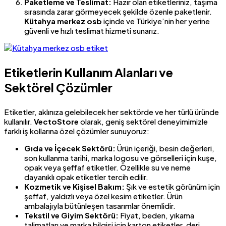
Paketleme ve Teslimat:
Hazır olan etiketleriniz, taşıma
sırasında zarar görmeyecek şekilde özenle paketlenir.
Kütahya merkez osb
içinde ve Türkiye’nin her yerine
güvenli ve hızlı teslimat hizmeti sunarız.
Etiketlerin Kullanım Alanları ve
Sektörel Çözümler
Etiketler, aklınıza gelebilecek her sektörde ve her türlü üründe
kullanılır.
VectoStore
olarak, geniş sektörel deneyimimizle
farklı iş kollarına özel çözümler sunuyoruz:
Gıda ve İçecek Sektörü:
Ürün içeriği, besin değerleri,
son kullanma tarihi, marka logosu ve görselleri için kuşe,
opak veya şeffaf etiketler. Özellikle su ve neme
dayanıklı opak etiketler tercih edilir.
Kozmetik ve Kişisel Bakım:
Şık ve estetik görünüm için
şeffaf, yaldızlı veya özel kesim etiketler. Ürün
ambalajıyla bütünleşen tasarımlar önemlidir.
Tekstil ve Giyim Sektörü:
Fiyat, beden, yıkama
talimatları ve marka bilgisi için karton etiketler, deri