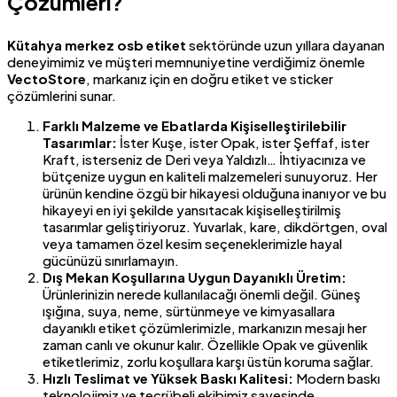
Çözümleri?
Kütahya merkez osb etiket
sektöründe uzun yıllara dayanan
deneyimimiz ve müşteri memnuniyetine verdiğimiz önemle
VectoStore
, markanız için en doğru etiket ve sticker
çözümlerini sunar.
Farklı Malzeme ve Ebatlarda Kişiselleştirilebilir
Tasarımlar:
İster Kuşe, ister Opak, ister Şeffaf, ister
Kraft, isterseniz de Deri veya Yaldızlı… İhtiyacınıza ve
bütçenize uygun en kaliteli malzemeleri sunuyoruz. Her
ürünün kendine özgü bir hikayesi olduğuna inanıyor ve bu
hikayeyi en iyi şekilde yansıtacak kişiselleştirilmiş
tasarımlar geliştiriyoruz. Yuvarlak, kare, dikdörtgen, oval
veya tamamen özel kesim seçeneklerimizle hayal
gücünüzü sınırlamayın.
Dış Mekan Koşullarına Uygun Dayanıklı Üretim:
Ürünlerinizin nerede kullanılacağı önemli değil. Güneş
ışığına, suya, neme, sürtünmeye ve kimyasallara
dayanıklı etiket çözümlerimizle, markanızın mesajı her
zaman canlı ve okunur kalır. Özellikle Opak ve güvenlik
etiketlerimiz, zorlu koşullara karşı üstün koruma sağlar.
Hızlı Teslimat ve Yüksek Baskı Kalitesi:
Modern baskı
teknolojimiz ve tecrübeli ekibimiz sayesinde