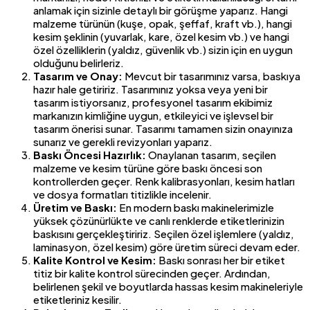
anlamak için sizinle detaylı bir görüşme yaparız. Hangi
malzeme türünün (kuşe, opak, şeffaf, kraft vb.), hangi
kesim şeklinin (yuvarlak, kare, özel kesim vb.) ve hangi
özel özelliklerin (yaldız, güvenlik vb.) sizin için en uygun
olduğunu belirleriz.
Tasarım ve Onay:
Mevcut bir tasarımınız varsa, baskıya
hazır hale getiririz. Tasarımınız yoksa veya yeni bir
tasarım istiyorsanız, profesyonel tasarım ekibimiz
markanızın kimliğine uygun, etkileyici ve işlevsel bir
tasarım önerisi sunar. Tasarımı tamamen sizin onayınıza
sunarız ve gerekli revizyonları yaparız.
Baskı Öncesi Hazırlık:
Onaylanan tasarım, seçilen
malzeme ve kesim türüne göre baskı öncesi son
kontrollerden geçer. Renk kalibrasyonları, kesim hatları
ve dosya formatları titizlikle incelenir.
Üretim ve Baskı:
En modern baskı makinelerimizle
yüksek çözünürlükte ve canlı renklerde etiketlerinizin
baskısını gerçekleştiririz. Seçilen özel işlemlere (yaldız,
laminasyon, özel kesim) göre üretim süreci devam eder.
Kalite Kontrol ve Kesim:
Baskı sonrası her bir etiket
titiz bir kalite kontrol sürecinden geçer. Ardından,
belirlenen şekil ve boyutlarda hassas kesim makineleriyle
etiketleriniz kesilir.