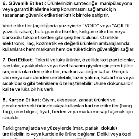
6. Güvenlik Etiketi:
Ürünlerinizin sahteciliğe, manipülasyona
veya garanti ihlallerine karşı korunmasını sağlamak için
tasarlanan güvenlik etiketleri kritik bir role sahiptir.
Void etiketler (açıldığında yüzeyinde “VOID” veya “AÇILDI”
yazısı bırakan), hologramlı etiketler, kırılgan etiketler veya
barkodlu takip etiketleri gibi çeşitleri bulunur. Özellikle
elektronik, ilaç, kozmetik ve değerli ürünlerin ambalajlarında
kullanılarak hem markanın hem de tüketicinin güvenliğini sağlar.
7. Deri Etiket:
Tekstil ve lüks ürünler, özellikle kot pantolonlar,
çantalar, ayakkabılar veya özel tasarım giysiler için prestijli bir
seçenek olan deri etiketler, markanıza değer katar. Gerçek
deri veya suni deriden üretilebilir, lazer yakma, kabartma veya
sıcak baskı gibi tekniklerle özelleştirilebilir. Ürüne dokunsal bir
kalite ve lüks bir his verir.
8. Karton Etiket:
Giyim, aksesuar, zanaat ürünleri ve
perakende sektöründe sıkça kullanılan karton etiketler (hang
tag), ürün bilgisi, fiyat, beden veya marka mesajı taşımak için
idealdir.
Farklı gramajlarda ve yüzeylerde (mat, parlak, dokulu)
üretilebilir, ip veya kurdele ile ürüne bağlanır. Delikli veya özel