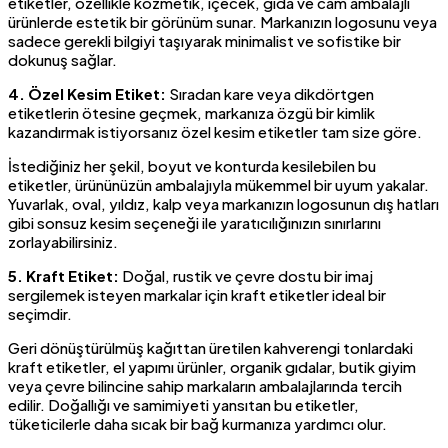
etiketler, özellikle kozmetik, içecek, gıda ve cam ambalajlı
ürünlerde estetik bir görünüm sunar. Markanızın logosunu veya
sadece gerekli bilgiyi taşıyarak minimalist ve sofistike bir
dokunuş sağlar.
4. Özel Kesim Etiket:
Sıradan kare veya dikdörtgen
etiketlerin ötesine geçmek, markanıza özgü bir kimlik
kazandırmak istiyorsanız özel kesim etiketler tam size göre.
İstediğiniz her şekil, boyut ve konturda kesilebilen bu
etiketler, ürününüzün ambalajıyla mükemmel bir uyum yakalar.
Yuvarlak, oval, yıldız, kalp veya markanızın logosunun dış hatları
gibi sonsuz kesim seçeneği ile yaratıcılığınızın sınırlarını
zorlayabilirsiniz.
5. Kraft Etiket:
Doğal, rustik ve çevre dostu bir imaj
sergilemek isteyen markalar için kraft etiketler ideal bir
seçimdir.
Geri dönüştürülmüş kağıttan üretilen kahverengi tonlardaki
kraft etiketler, el yapımı ürünler, organik gıdalar, butik giyim
veya çevre bilincine sahip markaların ambalajlarında tercih
edilir. Doğallığı ve samimiyeti yansıtan bu etiketler,
tüketicilerle daha sıcak bir bağ kurmanıza yardımcı olur.