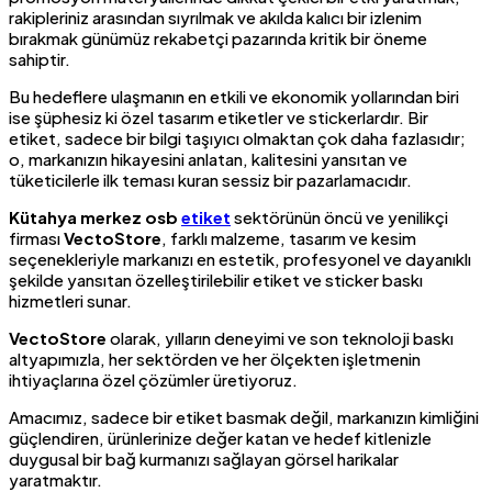
rakipleriniz arasından sıyrılmak ve akılda kalıcı bir izlenim
bırakmak günümüz rekabetçi pazarında kritik bir öneme
sahiptir.
Bu hedeflere ulaşmanın en etkili ve ekonomik yollarından biri
ise şüphesiz ki özel tasarım etiketler ve stickerlardır. Bir
etiket, sadece bir bilgi taşıyıcı olmaktan çok daha fazlasıdır;
o, markanızın hikayesini anlatan, kalitesini yansıtan ve
tüketicilerle ilk teması kuran sessiz bir pazarlamacıdır.
Kütahya merkez osb
etiket
sektörünün öncü ve yenilikçi
firması
VectoStore
, farklı malzeme, tasarım ve kesim
seçenekleriyle markanızı en estetik, profesyonel ve dayanıklı
şekilde yansıtan özelleştirilebilir etiket ve sticker baskı
hizmetleri sunar.
VectoStore
olarak, yılların deneyimi ve son teknoloji baskı
altyapımızla, her sektörden ve her ölçekten işletmenin
ihtiyaçlarına özel çözümler üretiyoruz.
Amacımız, sadece bir etiket basmak değil, markanızın kimliğini
güçlendiren, ürünlerinize değer katan ve hedef kitlenizle
duygusal bir bağ kurmanızı sağlayan görsel harikalar
yaratmaktır.