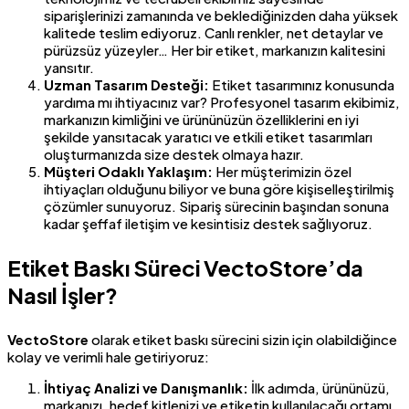
siparişlerinizi zamanında ve beklediğinizden daha yüksek
kalitede teslim ediyoruz. Canlı renkler, net detaylar ve
pürüzsüz yüzeyler… Her bir etiket, markanızın kalitesini
yansıtır.
Uzman Tasarım Desteği:
Etiket tasarımınız konusunda
yardıma mı ihtiyacınız var? Profesyonel tasarım ekibimiz,
markanızın kimliğini ve ürününüzün özelliklerini en iyi
şekilde yansıtacak yaratıcı ve etkili etiket tasarımları
oluşturmanızda size destek olmaya hazır.
Müşteri Odaklı Yaklaşım:
Her müşterimizin özel
ihtiyaçları olduğunu biliyor ve buna göre kişiselleştirilmiş
çözümler sunuyoruz. Sipariş sürecinin başından sonuna
kadar şeffaf iletişim ve kesintisiz destek sağlıyoruz.
Etiket Baskı Süreci VectoStore’da
Nasıl İşler?
VectoStore
olarak etiket baskı sürecini sizin için olabildiğince
kolay ve verimli hale getiriyoruz:
İhtiyaç Analizi ve Danışmanlık:
İlk adımda, ürününüzü,
markanızı, hedef kitlenizi ve etiketin kullanılacağı ortamı