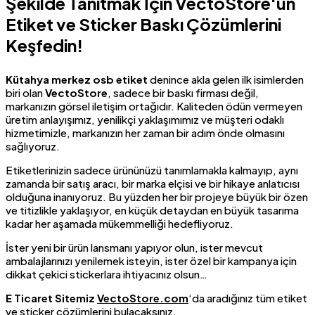
Şekilde Tanıtmak İçin
VectoStore
‘un
Etiket ve Sticker Baskı Çözümlerini
Keşfedin!
Kütahya merkez osb etiket
denince akla gelen ilk isimlerden
biri olan
VectoStore
, sadece bir baskı firması değil,
markanızın görsel iletişim ortağıdır. Kaliteden ödün vermeyen
üretim anlayışımız, yenilikçi yaklaşımımız ve müşteri odaklı
hizmetimizle, markanızın her zaman bir adım önde olmasını
sağlıyoruz.
Etiketlerinizin sadece ürününüzü tanımlamakla kalmayıp, aynı
zamanda bir satış aracı, bir marka elçisi ve bir hikaye anlatıcısı
olduğuna inanıyoruz. Bu yüzden her bir projeye büyük bir özen
ve titizlikle yaklaşıyor, en küçük detaydan en büyük tasarıma
kadar her aşamada mükemmelliği hedefliyoruz.
İster yeni bir ürün lansmanı yapıyor olun, ister mevcut
ambalajlarınızı yenilemek isteyin, ister özel bir kampanya için
dikkat çekici stickerlara ihtiyacınız olsun…
E Ticaret Sitemiz
VectoStore.com
‘da aradığınız tüm etiket
ve sticker çözümlerini bulacaksınız.