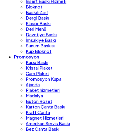
İnsert Baskı Hizmeti
Bloknot
Baskılı Zarf
Dergi Baskı
Klasör Baskı
Deri Menü
Davetiye Baskı
İmsakiye Baskı
Sunum Baskısı
Küp Bloknot
Promosyon
Kupa Baskı
Kristal Plaket
Cam Plaket
Promosyon Kupa
Ajanda
Plaket hizmetleri
Madalya
Buton Rozet
Karton Çanta Baskı
Kraft Çanta
Magnet Hizmetleri
Amerikan Servis Baskı
Bez Çanta Baskı