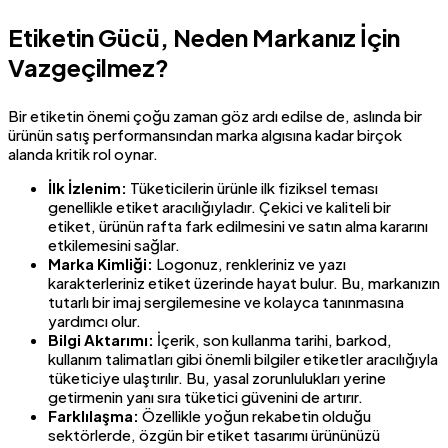
Etiketin Gücü, Neden Markanız İçin
Vazgeçilmez?
Bir etiketin önemi çoğu zaman göz ardı edilse de, aslında bir
ürünün satış performansından marka algısına kadar birçok
alanda kritik rol oynar.
İlk İzlenim:
Tüketicilerin ürünle ilk fiziksel teması
genellikle etiket aracılığıyladır. Çekici ve kaliteli bir
etiket, ürünün rafta fark edilmesini ve satın alma kararını
etkilemesini sağlar.
Marka Kimliği:
Logonuz, renkleriniz ve yazı
karakterleriniz etiket üzerinde hayat bulur. Bu, markanızın
tutarlı bir imaj sergilemesine ve kolayca tanınmasına
yardımcı olur.
Bilgi Aktarımı:
İçerik, son kullanma tarihi, barkod,
kullanım talimatları gibi önemli bilgiler etiketler aracılığıyla
tüketiciye ulaştırılır. Bu, yasal zorunlulukları yerine
getirmenin yanı sıra tüketici güvenini de artırır.
Farklılaşma:
Özellikle yoğun rekabetin olduğu
sektörlerde, özgün bir etiket tasarımı ürününüzü