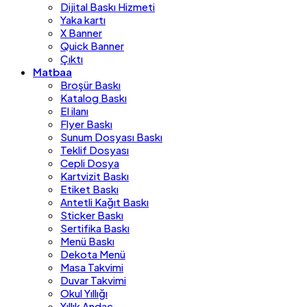
Dijital Baskı Hizmeti
Yaka kartı
X Banner
Quick Banner
Çıktı
Matbaa
Broşür Baskı
Katalog Baskı
El ilanı
Flyer Baskı
Sunum Dosyası Baskı
Teklif Dosyası
Cepli Dosya
Kartvizit Baskı
Etiket Baskı
Antetli Kağıt Baskı
Sticker Baskı
Sertifika Baskı
Menü Baskı
Dekota Menü
Masa Takvimi
Duvar Takvimi
Okul Yıllığı
Yıllık Andaç