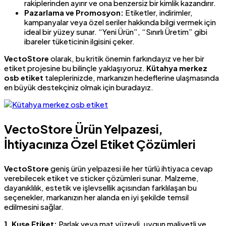
rakiplerinden ayırır ve ona benzersiz bir kimlik kazandırır.
Pazarlama ve Promosyon:
Etiketler, indirimler,
kampanyalar veya özel seriler hakkında bilgi vermek için
ideal bir yüzey sunar. “Yeni Ürün”, “Sınırlı Üretim” gibi
ibareler tüketicinin ilgisini çeker.
VectoStore
olarak, bu kritik önemin farkındayız ve her bir
etiket projesine bu bilinçle yaklaşıyoruz.
Kütahya merkez
osb etiket
taleplerinizde, markanızın hedeflerine ulaşmasında
en büyük destekçiniz olmak için buradayız.
VectoStore Ürün Yelpazesi,
İhtiyacınıza Özel Etiket Çözümleri
VectoStore
geniş ürün yelpazesi ile her türlü ihtiyaca cevap
verebilecek etiket ve sticker çözümleri sunar. Malzeme,
dayanıklılık, estetik ve işlevsellik açısından farklılaşan bu
seçenekler, markanızın her alanda en iyi şekilde temsil
edilmesini sağlar.
1. Kuşe Etiket:
Parlak veya mat yüzeyli, uygun maliyetli ve