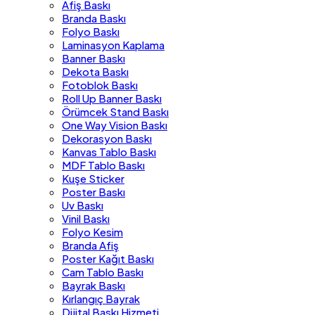
Afiş Baskı
Branda Baskı
Folyo Baskı
Laminasyon Kaplama
Banner Baskı
Dekota Baskı
Fotoblok Baskı
Roll Up Banner Baskı
Örümcek Stand Baskı
One Way Vision Baskı
Dekorasyon Baskı
Kanvas Tablo Baskı
MDF Tablo Baskı
Kuşe Sticker
Poster Baskı
Uv Baskı
Vinil Baskı
Folyo Kesim
Branda Afiş
Poster Kağıt Baskı
Cam Tablo Baskı
Bayrak Baskı
Kırlangıç Bayrak
Dijital Baskı Hizmeti