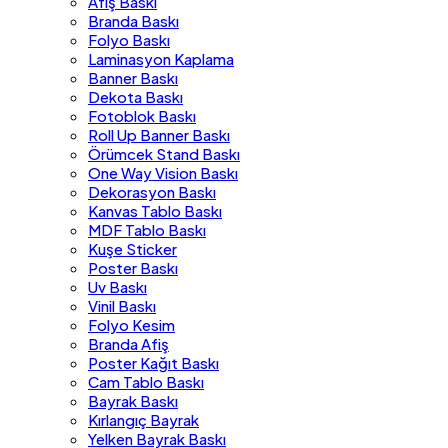
Afiş Baskı
Branda Baskı
Folyo Baskı
Laminasyon Kaplama
Banner Baskı
Dekota Baskı
Fotoblok Baskı
Roll Up Banner Baskı
Örümcek Stand Baskı
One Way Vision Baskı
Dekorasyon Baskı
Kanvas Tablo Baskı
MDF Tablo Baskı
Kuşe Sticker
Poster Baskı
Uv Baskı
Vinil Baskı
Folyo Kesim
Branda Afiş
Poster Kağıt Baskı
Cam Tablo Baskı
Bayrak Baskı
Kırlangıç Bayrak
Yelken Bayrak Baskı