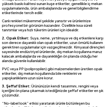
yüksek baskı kalitesi sunan kuşe etiketler, genellikle iç mekan
uygulamalarında, ürün ambalajlarında ve genel bilgilendirme
etiketlerinde tercih edilir.
Canlı renkleri mükemmel şekilde yansıtır ve ürünlerinize
profesyonel bir görünüm kazandırır. Özellikle kısa süreli
tanıtımlar veya hızlı tüketim ürünleri için idealdir.
2. Opak Etiket:
Suya, neme, yırtılmaya ve dış etkenlere karşı
son derece dayanıklı olan opak etiketler, uzun ömürlü kullanım
gerektiren uygulamalar için vazgeçilmezdir. Kimyasal dirençleri
sayesinde endüstriyel ürünlerde, dış mekan koşullarına maruz
kalacak ambalajlarda ve dayanıklılığın ön planda olduğu her
alanda güvenle kullanılabilir.
PVC veya PP (polipropilen) gibi malzemelerden üretilen opak
etiketler, dış mekan koşullarında bile renklerini ve
yapışkanlıklarını uzun süre korur.
3. Şeffaf Etiket:
Ürününüzün kendi tasarımını, rengini veya
içeriğini ön plana çıkarmak istediğinizde şeffaf etiketler en şık
çözümdür.
“No-label look” etkisi yaratarak ürünle bütünleşen bu