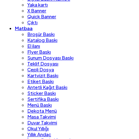
Yaka kartı
X Banner
Quick Banner
Çıktı
Matbaa
Broşür Baskı
Katalog Baskı
El ilanı
Flyer Baskı
Sunum Dosyası Baskı
Teklif Dosyası
Cepli Dosya
Kartvizit Baskı
Etiket Baskı
Antetli Kağıt Baskı
Sticker Baskı
Sertifika Baskı
Menü Baskı
Dekota Menü
Masa Takvimi
Duvar Takvimi
Okul Yıllığı
Yıllık Andaç