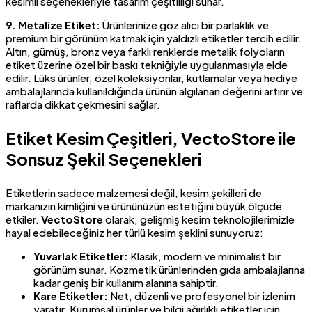
kesimli seçenekleriyle tasarım çeşitliliği sunar.
9. Metalize Etiket:
Ürünlerinize göz alıcı bir parlaklık ve
premium bir görünüm katmak için yaldızlı etiketler tercih edilir.
Altın, gümüş, bronz veya farklı renklerde metalik folyoların
etiket üzerine özel bir baskı tekniğiyle uygulanmasıyla elde
edilir. Lüks ürünler, özel koleksiyonlar, kutlamalar veya hediye
ambalajlarında kullanıldığında ürünün algılanan değerini artırır ve
raflarda dikkat çekmesini sağlar.
Etiket Kesim Çeşitleri, VectoStore ile
Sonsuz Şekil Seçenekleri
Etiketlerin sadece malzemesi değil, kesim şekilleri de
markanızın kimliğini ve ürününüzün estetiğini büyük ölçüde
etkiler.
VectoStore
olarak, gelişmiş kesim teknolojilerimizle
hayal edebileceğiniz her türlü kesim şeklini sunuyoruz:
Yuvarlak Etiketler:
Klasik, modern ve minimalist bir
görünüm sunar. Kozmetik ürünlerinden gıda ambalajlarına
kadar geniş bir kullanım alanına sahiptir.
Kare Etiketler:
Net, düzenli ve profesyonel bir izlenim
yaratır. Kurumsal ürünler ve bilgi ağırlıklı etiketler için