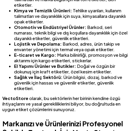
etiketler.
Kimya ve Temizlik Ürünleri:
Tehlike uyarıları, kullanım
talimatları ve dayanıklılık için suya, kimyasallara dayanıklı
opak etiketler.
Otomotiv ve Endüstriyel Ürünler:
Barkod, seri
numarası, teknik bilgi ve dış koşullara dayanıklılık için özel
dayanıklı etiketler, güvenlik etiketleri.
Lojistik ve Depolama:
Barkod, adres, ürün takip ve
envanter yönetimi için termal veya opak etiketler.
E-ticaret ve Kargo:
Marka bilinirliği, promosyon ve bilgi
aktarımı için kargo etiketleri, stickerlar.
El Yapımı Ürünler ve Butikler:
Doğal ve özgün bir
dokunuş için kraft etiketler, özel kesim etiketler.
Sağlık ve İlaç Sektörü:
Ürün bilgisi, dozaj, barkod ve
güvenlik için hassas ve güvenilir etiketler, güvenlik
etiketleri.
VectoStore
olarak, bu sektörlerin her birinin kendine özgü
ihtiyaçlarını ve yasal gerekliliklerini biliyor, bu doğrultuda en
uygun etiket çözümlerini sunuyoruz.
Markanızı ve Ürünlerinizi Profesyonel