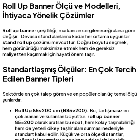
Roll Up Banner Ölçü ve Modelleri,
İhtiyaca Yönelik Çözümler
Roll up banner
çeşitliliği, markanızın sergileneceği alana göre
değişir. Devasa stand alanlarına kadar her ortama uygun bir
stand roll up
çözümü mevcuttur. Doğru boyutu seçmek,
hem görünürlüğü maksimize etmek hem de gereksiz
maliyetten kaçınmak için hayati önem taşır.
Standartlaşmış Ölçüler: En Çok Tercih
Edilen Banner Tipleri
Sektörde en çok talep gören ve en popüler olan üç temel ölçü
şunlardır.
Roll Up 85×200 cm (B85x200):
Bu, tartışmasız en
çok aranan ve kullanılan boyuttur.
roll up banner
85×200
olarak aratılan bu ebat, hem kolay taşınabilirliği
hem de yeterli dikey teşhir alanı sunması nedeniyle
standart kabul edilir. Küçük ve orta ölçekli stantlar,
mağaza içi tanıtımlar ve toplantı odaları için idealdir.