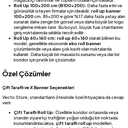
Roll Up 100×200 cm (B100x200):
Daha fazla etki ve
görünürlük isteyen firmalar için idealdir.
roll up banner
100×200
cm, 85×200’e göre %17 daha fazla yatay alan
sunarak daha zengin bir görsel veya daha büyük bir logo
sergileme imkanı tanır. Bu boyut, büyük fuar stantlarının
giriş noktalarında sıklıkla tercih edilir.
Roll Up 60×160 cm:
roll up 60×160
olarak bilinen bu
model, genellikle ekonomik
eko roll banner
çözümlerinde veya alanı çok kısıtlı olan noktalarda
kullanılır. Daha küçük bir masaüstü sunumu veya dar bir
koridor için pratik bir çözümdür.
Özel Çözümler
Çift Taraflı ve X Banner Seçenekleri
Vecto Store, standartların ötesinde özel ihtiyaçlara da cevap
verir.
Çift Taraflı Roll Up:
Özellikle koridor ortasında veya
standın ziyaretçi trafiğinin yoğun olduğu bir noktada
konumlandırılacaksa,
çift taraflı roll up
modelleri,