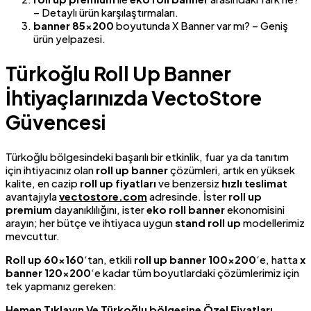
– Detaylı ürün karşılaştırmaları.
banner 85×200
boyutunda X Banner var mı? – Geniş
ürün yelpazesi.
Türkoğlu Roll Up Banner
İhtiyaçlarınızda VectoStore
Güvencesi
Türkoğlu bölgesindeki başarılı bir etkinlik, fuar ya da tanıtım
için ihtiyacınız olan
roll up banner
çözümleri, artık en yüksek
kalite, en cazip
roll up fiyatları
ve benzersiz
hızlı teslimat
avantajıyla
vectostore.com
adresinde. İster
roll up
premium
dayanıklılığını, ister
eko roll banner
ekonomisini
arayın; her bütçe ve ihtiyaca uygun
stand roll up
modellerimiz
mevcuttur.
Roll up 60×160
‘tan, etkili
roll up banner 100×200
‘e, hatta
x
banner 120×200
‘e kadar tüm boyutlardaki çözümlerimiz için
tek yapmanız gereken:
Hemen Tıklayın Ve Türkoğlu bölgesine Özel Fiyatları