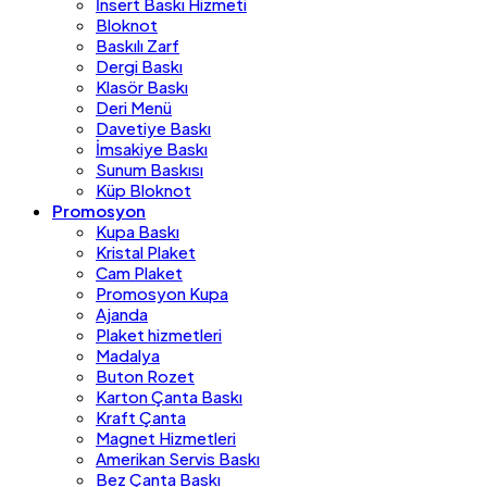
İnsert Baskı Hizmeti
Bloknot
Baskılı Zarf
Dergi Baskı
Klasör Baskı
Deri Menü
Davetiye Baskı
İmsakiye Baskı
Sunum Baskısı
Küp Bloknot
Promosyon
Kupa Baskı
Kristal Plaket
Cam Plaket
Promosyon Kupa
Ajanda
Plaket hizmetleri
Madalya
Buton Rozet
Karton Çanta Baskı
Kraft Çanta
Magnet Hizmetleri
Amerikan Servis Baskı
Bez Çanta Baskı