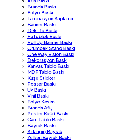
Afiş Baskı
Branda Baskı
Folyo Baskı
Laminasyon Kaplama
Banner Baskı
Dekota Baskı
Fotoblok Baskı
Roll Up Banner Baskı
Örümcek Stand Baskı
One Way Vision Baskı
Dekorasyon Baskı
Kanvas Tablo Baskı
MDF Tablo Baskı
Kuşe Sticker
Poster Baskı
Uv Baskı
Vinil Baskı
Folyo Kesim
Branda Afiş
Poster Kağıt Baskı
Cam Tablo Baskı
Bayrak Baskı
Kırlangıç Bayrak
Yelken Bayrak Baskı