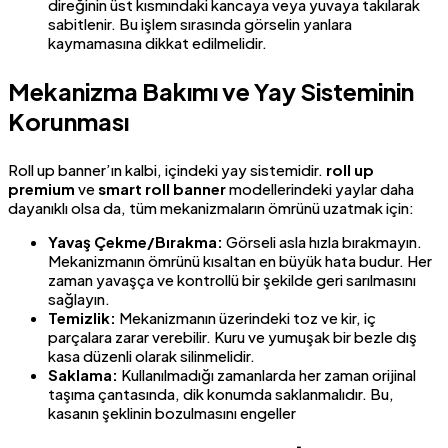
direğinin üst kısmındaki kancaya veya yuvaya takılarak
sabitlenir. Bu işlem sırasında görselin yanlara
kaymamasına dikkat edilmelidir.
Mekanizma Bakımı ve Yay Sisteminin
Korunması
Roll up banner’ın kalbi, içindeki yay sistemidir.
roll up
premium
ve
smart roll banner
modellerindeki yaylar daha
dayanıklı olsa da, tüm mekanizmaların ömrünü uzatmak için:
Yavaş Çekme/Bırakma:
Görseli asla hızla bırakmayın.
Mekanizmanın ömrünü kısaltan en büyük hata budur. Her
zaman yavaşça ve kontrollü bir şekilde geri sarılmasını
sağlayın.
Temizlik:
Mekanizmanın üzerindeki toz ve kir, iç
parçalara zarar verebilir. Kuru ve yumuşak bir bezle dış
kasa düzenli olarak silinmelidir.
Saklama:
Kullanılmadığı zamanlarda her zaman orijinal
taşıma çantasında, dik konumda saklanmalıdır. Bu,
kasanın şeklinin bozulmasını engeller