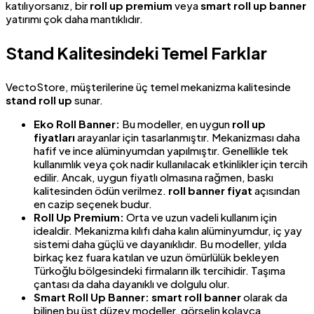
katılıyorsanız, bir
roll up premium
veya
smart roll up banner
yatırımı çok daha mantıklıdır.
Stand Kalitesindeki Temel Farklar
VectoStore, müşterilerine üç temel mekanizma kalitesinde
stand roll up
sunar.
Eko Roll Banner:
Bu modeller, en uygun
roll up
fiyatları
arayanlar için tasarlanmıştır. Mekanizması daha
hafif ve ince alüminyumdan yapılmıştır. Genellikle tek
kullanımlık veya çok nadir kullanılacak etkinlikler için tercih
edilir. Ancak, uygun fiyatlı olmasına rağmen, baskı
kalitesinden ödün verilmez.
roll banner fiyat
açısından
en cazip seçenek budur.
Roll Up Premium:
Orta ve uzun vadeli kullanım için
idealdir. Mekanizma kılıfı daha kalın alüminyumdur, iç yay
sistemi daha güçlü ve dayanıklıdır. Bu modeller, yılda
birkaç kez fuara katılan ve uzun ömürlülük bekleyen
Türkoğlu bölgesindeki firmaların ilk tercihidir. Taşıma
çantası da daha dayanıklı ve dolgulu olur.
Smart Roll Up Banner:
smart roll banner
olarak da
bilinen bu üst düzey modeller, görselin kolayca