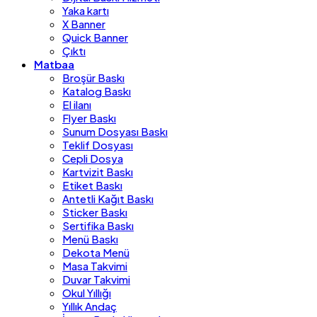
Yaka kartı
X Banner
Quick Banner
Çıktı
Matbaa
Broşür Baskı
Katalog Baskı
El ilanı
Flyer Baskı
Sunum Dosyası Baskı
Teklif Dosyası
Cepli Dosya
Kartvizit Baskı
Etiket Baskı
Antetli Kağıt Baskı
Sticker Baskı
Sertifika Baskı
Menü Baskı
Dekota Menü
Masa Takvimi
Duvar Takvimi
Okul Yıllığı
Yıllık Andaç