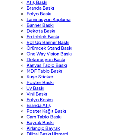
Afiş Baskı
Branda Baskı
Folyo Baskı
Laminasyon Kaplama
Banner Baskı
Dekota Baskı
Fotoblok Baskı
Roll Up Banner Baskı
Örümcek Stand Baskı
One Way Vision Baskı
Dekorasyon Baskı
Kanvas Tablo Baskı
MDF Tablo Baskı
Kuşe Sticker
Poster Baskı
Uv Baskı
Vinil Baskı
Folyo Kesim
Branda Afiş
Poster Kağıt Baskı
Cam Tablo Baskı
Bayrak Baskı
Kırlangıç Bayrak
Dijital Baskı Hizmeti