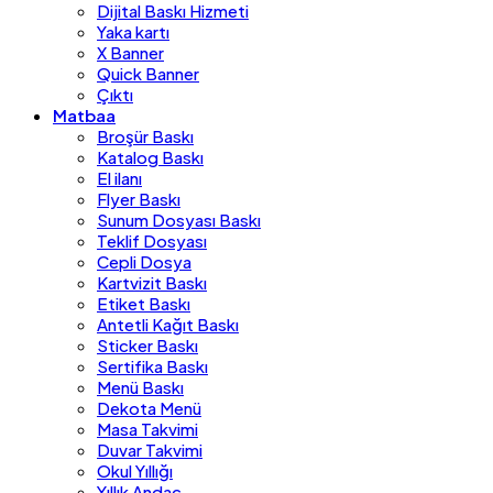
Dijital Baskı Hizmeti
Yaka kartı
X Banner
Quick Banner
Çıktı
Matbaa
Broşür Baskı
Katalog Baskı
El ilanı
Flyer Baskı
Sunum Dosyası Baskı
Teklif Dosyası
Cepli Dosya
Kartvizit Baskı
Etiket Baskı
Antetli Kağıt Baskı
Sticker Baskı
Sertifika Baskı
Menü Baskı
Dekota Menü
Masa Takvimi
Duvar Takvimi
Okul Yıllığı
Yıllık Andaç