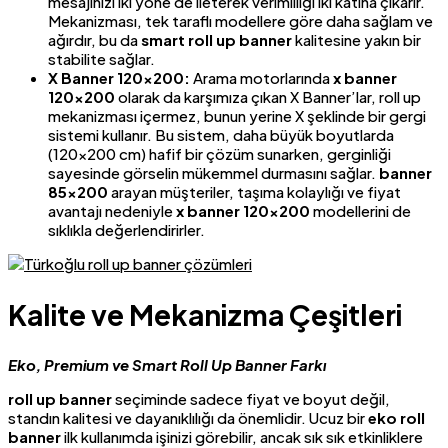
mesajınızı iki yöne de ileterek verimliliği iki katına çıkarır.
Mekanizması, tek taraflı modellere göre daha sağlam ve
ağırdır, bu da
smart roll up banner
kalitesine yakın bir
stabilite sağlar.
X Banner 120×200:
Arama motorlarında
x banner
120×200
olarak da karşımıza çıkan X Banner’lar, roll up
mekanizması içermez, bunun yerine X şeklinde bir gergi
sistemi kullanır. Bu sistem, daha büyük boyutlarda
(120×200 cm) hafif bir çözüm sunarken, gerginliği
sayesinde görselin mükemmel durmasını sağlar.
banner
85×200
arayan müşteriler, taşıma kolaylığı ve fiyat
avantajı nedeniyle
x banner 120×200
modellerini de
sıklıkla değerlendirirler.
Kalite ve Mekanizma Çeşitleri
Eko, Premium ve Smart Roll Up Banner Farkı
roll up banner
seçiminde sadece fiyat ve boyut değil,
standın kalitesi ve dayanıklılığı da önemlidir. Ucuz bir
eko roll
banner
ilk kullanımda işinizi görebilir, ancak sık sık etkinliklere