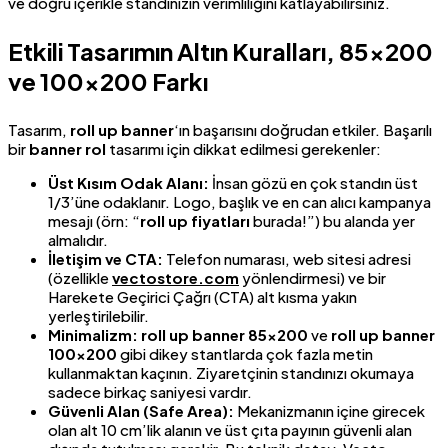
ve doğru içerikle standınızın verimliliğini katlayabilirsiniz.
Etkili Tasarımın Altın Kuralları, 85×200
ve 100×200 Farkı
Tasarım,
roll up banner
‘ın başarısını doğrudan etkiler. Başarılı
bir
banner rol
tasarımı için dikkat edilmesi gerekenler:
Üst Kısım Odak Alanı:
İnsan gözü en çok standın üst
1/3’üne odaklanır. Logo, başlık ve en can alıcı kampanya
mesajı (örn: “
roll up fiyatları
burada!”) bu alanda yer
almalıdır.
İletişim ve CTA:
Telefon numarası, web sitesi adresi
(özellikle
vectostore.com
yönlendirmesi) ve bir
Harekete Geçirici Çağrı (CTA) alt kısma yakın
yerleştirilebilir.
Minimalizm:
roll up banner 85×200
ve
roll up banner
100×200
gibi dikey stantlarda çok fazla metin
kullanmaktan kaçının. Ziyaretçinin standınızı okumaya
sadece birkaç saniyesi vardır.
Güvenli Alan (Safe Area):
Mekanizmanın içine girecek
olan alt 10 cm’lik alanın ve üst çıta payının güvenli alan