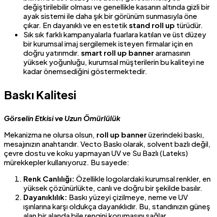
değiştirilebilir olması ve genellikle kasanın altında gizli bir
ayak sistemi ile daha şık bir görünüm sunmasıyla öne
çıkar. En dayanıklı ve en estetik
stand roll up
türüdür.
Sık sık farklı kampanyalarla fuarlara katılan ve üst düzey
bir kurumsal imaj sergilemek isteyen firmalar için en
doğru yatırımdır.
smart roll up banner
aramasının
yüksek yoğunluğu, kurumsal müşterilerin bu kaliteyi ne
kadar önemsediğini göstermektedir.
Baskı Kalitesi
Görselin Etkisi ve Uzun Ömürlülük
Mekanizma ne olursa olsun,
roll up banner
üzerindeki baskı,
mesajınızın anahtarıdır. Vecto Baskı olarak, solvent bazlı değil,
çevre dostu ve koku yapmayan UV ve Su Bazlı (Lateks)
mürekkepler kullanıyoruz. Bu sayede:
Renk Canlılığı:
Özellikle logolardaki kurumsal renkler, en
yüksek çözünürlükte, canlı ve doğru bir şekilde basılır.
Dayanıklılık:
Baskı yüzeyi çizilmeye, neme ve UV
ışınlarına karşı oldukça dayanıklıdır. Bu, standınızın güneş
alan bir alanda bile rengini korumasını sağlar.