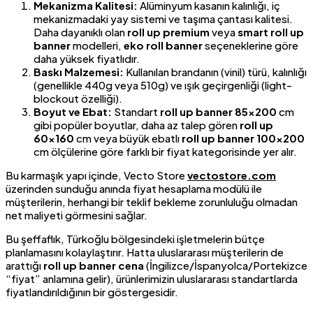
Mekanizma Kalitesi:
Alüminyum kasanın kalınlığı, iç
mekanizmadaki yay sistemi ve taşıma çantası kalitesi.
Daha dayanıklı olan
roll up premium
veya
smart roll up
banner
modelleri,
eko roll banner
seçeneklerine göre
daha yüksek fiyatlıdır.
Baskı Malzemesi:
Kullanılan brandanın (vinil) türü, kalınlığı
(genellikle 440g veya 510g) ve ışık geçirgenliği (light-
blockout özelliği).
Boyut ve Ebat:
Standart
roll up banner 85×200
cm
gibi popüler boyutlar, daha az talep gören
roll up
60×160
cm veya büyük ebatlı
roll up banner 100×200
cm ölçülerine göre farklı bir fiyat kategorisinde yer alır.
Bu karmaşık yapı içinde, Vecto Store
vectostore.com
üzerinden sunduğu anında fiyat hesaplama modülü ile
müşterilerin, herhangi bir teklif bekleme zorunluluğu olmadan
net maliyeti görmesini sağlar.
Bu şeffaflık, Türkoğlu bölgesindeki işletmelerin bütçe
planlamasını kolaylaştırır. Hatta uluslararası müşterilerin de
arattığı
roll up banner cena
(İngilizce/İspanyolca/Portekizce
“fiyat” anlamına gelir), ürünlerimizin uluslararası standartlarda
fiyatlandırıldığının bir göstergesidir.