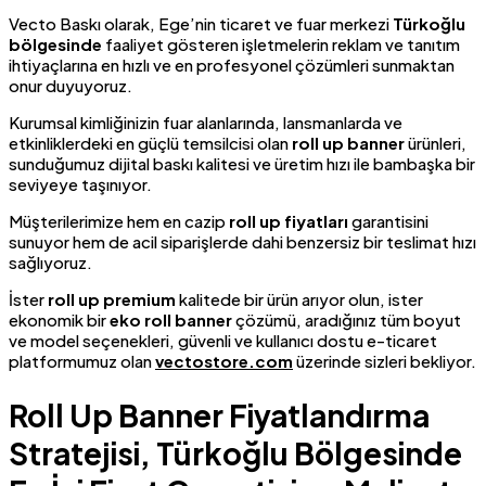
Vecto Baskı olarak, Ege’nin ticaret ve fuar merkezi
Türkoğlu
bölgesinde
faaliyet gösteren işletmelerin reklam ve tanıtım
ihtiyaçlarına en hızlı ve en profesyonel çözümleri sunmaktan
onur duyuyoruz.
Kurumsal kimliğinizin fuar alanlarında, lansmanlarda ve
etkinliklerdeki en güçlü temsilcisi olan
roll up banner
ürünleri,
sunduğumuz dijital baskı kalitesi ve üretim hızı ile bambaşka bir
seviyeye taşınıyor.
Müşterilerimize hem en cazip
roll up fiyatları
garantisini
sunuyor hem de acil siparişlerde dahi benzersiz bir teslimat hızı
sağlıyoruz.
İster
roll up premium
kalitede bir ürün arıyor olun, ister
ekonomik bir
eko roll banner
çözümü, aradığınız tüm boyut
ve model seçenekleri, güvenli ve kullanıcı dostu e-ticaret
platformumuz olan
vectostore.com
üzerinde sizleri bekliyor.
Roll Up Banner Fiyatlandırma
Stratejisi, Türkoğlu Bölgesinde