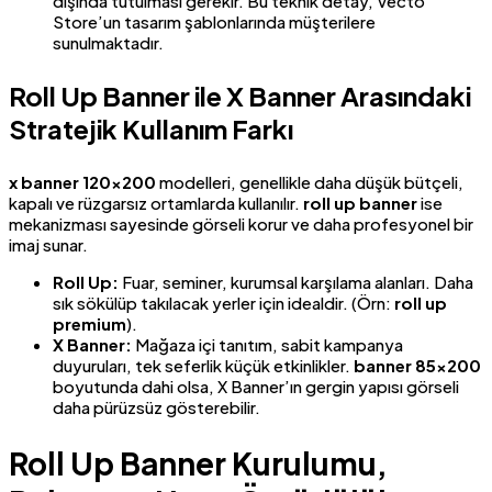
dışında tutulması gerekir. Bu teknik detay, Vecto
Store’un tasarım şablonlarında müşterilere
sunulmaktadır.
Roll Up Banner ile X Banner Arasındaki
Stratejik Kullanım Farkı
x banner 120×200
modelleri, genellikle daha düşük bütçeli,
kapalı ve rüzgarsız ortamlarda kullanılır.
roll up banner
ise
mekanizması sayesinde görseli korur ve daha profesyonel bir
imaj sunar.
Roll Up:
Fuar, seminer, kurumsal karşılama alanları. Daha
sık sökülüp takılacak yerler için idealdir. (Örn:
roll up
premium
).
X Banner:
Mağaza içi tanıtım, sabit kampanya
duyuruları, tek seferlik küçük etkinlikler.
banner 85×200
boyutunda dahi olsa, X Banner’ın gergin yapısı görseli
daha pürüzsüz gösterebilir.
Roll Up Banner Kurulumu,