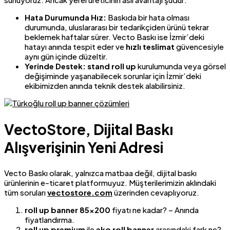
Hata Durumunda Hız:
Baskıda bir hata olması
durumunda, uluslararası bir tedarikçiden ürünü tekrar
beklemek haftalar sürer. Vecto Baskı ise İzmir’deki
hatayı anında tespit eder ve
hızlı teslimat
güvencesiyle
aynı gün içinde düzeltir.
Yerinde Destek:
stand roll up
kurulumunda veya görsel
değişiminde yaşanabilecek sorunlar için İzmir’deki
ekibimizden anında teknik destek alabilirsiniz.
VectoStore, Dijital Baskı
Alışverişinin Yeni Adresi
Vecto Baskı olarak, yalnızca matbaa değil, dijital baskı
ürünlerinin e-ticaret platformuyuz. Müşterilerimizin aklındaki
tüm soruları
vectostore.com
üzerinden cevaplıyoruz.
roll up banner 85×200
fiyatı ne kadar? – Anında
fiyatlandırma.
roll up premium
ile
eko roll banner
arasındaki fark ne?