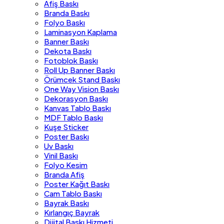
Afiş Baskı
Branda Baskı
Folyo Baskı
Laminasyon Kaplama
Banner Baskı
Dekota Baskı
Fotoblok Baskı
Roll Up Banner Baskı
Örümcek Stand Baskı
One Way Vision Baskı
Dekorasyon Baskı
Kanvas Tablo Baskı
MDF Tablo Baskı
Kuşe Sticker
Poster Baskı
Uv Baskı
Vinil Baskı
Folyo Kesim
Branda Afiş
Poster Kağıt Baskı
Cam Tablo Baskı
Bayrak Baskı
Kırlangıç Bayrak
Dijital Baskı Hizmeti