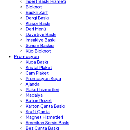
İnsert Baskı Hizmeti
Bloknot
Baskılı Zarf
Dergi Baskı
Klasör Baskı
Deri Menü
Davetiye Baskı
İmsakiye Baskı
Sunum Baskısı
Küp Bloknot
Promosyon
Kupa Baskı
Kristal Plaket
Cam Plaket
Promosyon Kupa
Ajanda
Plaket hizmetleri
Madalya
Buton Rozet
Karton Çanta Baskı
Kraft Çanta
Magnet Hizmetleri
Amerikan Servis Baskı
Bez Çanta Baskı