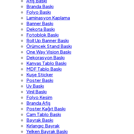
Afiş Baskı
Branda Baskı
Folyo Baskı
Laminasyon Kaplama
Banner Baskı
Dekota Baskı
Fotoblok Baskı
Roll Up Banner Baskı
Örümcek Stand Baskı
One Way Vision Baskı
Dekorasyon Baskı
Kanvas Tablo Baskı
MDF Tablo Baskı
Kuşe Sticker
Poster Baskı
Uv Baskı
Vinil Baskı
Folyo Kesim
Branda Afiş
Poster Kağıt Baskı
Cam Tablo Baskı
Bayrak Baskı
Kırlangıç Bayrak
Yelken Bayrak Baskı