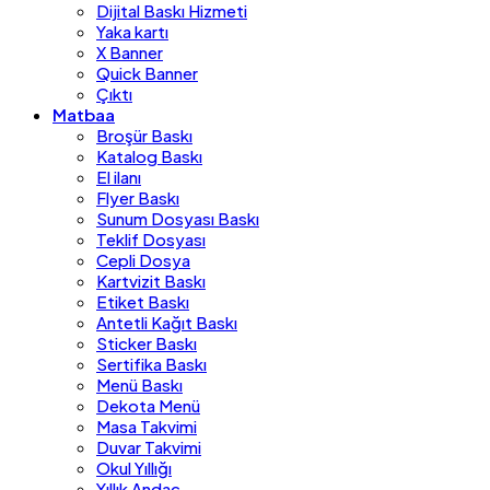
Dijital Baskı Hizmeti
Yaka kartı
X Banner
Quick Banner
Çıktı
Matbaa
Broşür Baskı
Katalog Baskı
El ilanı
Flyer Baskı
Sunum Dosyası Baskı
Teklif Dosyası
Cepli Dosya
Kartvizit Baskı
Etiket Baskı
Antetli Kağıt Baskı
Sticker Baskı
Sertifika Baskı
Menü Baskı
Dekota Menü
Masa Takvimi
Duvar Takvimi
Okul Yıllığı
Yıllık Andaç