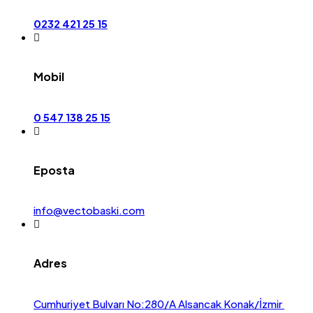
0232 421 25 15
Mobil
0 547 138 25 15
Eposta
info@vectobaski.com
Adres
Cumhuriyet Bulvarı No:280/A Alsancak Konak/İzmir