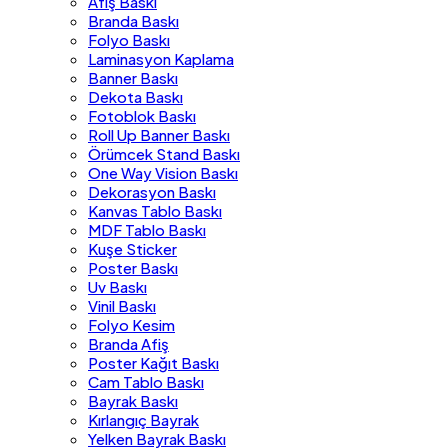
Afiş Baskı
Branda Baskı
Folyo Baskı
Laminasyon Kaplama
Banner Baskı
Dekota Baskı
Fotoblok Baskı
Roll Up Banner Baskı
Örümcek Stand Baskı
One Way Vision Baskı
Dekorasyon Baskı
Kanvas Tablo Baskı
MDF Tablo Baskı
Kuşe Sticker
Poster Baskı
Uv Baskı
Vinil Baskı
Folyo Kesim
Branda Afiş
Poster Kağıt Baskı
Cam Tablo Baskı
Bayrak Baskı
Kırlangıç Bayrak
Yelken Bayrak Baskı