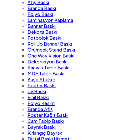
Afiş Baskı
Branda Baskı
Folyo Baskı
Laminasyon Kaplama
Banner Baskı
Dekota Baskı
Fotoblok Baskı
Roll Up Banner Baskı
Örümcek Stand Baskı
One Way Vision Baskı
Dekorasyon Baskı
Kanvas Tablo Baskı
MDF Tablo Baskı
Kuşe Sticker
Poster Baskı
Uv Baskı
Vinil Baskı
Folyo Kesim
Branda Afiş
Poster Kağıt Baskı
Cam Tablo Baskı
Bayrak Baskı
Kırlangıç Bayrak
Dijital Baskı Hizmeti