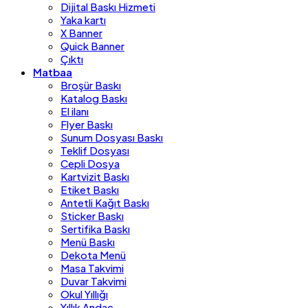
Dijital Baskı Hizmeti
Yaka kartı
X Banner
Quick Banner
Çıktı
Matbaa
Broşür Baskı
Katalog Baskı
El ilanı
Flyer Baskı
Sunum Dosyası Baskı
Teklif Dosyası
Cepli Dosya
Kartvizit Baskı
Etiket Baskı
Antetli Kağıt Baskı
Sticker Baskı
Sertifika Baskı
Menü Baskı
Dekota Menü
Masa Takvimi
Duvar Takvimi
Okul Yıllığı
Yıllık Andaç