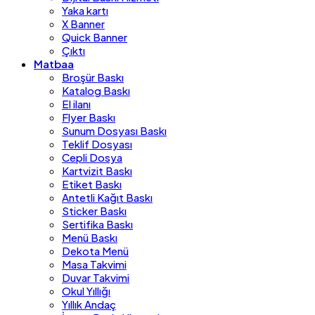
Yaka kartı
X Banner
Quick Banner
Çıktı
Matbaa
Broşür Baskı
Katalog Baskı
El ilanı
Flyer Baskı
Sunum Dosyası Baskı
Teklif Dosyası
Cepli Dosya
Kartvizit Baskı
Etiket Baskı
Antetli Kağıt Baskı
Sticker Baskı
Sertifika Baskı
Menü Baskı
Dekota Menü
Masa Takvimi
Duvar Takvimi
Okul Yıllığı
Yıllık Andaç