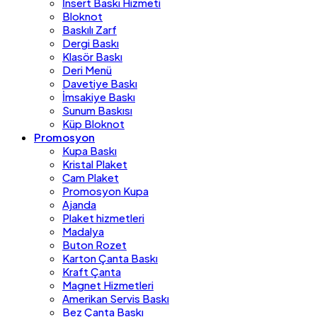
İnsert Baskı Hizmeti
Bloknot
Baskılı Zarf
Dergi Baskı
Klasör Baskı
Deri Menü
Davetiye Baskı
İmsakiye Baskı
Sunum Baskısı
Küp Bloknot
Promosyon
Kupa Baskı
Kristal Plaket
Cam Plaket
Promosyon Kupa
Ajanda
Plaket hizmetleri
Madalya
Buton Rozet
Karton Çanta Baskı
Kraft Çanta
Magnet Hizmetleri
Amerikan Servis Baskı
Bez Çanta Baskı