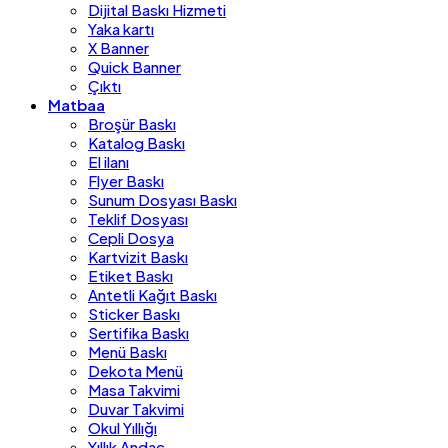
Dijital Baskı Hizmeti
Yaka kartı
X Banner
Quick Banner
Çıktı
Matbaa
Broşür Baskı
Katalog Baskı
El ilanı
Flyer Baskı
Sunum Dosyası Baskı
Teklif Dosyası
Cepli Dosya
Kartvizit Baskı
Etiket Baskı
Antetli Kağıt Baskı
Sticker Baskı
Sertifika Baskı
Menü Baskı
Dekota Menü
Masa Takvimi
Duvar Takvimi
Okul Yıllığı
Yıllık Andaç