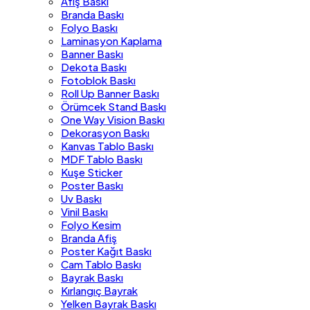
Afiş Baskı
Branda Baskı
Folyo Baskı
Laminasyon Kaplama
Banner Baskı
Dekota Baskı
Fotoblok Baskı
Roll Up Banner Baskı
Örümcek Stand Baskı
One Way Vision Baskı
Dekorasyon Baskı
Kanvas Tablo Baskı
MDF Tablo Baskı
Kuşe Sticker
Poster Baskı
Uv Baskı
Vinil Baskı
Folyo Kesim
Branda Afiş
Poster Kağıt Baskı
Cam Tablo Baskı
Bayrak Baskı
Kırlangıç Bayrak
Yelken Bayrak Baskı