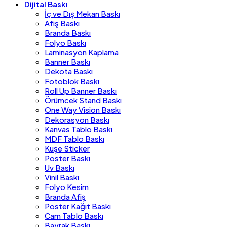
Dijital Baskı
İç ve Dış Mekan Baskı
Afiş Baskı
Branda Baskı
Folyo Baskı
Laminasyon Kaplama
Banner Baskı
Dekota Baskı
Fotoblok Baskı
Roll Up Banner Baskı
Örümcek Stand Baskı
One Way Vision Baskı
Dekorasyon Baskı
Kanvas Tablo Baskı
MDF Tablo Baskı
Kuşe Sticker
Poster Baskı
Uv Baskı
Vinil Baskı
Folyo Kesim
Branda Afiş
Poster Kağıt Baskı
Cam Tablo Baskı
Bayrak Baskı