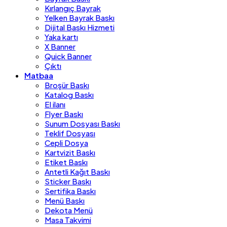
Kırlangıç Bayrak
Yelken Bayrak Baskı
Dijital Baskı Hizmeti
Yaka kartı
X Banner
Quick Banner
Çıktı
Matbaa
Broşür Baskı
Katalog Baskı
El ilanı
Flyer Baskı
Sunum Dosyası Baskı
Teklif Dosyası
Cepli Dosya
Kartvizit Baskı
Etiket Baskı
Antetli Kağıt Baskı
Sticker Baskı
Sertifika Baskı
Menü Baskı
Dekota Menü
Masa Takvimi