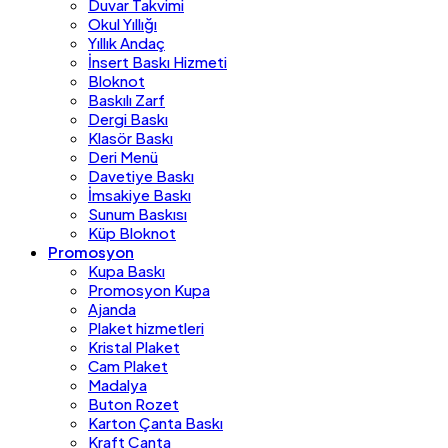
Duvar Takvimi
Okul Yıllığı
Yıllık Andaç
İnsert Baskı Hizmeti
Bloknot
Baskılı Zarf
Dergi Baskı
Klasör Baskı
Deri Menü
Davetiye Baskı
İmsakiye Baskı
Sunum Baskısı
Küp Bloknot
Promosyon
Kupa Baskı
Promosyon Kupa
Ajanda
Plaket hizmetleri
Kristal Plaket
Cam Plaket
Madalya
Buton Rozet
Karton Çanta Baskı
Kraft Çanta