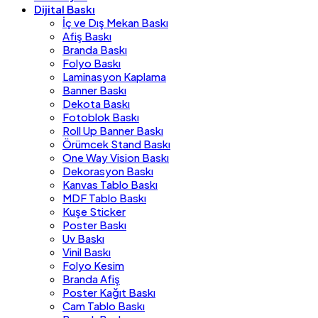
Dijital Baskı
İç ve Dış Mekan Baskı
Afiş Baskı
Branda Baskı
Folyo Baskı
Laminasyon Kaplama
Banner Baskı
Dekota Baskı
Fotoblok Baskı
Roll Up Banner Baskı
Örümcek Stand Baskı
One Way Vision Baskı
Dekorasyon Baskı
Kanvas Tablo Baskı
MDF Tablo Baskı
Kuşe Sticker
Poster Baskı
Uv Baskı
Vinil Baskı
Folyo Kesim
Branda Afiş
Poster Kağıt Baskı
Cam Tablo Baskı