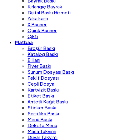
Bayrak Baskı
Kırlangıç Bayrak
Dijital Baskı Hizmeti
Yaka kartı
X Banner
Quick Banner
Çıktı
Matbaa
Broşür Baskı
Katalog Baskı
El ilanı
Flyer Baskı
Sunum Dosyası Baskı
Teklif Dosyası
Cepli Dosya
Kartvizit Baskı
Etiket Baskı
Antetli Kağıt Baskı
Sticker Baskı
Sertifika Baskı
Menü Baskı
Dekota Menü
Masa Takvimi
Duvar Takvimi