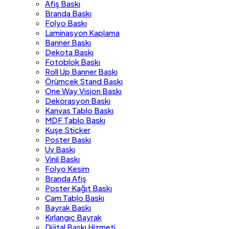
Afiş Baskı
Branda Baskı
Folyo Baskı
Laminasyon Kaplama
Banner Baskı
Dekota Baskı
Fotoblok Baskı
Roll Up Banner Baskı
Örümcek Stand Baskı
One Way Vision Baskı
Dekorasyon Baskı
Kanvas Tablo Baskı
MDF Tablo Baskı
Kuşe Sticker
Poster Baskı
Uv Baskı
Vinil Baskı
Folyo Kesim
Branda Afiş
Poster Kağıt Baskı
Cam Tablo Baskı
Bayrak Baskı
Kırlangıç Bayrak
Dijital Baskı Hizmeti