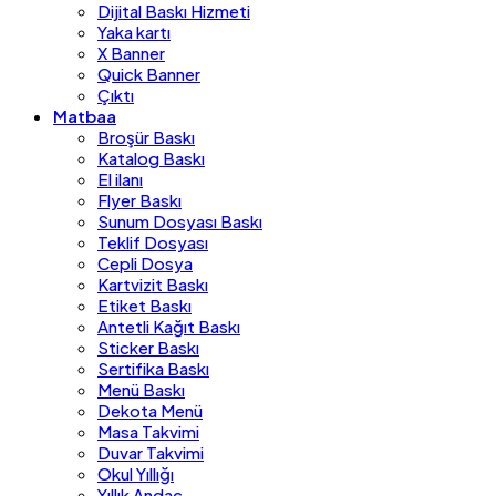
Dijital Baskı Hizmeti
Yaka kartı
X Banner
Quick Banner
Çıktı
Matbaa
Broşür Baskı
Katalog Baskı
El ilanı
Flyer Baskı
Sunum Dosyası Baskı
Teklif Dosyası
Cepli Dosya
Kartvizit Baskı
Etiket Baskı
Antetli Kağıt Baskı
Sticker Baskı
Sertifika Baskı
Menü Baskı
Dekota Menü
Masa Takvimi
Duvar Takvimi
Okul Yıllığı
Yıllık Andaç