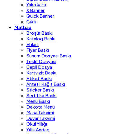
Yaka kartı
X Banner
Quick Banner
Çıktı
Matbaa
Broşür Baskı
Katalog Baskı
El ilanı
Flyer Baskı
Sunum Dosyası Baskı
Teklif Dosyası
Cepli Dosya
Kartvizit Baskı
Etiket Baskı
Antetli Kağıt Baskı
Sticker Baskı
Sertifika Baskı
Menü Baskı
Dekota Menü
Masa Takvimi
Duvar Takvimi
Okul Yıllığı
Yıllık Andaç