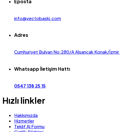
Eposta
info@vectobaski.com
Adres
Cumhuriyet Bulvarı No:280/A Alsancak Konak/İzmir
Whatsapp İletişim Hattı
0547 138 25 15
Hızlı linkler
Hakkımızda
Hizmetler
Teklif Al Formu
Gizlilik Bildirimi