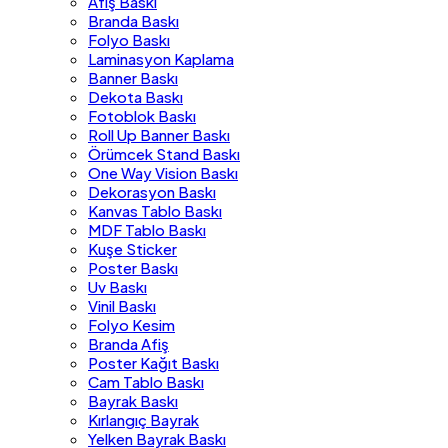
Afiş Baskı
Branda Baskı
Folyo Baskı
Laminasyon Kaplama
Banner Baskı
Dekota Baskı
Fotoblok Baskı
Roll Up Banner Baskı
Örümcek Stand Baskı
One Way Vision Baskı
Dekorasyon Baskı
Kanvas Tablo Baskı
MDF Tablo Baskı
Kuşe Sticker
Poster Baskı
Uv Baskı
Vinil Baskı
Folyo Kesim
Branda Afiş
Poster Kağıt Baskı
Cam Tablo Baskı
Bayrak Baskı
Kırlangıç Bayrak
Yelken Bayrak Baskı