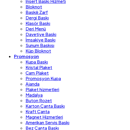
İnsert Baskı Hizmeti
Bloknot
Baskılı Zarf
Dergi Baskı
Klasör Baskı
Deri Menü
Davetiye Baskı
İmsakiye Baskı
Sunum Baskısı
Küp Bloknot
Promosyon
Kupa Baskı
Kristal Plaket
Cam Plaket
Promosyon Kupa
Ajanda
Plaket hizmetleri
Madalya
Buton Rozet
Karton Çanta Baskı
Kraft Çanta
Magnet Hizmetleri
Amerikan Servis Baskı
Bez Çanta Baskı