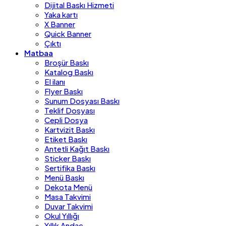
Dijital Baskı Hizmeti
Yaka kartı
X Banner
Quick Banner
Çıktı
Matbaa
Broşür Baskı
Katalog Baskı
El ilanı
Flyer Baskı
Sunum Dosyası Baskı
Teklif Dosyası
Cepli Dosya
Kartvizit Baskı
Etiket Baskı
Antetli Kağıt Baskı
Sticker Baskı
Sertifika Baskı
Menü Baskı
Dekota Menü
Masa Takvimi
Duvar Takvimi
Okul Yıllığı
Yıllık Andaç