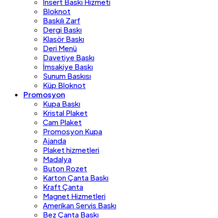
İnsert Baskı Hizmeti
Bloknot
Baskılı Zarf
Dergi Baskı
Klasör Baskı
Deri Menü
Davetiye Baskı
İmsakiye Baskı
Sunum Baskısı
Küp Bloknot
Promosyon
Kupa Baskı
Kristal Plaket
Cam Plaket
Promosyon Kupa
Ajanda
Plaket hizmetleri
Madalya
Buton Rozet
Karton Çanta Baskı
Kraft Çanta
Magnet Hizmetleri
Amerikan Servis Baskı
Bez Çanta Baskı