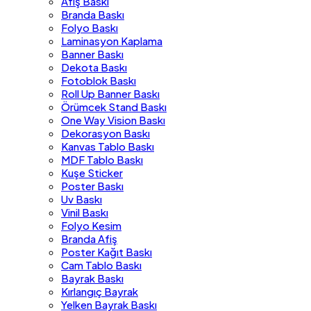
Afiş Baskı
Branda Baskı
Folyo Baskı
Laminasyon Kaplama
Banner Baskı
Dekota Baskı
Fotoblok Baskı
Roll Up Banner Baskı
Örümcek Stand Baskı
One Way Vision Baskı
Dekorasyon Baskı
Kanvas Tablo Baskı
MDF Tablo Baskı
Kuşe Sticker
Poster Baskı
Uv Baskı
Vinil Baskı
Folyo Kesim
Branda Afiş
Poster Kağıt Baskı
Cam Tablo Baskı
Bayrak Baskı
Kırlangıç Bayrak
Yelken Bayrak Baskı