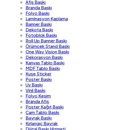
Afiş Baskı
Branda Baskı
Folyo Baskı
Laminasyon Kaplama
Banner Baskı
Dekota Baskı
Fotoblok Baskı
Roll Up Banner Baskı
Örümcek Stand Baskı
One Way Vision Baskı
Dekorasyon Baskı
Kanvas Tablo Baskı
MDF Tablo Baskı
Kuşe Sticker
Poster Baskı
Uv Baskı
Vinil Baskı
Folyo Kesim
Branda Afiş
Poster Kağıt Baskı
Cam Tablo Baskı
Bayrak Baskı
Kırlangıç Bayrak
Dijital Baskı Hizmeti