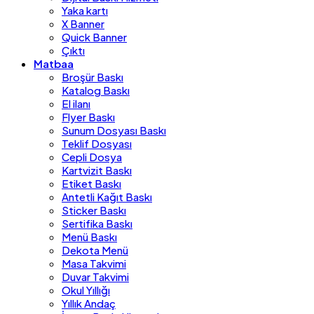
Yaka kartı
X Banner
Quick Banner
Çıktı
Matbaa
Broşür Baskı
Katalog Baskı
El ilanı
Flyer Baskı
Sunum Dosyası Baskı
Teklif Dosyası
Cepli Dosya
Kartvizit Baskı
Etiket Baskı
Antetli Kağıt Baskı
Sticker Baskı
Sertifika Baskı
Menü Baskı
Dekota Menü
Masa Takvimi
Duvar Takvimi
Okul Yıllığı
Yıllık Andaç