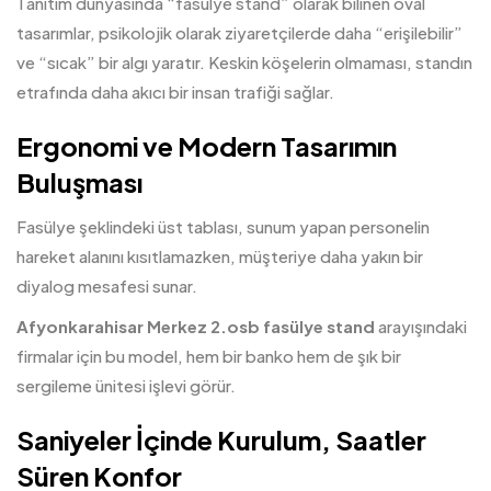
Tanıtım dünyasında “fasülye
stand
” olarak bilinen oval
tasarımlar, psikolojik olarak ziyaretçilerde daha “erişilebilir”
ve “sıcak” bir algı yaratır. Keskin köşelerin olmaması, standın
etrafında daha akıcı bir insan trafiği sağlar.
Ergonomi ve Modern Tasarımın
Buluşması
Fasülye şeklindeki üst tablası, sunum yapan personelin
hareket alanını kısıtlamazken, müşteriye daha yakın bir
diyalog mesafesi sunar.
Afyonkarahisar Merkez 2.osb
fasülye stand
arayışındaki
firmalar için bu model, hem bir banko hem de şık bir
sergileme ünitesi işlevi görür.
Saniyeler İçinde Kurulum, Saatler
Süren Konfor