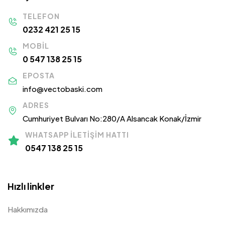
TELEFON
0232 421 25 15
MOBIL
0 547 138 25 15
EPOSTA
info@vectobaski.com
ADRES
Cumhuriyet Bulvarı No:280/A Alsancak Konak/İzmir
WHATSAPP İLETIŞIM HATTI
0547 138 25 15
Hızlı linkler
Hakkımızda