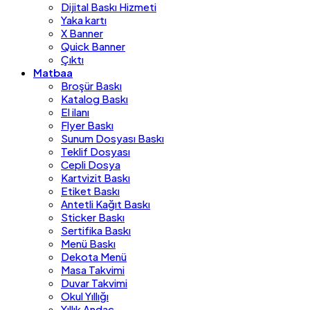
Dijital Baskı Hizmeti
Yaka kartı
X Banner
Quick Banner
Çıktı
Matbaa
Broşür Baskı
Katalog Baskı
El ilanı
Flyer Baskı
Sunum Dosyası Baskı
Teklif Dosyası
Cepli Dosya
Kartvizit Baskı
Etiket Baskı
Antetli Kağıt Baskı
Sticker Baskı
Sertifika Baskı
Menü Baskı
Dekota Menü
Masa Takvimi
Duvar Takvimi
Okul Yıllığı
Yıllık Andaç