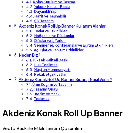
Kolay Kurulum ve Taşıma
Yüksek Kaliteli Baskı
Dayanıklı Yapı
Hafif ve Taşınabilir
Şık Tasarım
Akdeniz Konak Roll Up Banner Kullanım Alanları
Fuarlar ve Etkinlikler
Mağazalar ve Dükkanlar
Ofisler ve İş Yerleri
Seminerler, Konferanslar ve Eğitim Etkinlikleri
Açılışlar ve Tanıtım Etkinlikleri
Neden Biz?
Yüksek Kaliteli Baskı
Hızlı Teslimat
Müşteri Memnuniyeti
Rekabetçi Fiyatlar
Akdeniz Konak Roll Up Banner Siparişi Nasıl Verilir?
Ürün Seçimi ve Tasarım
Tasarım Onayı
Üretim ve Baskı
Teslimat
Akdeniz Konak Roll Up Banner
Vecto Baskı ile Etkili Tanıtım Çözümleri