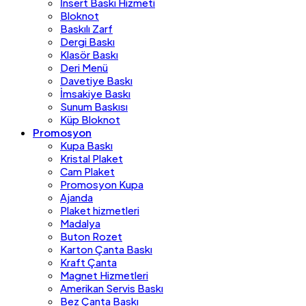
İnsert Baskı Hizmeti
Bloknot
Baskılı Zarf
Dergi Baskı
Klasör Baskı
Deri Menü
Davetiye Baskı
İmsakiye Baskı
Sunum Baskısı
Küp Bloknot
Promosyon
Kupa Baskı
Kristal Plaket
Cam Plaket
Promosyon Kupa
Ajanda
Plaket hizmetleri
Madalya
Buton Rozet
Karton Çanta Baskı
Kraft Çanta
Magnet Hizmetleri
Amerikan Servis Baskı
Bez Çanta Baskı