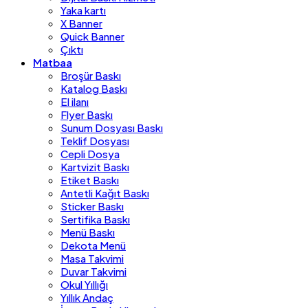
Yaka kartı
X Banner
Quick Banner
Çıktı
Matbaa
Broşür Baskı
Katalog Baskı
El ilanı
Flyer Baskı
Sunum Dosyası Baskı
Teklif Dosyası
Cepli Dosya
Kartvizit Baskı
Etiket Baskı
Antetli Kağıt Baskı
Sticker Baskı
Sertifika Baskı
Menü Baskı
Dekota Menü
Masa Takvimi
Duvar Takvimi
Okul Yıllığı
Yıllık Andaç