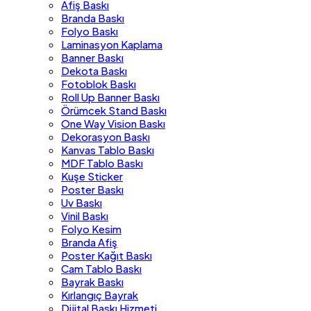
Afiş Baskı
Branda Baskı
Folyo Baskı
Laminasyon Kaplama
Banner Baskı
Dekota Baskı
Fotoblok Baskı
Roll Up Banner Baskı
Örümcek Stand Baskı
One Way Vision Baskı
Dekorasyon Baskı
Kanvas Tablo Baskı
MDF Tablo Baskı
Kuşe Sticker
Poster Baskı
Uv Baskı
Vinil Baskı
Folyo Kesim
Branda Afiş
Poster Kağıt Baskı
Cam Tablo Baskı
Bayrak Baskı
Kırlangıç Bayrak
Dijital Baskı Hizmeti