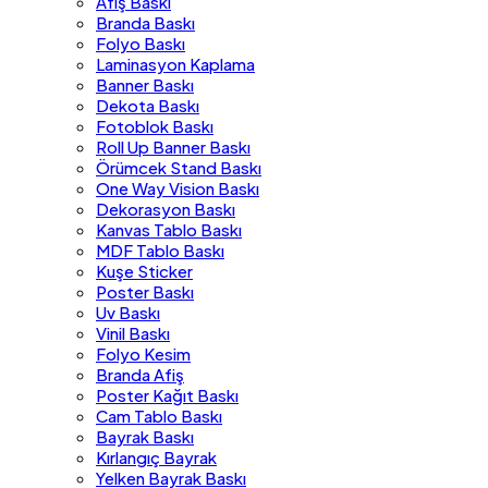
Afiş Baskı
Branda Baskı
Folyo Baskı
Laminasyon Kaplama
Banner Baskı
Dekota Baskı
Fotoblok Baskı
Roll Up Banner Baskı
Örümcek Stand Baskı
One Way Vision Baskı
Dekorasyon Baskı
Kanvas Tablo Baskı
MDF Tablo Baskı
Kuşe Sticker
Poster Baskı
Uv Baskı
Vinil Baskı
Folyo Kesim
Branda Afiş
Poster Kağıt Baskı
Cam Tablo Baskı
Bayrak Baskı
Kırlangıç Bayrak
Yelken Bayrak Baskı