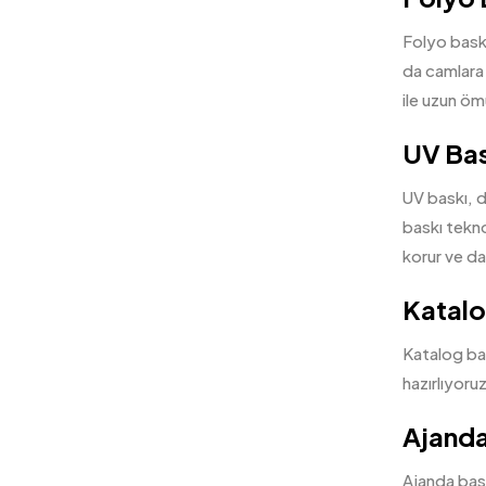
Folyo baskı
da camlara 
ile uzun öm
UV Bas
UV baskı, di
baskı tekno
korur ve day
Katalo
Katalog bas
hazırlıyoruz
Ajanda
Ajanda baskı