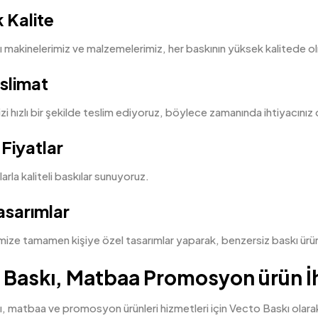
 Kalite
kı makinelerimiz ve malzemelerimiz, her baskının yüksek kalitede ol
eslimat
izi hızlı bir şekilde teslim ediyoruz, böylece zamanında ihtiyacınız ol
Fiyatlar
arla kaliteli baskılar sunuyoruz.
asarımlar
mize tamamen kişiye özel tasarımlar yaparak, benzersiz baskı ürün
al Baskı, Matbaa Promosyon ürün İh
kı, matbaa ve promosyon ürünleri hizmetleri için Vecto Baskı ola