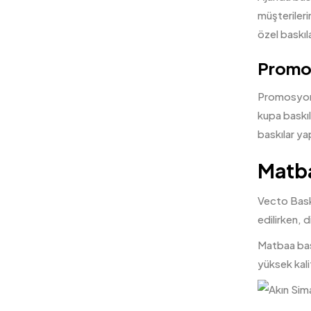
müşterileri
özel baskı
Promo
Promosyon ü
kupa baskıl
baskılar y
Matba
Vecto Baskı
edilirken, di
Matbaa bask
yüksek kali