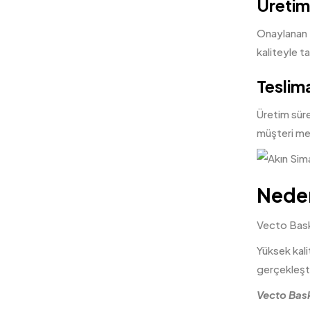
Üretim
Onaylanan t
kaliteyle ta
Teslim
Üretim süre
müşteri me
Neden
Vecto Baskı
Yüksek kali
gerçekleşti
Vecto Baskı