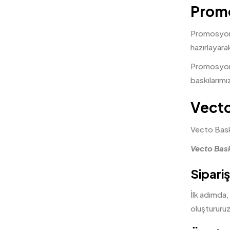
Promo
Promosyon ü
hazırlayara
Promosyon ü
baskılarımı
Vecto
Vecto Baskı
Vecto Bask
Sipariş
İlk adımda,
oluştururuz