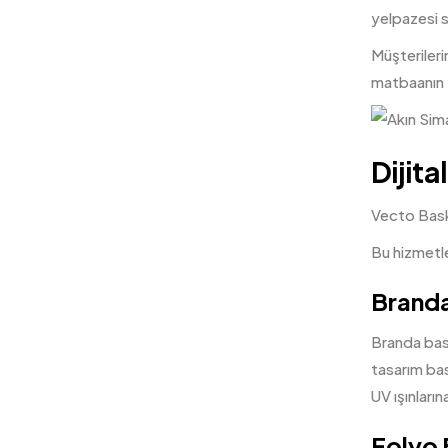
yelpazesi 
Müşterileri
matbaanın y
Dijita
Vecto Bas
Bu hizmetle
Branda
Branda bask
tasarım bask
UV ışınların
Folyo 