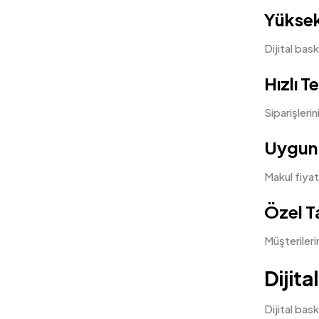
Yüksek
Dijital bas
Hızlı T
Siparişlerin
Uygun 
Makul fiyatl
Özel T
Müşterileri
Dijit
Dijital bas