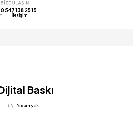
BİZE ULAŞIN
0 547 138 25 15
İletişim
ijital Baskı
Yorum yok