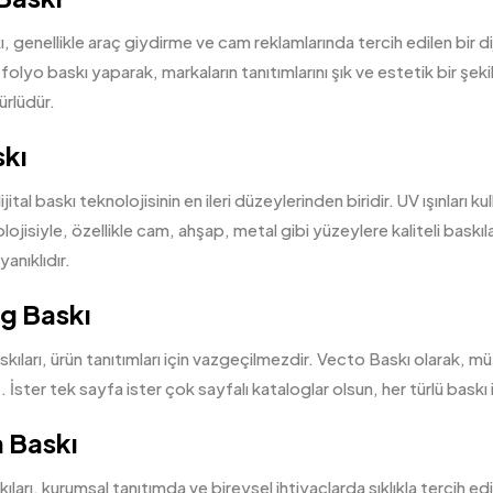
, genellikle araç giydirme ve cam reklamlarında tercih edilen bir di
folyo baskı yaparak, markaların tanıtımlarını şık ve estetik bir şeki
ürlüdür.
kı
jital baskı teknolojisinin en ileri düzeylerinden biridir. UV ışınları 
lojisiyle, özellikle cam, ahşap, metal gibi yüzeylere kaliteli baskıl
anıklıdır.
g Baskı
kıları, ürün tanıtımları için vazgeçilmezdir. Vecto Baskı olarak, müş
. İster tek sayfa ister çok sayfalı kataloglar olsun, her türlü baskı i
 Baskı
ları, kurumsal tanıtımda ve bireysel ihtiyaçlarda sıklıkla tercih edil