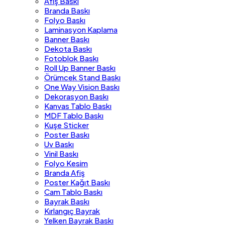
Afiş Baskı
Branda Baskı
Folyo Baskı
Laminasyon Kaplama
Banner Baskı
Dekota Baskı
Fotoblok Baskı
Roll Up Banner Baskı
Örümcek Stand Baskı
One Way Vision Baskı
Dekorasyon Baskı
Kanvas Tablo Baskı
MDF Tablo Baskı
Kuşe Sticker
Poster Baskı
Uv Baskı
Vinil Baskı
Folyo Kesim
Branda Afiş
Poster Kağıt Baskı
Cam Tablo Baskı
Bayrak Baskı
Kırlangıç Bayrak
Yelken Bayrak Baskı