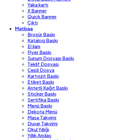
Yaka kartı
X Banner
Quick Banner
Çıktı
Matbaa
Broşür Baskı
Katalog Baskı
El ilanı
Flyer Baskı
Sunum Dosyası Baskı
Teklif Dosyası
Cepli Dosya
Kartvizit Baskı
Etiket Baskı
Antetli Kağıt Baskı
Sticker Baskı
Sertifika Baskı
Menü Baskı
Dekota Menü
Masa Takvimi
Duvar Takvimi
Okul Yıllığı
Yıllık Andaç