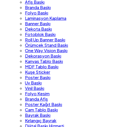
Afiş Baskı
Branda Baskı
Folyo Baskı
Laminasyon Kaplama
Banner Baskı
Dekota Baskı
Fotoblok Baskı
Roll Up Banner Baskı
Örümcek Stand Baskı
One Way Vision Baskı
Dekorasyon Baskı
Kanvas Tablo Baskı
MDF Tablo Baskı
Kuşe Sticker
Poster Baskı
Uv Baskı
Vinil Baskı
Folyo Kesim
Branda Afiş
Poster Kağıt Baskı
Cam Tablo Baskı
Bayrak Baskı
Kırlangıç Bayrak
Dijital Baskı Hizmeti