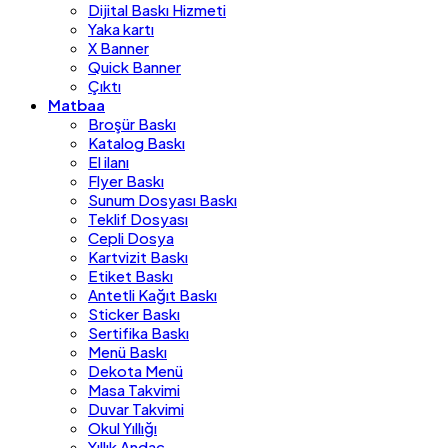
Dijital Baskı Hizmeti
Yaka kartı
X Banner
Quick Banner
Çıktı
Matbaa
Broşür Baskı
Katalog Baskı
El ilanı
Flyer Baskı
Sunum Dosyası Baskı
Teklif Dosyası
Cepli Dosya
Kartvizit Baskı
Etiket Baskı
Antetli Kağıt Baskı
Sticker Baskı
Sertifika Baskı
Menü Baskı
Dekota Menü
Masa Takvimi
Duvar Takvimi
Okul Yıllığı
Yıllık Andaç