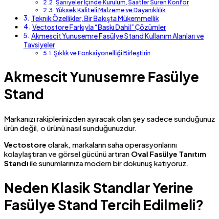
Saniyeler İçinde Kurulum, Saatler Süren Konfor
Yüksek Kaliteli Malzeme ve Dayanıklılık
Teknik Özellikler, Bir Bakışta Mükemmellik
Vectostore Farkıyla “Baskı Dahil” Çözümler
Akmescit Yunusemre Fasülye Stand Kullanım Alanları ve
Tavsiyeler
Şıklık ve Fonksiyonelliği Birleştirin
Akmescit Yunusemre Fasülye
Stand
Markanızı rakiplerinizden ayıracak olan şey sadece sunduğunuz
ürün değil, o ürünü nasıl sunduğunuzdur.
Vectostore
olarak, markaların saha operasyonlarını
kolaylaştıran ve görsel gücünü artıran
Oval Fasülye Tanıtım
Standı
ile sunumlarınıza modern bir dokunuş katıyoruz.
Neden Klasik Standlar Yerine
Fasülye Stand Tercih Edilmeli?