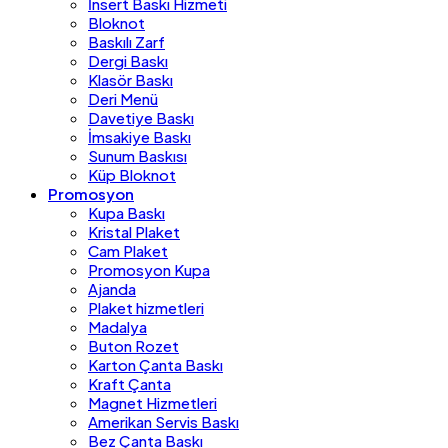
İnsert Baskı Hizmeti
Bloknot
Baskılı Zarf
Dergi Baskı
Klasör Baskı
Deri Menü
Davetiye Baskı
İmsakiye Baskı
Sunum Baskısı
Küp Bloknot
Promosyon
Kupa Baskı
Kristal Plaket
Cam Plaket
Promosyon Kupa
Ajanda
Plaket hizmetleri
Madalya
Buton Rozet
Karton Çanta Baskı
Kraft Çanta
Magnet Hizmetleri
Amerikan Servis Baskı
Bez Çanta Baskı