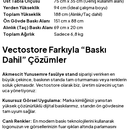
Üst Tabla Ölçüsü
75 cm x 35 cm (Geniş kullanım alanı)
Yerden Yükseklik
94 cm (İdeal çalışma boyu)
Toplam Yükseklik
188 cm (Alınlık/Taç dahil)
Ön Gövde Baskı Alanı
151 cm x 88 cm
Alınlık (Taç) Baskı Alanı
69 cm x 20 cm
Toplam Ağırlık
Sadece 6,8 kg
Vectostore Farkıyla “Baskı
Dahil” Çözümler
Akmescit Yunusemre fasülye stand
siparişi verirken en
büyük çekince, baskının standa tam oturmaması veya renklerin
soluk çıkmasıdır. Vectostore olarak biz, üretim sürecini uçtan
uca yönetiyoruz:
Kusursuz Görsel Uygulama:
Marka kimliğinizi yansıtan
yüksek çözünürlüklü dijital baskılarımız, standın ön gövdesine
tam uyum sağlar.
Canlı Renkler:
En modern baskı teknolojilerini kullanarak
logonuzun ve görsellerinizin fuar ışıkları altında parlamasını