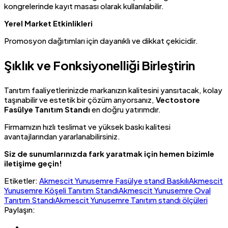
kongrelerinde kayıt masası olarak kullanılabilir.
Yerel Market Etkinlikleri
Promosyon dağıtımları için dayanıklı ve dikkat çekicidir.
Şıklık ve Fonksiyonelliği Birleştirin
Tanıtım faaliyetlerinizde markanızın kalitesini yansıtacak, kolay
taşınabilir ve estetik bir çözüm arıyorsanız,
Vectostore
Fasülye Tanıtım Standı
en doğru yatırımdır.
Firmamızın hızlı teslimat ve yüksek baskı kalitesi
avantajlarından yararlanabilirsiniz.
Siz de sunumlarınızda fark yaratmak için hemen bizimle
iletişime geçin!
Etiketler:
Akmescit Yunusemre Fasülye stand Baskılı
Akmescit
Yunusemre Köşeli Tanıtım Standı
Akmescit Yunusemre Oval
Tanıtım Standı
Akmescit Yunusemre Tanıtım standı ölçüleri
Paylaşın: