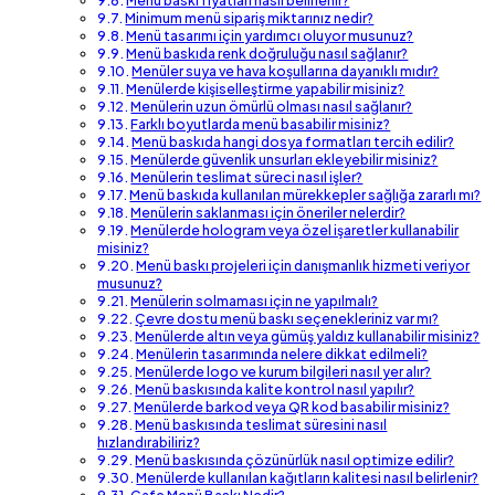
Menü baskı fiyatları nasıl belirlenir?
Minimum menü sipariş miktarınız nedir?
Menü tasarımı için yardımcı oluyor musunuz?
Menü baskıda renk doğruluğu nasıl sağlanır?
Menüler suya ve hava koşullarına dayanıklı mıdır?
Menülerde kişiselleştirme yapabilir misiniz?
Menülerin uzun ömürlü olması nasıl sağlanır?
Farklı boyutlarda menü basabilir misiniz?
Menü baskıda hangi dosya formatları tercih edilir?
Menülerde güvenlik unsurları ekleyebilir misiniz?
Menülerin teslimat süreci nasıl işler?
Menü baskıda kullanılan mürekkepler sağlığa zararlı mı?
Menülerin saklanması için öneriler nelerdir?
Menülerde hologram veya özel işaretler kullanabilir
misiniz?
Menü baskı projeleri için danışmanlık hizmeti veriyor
musunuz?
Menülerin solmaması için ne yapılmalı?
Çevre dostu menü baskı seçenekleriniz var mı?
Menülerde altın veya gümüş yaldız kullanabilir misiniz?
Menülerin tasarımında nelere dikkat edilmeli?
Menülerde logo ve kurum bilgileri nasıl yer alır?
Menü baskısında kalite kontrol nasıl yapılır?
Menülerde barkod veya QR kod basabilir misiniz?
Menü baskısında teslimat süresini nasıl
hızlandırabiliriz?
Menü baskısında çözünürlük nasıl optimize edilir?
Menülerde kullanılan kağıtların kalitesi nasıl belirlenir?