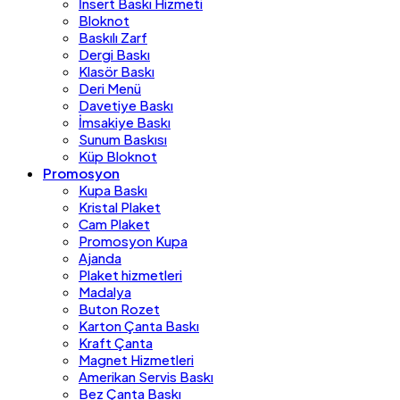
İnsert Baskı Hizmeti
Bloknot
Baskılı Zarf
Dergi Baskı
Klasör Baskı
Deri Menü
Davetiye Baskı
İmsakiye Baskı
Sunum Baskısı
Küp Bloknot
Promosyon
Kupa Baskı
Kristal Plaket
Cam Plaket
Promosyon Kupa
Ajanda
Plaket hizmetleri
Madalya
Buton Rozet
Karton Çanta Baskı
Kraft Çanta
Magnet Hizmetleri
Amerikan Servis Baskı
Bez Çanta Baskı