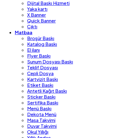
Dijital Baskı Hizmeti
Yaka kartı
X Banner
Quick Banner
Çıktı
Matbaa
Broşür Baskı
Katalog Baskı
El ilanı
Flyer Baskı
Sunum Dosyası Baskı
Teklif Dosyası
Cepli Dosya
Kartvizit Baskı
Etiket Baskı
Antetli Kağıt Baskı
Sticker Baskı
Sertifika Baskı
Menü Baskı
Dekota Menü
Masa Takvimi
Duvar Takvimi
Okul Yıllığı
Yıllık Andaç