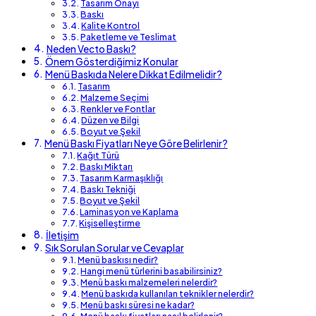
Tasarım Onayı
Baskı
Kalite Kontrol
Paketleme ve Teslimat
Neden Vecto Baskı?
Önem Gösterdiğimiz Konular
Menü Baskıda Nelere Dikkat Edilmelidir?
Tasarım
Malzeme Seçimi
Renkler ve Fontlar
Düzen ve Bilgi
Boyut ve Şekil
Menü Baskı Fiyatları Neye Göre Belirlenir?
Kağıt Türü
Baskı Miktarı
Tasarım Karmaşıklığı
Baskı Tekniği
Boyut ve Şekil
Laminasyon ve Kaplama
Kişiselleştirme
İletişim
Sık Sorulan Sorular ve Cevaplar
Menü baskısı nedir?
Hangi menü türlerini basabilirsiniz?
Menü baskı malzemeleri nelerdir?
Menü baskıda kullanılan teknikler nelerdir?
Menü baskı süresi ne kadar?