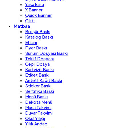
Yaka kartı
X Banner
Quick Banner
Çıktı
Matbaa
Broşür Baskı
Katalog Baskı
El ilanı
Flyer Baskı
Sunum Dosyası Baskı
Teklif Dosyası
Cepli Dosya
Kartvizit Baskı
Etiket Baskı
Antetli Kağıt Baskı
Sticker Baskı
Sertifika Baskı
Menü Baskı
Dekota Menü
Masa Takvimi
Duvar Takvimi
Okul Yıllığı
Yıllık Andaç