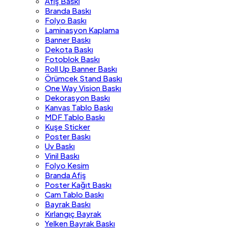
Afiş Baskı
Branda Baskı
Folyo Baskı
Laminasyon Kaplama
Banner Baskı
Dekota Baskı
Fotoblok Baskı
Roll Up Banner Baskı
Örümcek Stand Baskı
One Way Vision Baskı
Dekorasyon Baskı
Kanvas Tablo Baskı
MDF Tablo Baskı
Kuşe Sticker
Poster Baskı
Uv Baskı
Vinil Baskı
Folyo Kesim
Branda Afiş
Poster Kağıt Baskı
Cam Tablo Baskı
Bayrak Baskı
Kırlangıç Bayrak
Yelken Bayrak Baskı