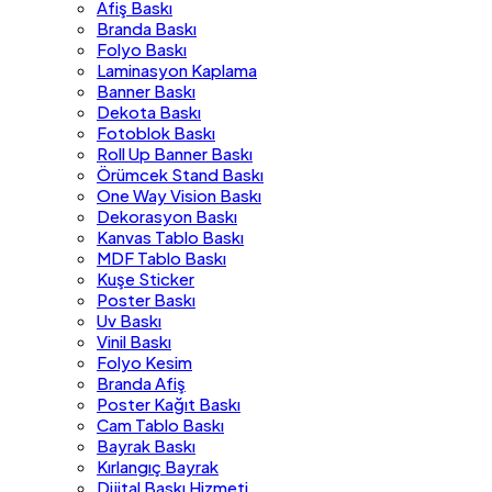
Afiş Baskı
Branda Baskı
Folyo Baskı
Laminasyon Kaplama
Banner Baskı
Dekota Baskı
Fotoblok Baskı
Roll Up Banner Baskı
Örümcek Stand Baskı
One Way Vision Baskı
Dekorasyon Baskı
Kanvas Tablo Baskı
MDF Tablo Baskı
Kuşe Sticker
Poster Baskı
Uv Baskı
Vinil Baskı
Folyo Kesim
Branda Afiş
Poster Kağıt Baskı
Cam Tablo Baskı
Bayrak Baskı
Kırlangıç Bayrak
Dijital Baskı Hizmeti