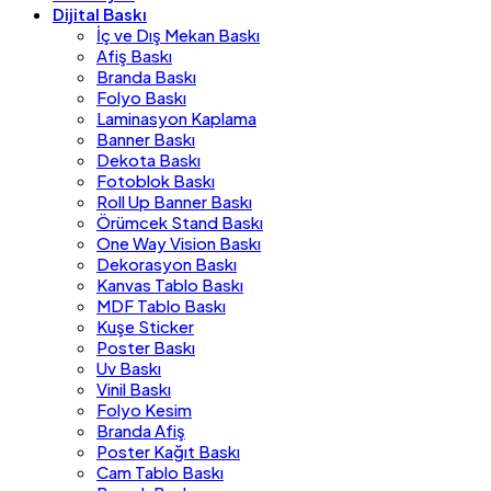
Dijital Baskı
İç ve Dış Mekan Baskı
Afiş Baskı
Branda Baskı
Folyo Baskı
Laminasyon Kaplama
Banner Baskı
Dekota Baskı
Fotoblok Baskı
Roll Up Banner Baskı
Örümcek Stand Baskı
One Way Vision Baskı
Dekorasyon Baskı
Kanvas Tablo Baskı
MDF Tablo Baskı
Kuşe Sticker
Poster Baskı
Uv Baskı
Vinil Baskı
Folyo Kesim
Branda Afiş
Poster Kağıt Baskı
Cam Tablo Baskı