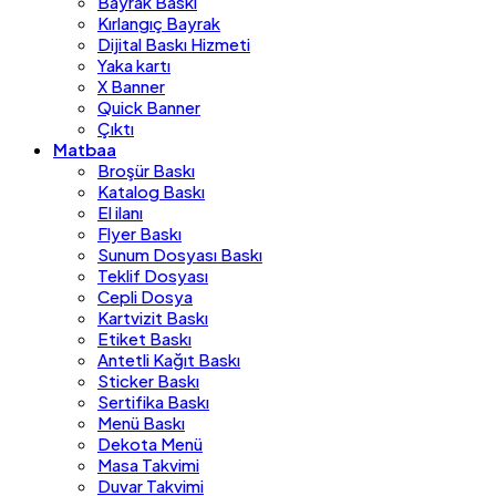
Bayrak Baskı
Kırlangıç Bayrak
Dijital Baskı Hizmeti
Yaka kartı
X Banner
Quick Banner
Çıktı
Matbaa
Broşür Baskı
Katalog Baskı
El ilanı
Flyer Baskı
Sunum Dosyası Baskı
Teklif Dosyası
Cepli Dosya
Kartvizit Baskı
Etiket Baskı
Antetli Kağıt Baskı
Sticker Baskı
Sertifika Baskı
Menü Baskı
Dekota Menü
Masa Takvimi
Duvar Takvimi