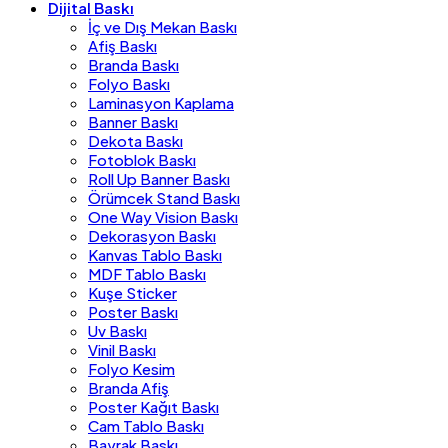
Dijital Baskı
İç ve Dış Mekan Baskı
Afiş Baskı
Branda Baskı
Folyo Baskı
Laminasyon Kaplama
Banner Baskı
Dekota Baskı
Fotoblok Baskı
Roll Up Banner Baskı
Örümcek Stand Baskı
One Way Vision Baskı
Dekorasyon Baskı
Kanvas Tablo Baskı
MDF Tablo Baskı
Kuşe Sticker
Poster Baskı
Uv Baskı
Vinil Baskı
Folyo Kesim
Branda Afiş
Poster Kağıt Baskı
Cam Tablo Baskı
Bayrak Baskı