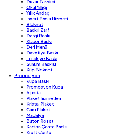
Duvar Takvimi
Okul Yıllığı
Yıllık Andaç
İnsert Baskı Hizmeti
Bloknot
Baskılı Zarf
Dergi Baskı
Klasör Baskı
Deri Menü
Davetiye Baskı
İmsakiye Baskı
Sunum Baskısı
Küp Bloknot
Promosyon
Kupa Baskı
Promosyon Kupa
Ajanda
Plaket hizmetleri
Kristal Plaket
Cam Plaket
Madalya
Buton Rozet
Karton Çanta Baskı
Kraft Çanta