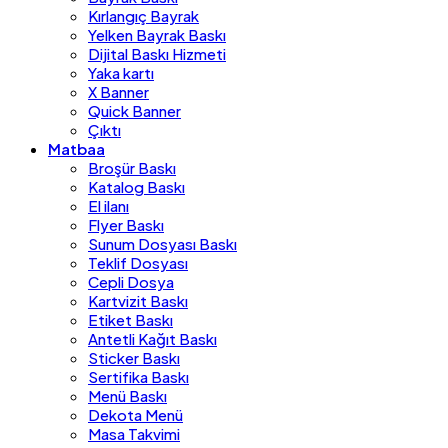
Kırlangıç Bayrak
Yelken Bayrak Baskı
Dijital Baskı Hizmeti
Yaka kartı
X Banner
Quick Banner
Çıktı
Matbaa
Broşür Baskı
Katalog Baskı
El ilanı
Flyer Baskı
Sunum Dosyası Baskı
Teklif Dosyası
Cepli Dosya
Kartvizit Baskı
Etiket Baskı
Antetli Kağıt Baskı
Sticker Baskı
Sertifika Baskı
Menü Baskı
Dekota Menü
Masa Takvimi