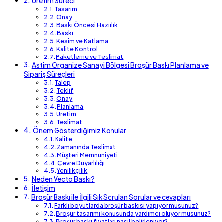
Üretim Süreci
Tasarım
Onay
Baskı Öncesi Hazırlık
Baskı
Kesim ve Katlama
Kalite Kontrol
Paketleme ve Teslimat
Astim Organize Sanayi Bölgesi Broşür Baskı Planlama ve
Sipariş Süreçleri
Talep
Teklif
Onay
Planlama
Üretim
Teslimat
Önem Gösterdiğimiz Konular
Kalite
Zamanında Teslimat
Müşteri Memnuniyeti
Çevre Duyarlılığı
Yenilikçilik
Neden Vecto Baskı?
İletişim
Broşür Baskı ile İlgili Sık Sorulan Sorular ve cevapları
Farklı boyutlarda broşür baskısı yapıyor musunuz?
Broşür tasarımı konusunda yardımcı oluyor musunuz?
Broşür baskı fiyatları nasıl belirleniyor?