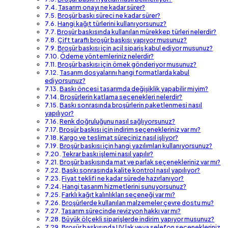
Tasarım onayı ne kadar sürer?
Broşür baskı süreci ne kadar sürer?
Hangi kağıt türlerini kullanıyorsunuz?
Broşür baskısında kullanılan mürekkep türleri nelerdir?
Çift taraflı broşür baskısı yapıyor musunuz?
Broşür baskısı için acil sipariş kabul ediyor musunuz?
Ödeme yöntemleriniz nelerdir?
Broşür baskısı için örnek gönderiyor musunuz?
Tasarım dosyalarını hangi formatlarda kabul
ediyorsunuz?
Baskı öncesi tasarımda değişiklik yapabilir miyim?
Broşürlerin katlama seçenekleri nelerdir?
Baskı sonrasında broşürlerin paketlenmesi nasıl
yapılıyor?
Renk doğruluğunu nasıl sağlıyorsunuz?
Broşür baskısı için indirim seçenekleriniz var mı?
Kargo ve teslimat süreciniz nasıl işliyor?
Broşür baskısı için hangi yazılımları kullanıyorsunuz?
Tekrar baskı işlemi nasıl yapılır?
Broşür baskısında mat ve parlak seçenekleriniz var mı?
Baskı sonrasında kalite kontrol nasıl yapılıyor?
Fiyat teklifi ne kadar sürede hazırlanıyor?
Hangi tasarım hizmetlerini sunuyorsunuz?
Farklı kağıt kalınlıkları seçeneği var mı?
Broşürlerde kullanılan malzemeler çevre dostu mu?
Tasarım sürecinde revizyon hakkı var mı?
Büyük ölçekli siparişlerde indirim yapıyor musunuz?
Broşür baskısında UV lak veya selefon seçenekleriniz