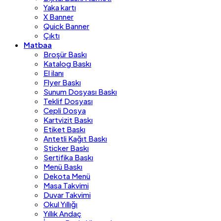
Yaka kartı
X Banner
Quick Banner
Çıktı
Matbaa
Broşür Baskı
Katalog Baskı
El ilanı
Flyer Baskı
Sunum Dosyası Baskı
Teklif Dosyası
Cepli Dosya
Kartvizit Baskı
Etiket Baskı
Antetli Kağıt Baskı
Sticker Baskı
Sertifika Baskı
Menü Baskı
Dekota Menü
Masa Takvimi
Duvar Takvimi
Okul Yıllığı
Yıllık Andaç