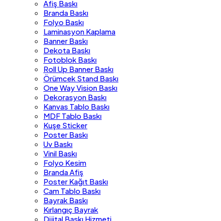
Afiş Baskı
Branda Baskı
Folyo Baskı
Laminasyon Kaplama
Banner Baskı
Dekota Baskı
Fotoblok Baskı
Roll Up Banner Baskı
Örümcek Stand Baskı
One Way Vision Baskı
Dekorasyon Baskı
Kanvas Tablo Baskı
MDF Tablo Baskı
Kuşe Sticker
Poster Baskı
Uv Baskı
Vinil Baskı
Folyo Kesim
Branda Afiş
Poster Kağıt Baskı
Cam Tablo Baskı
Bayrak Baskı
Kırlangıç Bayrak
Dijital Baskı Hizmeti