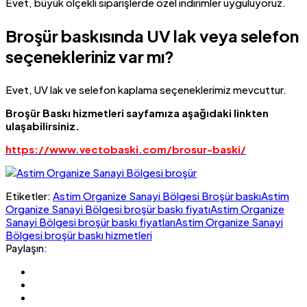
Evet, büyük ölçekli siparişlerde özel indirimler uyguluyoruz.
Broşür baskısında UV lak veya selefon
seçenekleriniz var mı?
Evet, UV lak ve selefon kaplama seçeneklerimiz mevcuttur.
Broşür Baskı hizmetleri sayfamıza aşağıdaki linkten
ulaşabilirsiniz.
https://www.vectobaski.com/brosur-baski/
Etiketler:
Astim Organize Sanayi Bölgesi Broşür baskı
Astim
Organize Sanayi Bölgesi broşür baskı fiyatı
Astim Organize
Sanayi Bölgesi broşür baskı fiyatları
Astim Organize Sanayi
Bölgesi broşür baskı hizmetleri
Paylaşın: