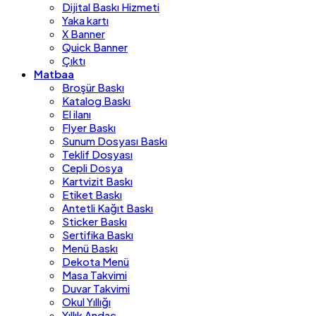
Dijital Baskı Hizmeti
Yaka kartı
X Banner
Quick Banner
Çıktı
Matbaa
Broşür Baskı
Katalog Baskı
El ilanı
Flyer Baskı
Sunum Dosyası Baskı
Teklif Dosyası
Cepli Dosya
Kartvizit Baskı
Etiket Baskı
Antetli Kağıt Baskı
Sticker Baskı
Sertifika Baskı
Menü Baskı
Dekota Menü
Masa Takvimi
Duvar Takvimi
Okul Yıllığı
Yıllık Andaç