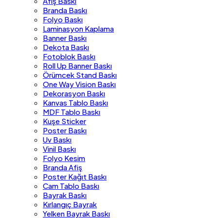
Afiş Baskı
Branda Baskı
Folyo Baskı
Laminasyon Kaplama
Banner Baskı
Dekota Baskı
Fotoblok Baskı
Roll Up Banner Baskı
Örümcek Stand Baskı
One Way Vision Baskı
Dekorasyon Baskı
Kanvas Tablo Baskı
MDF Tablo Baskı
Kuşe Sticker
Poster Baskı
Uv Baskı
Vinil Baskı
Folyo Kesim
Branda Afiş
Poster Kağıt Baskı
Cam Tablo Baskı
Bayrak Baskı
Kırlangıç Bayrak
Yelken Bayrak Baskı