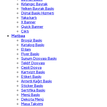
Kırlangıç Bayrak
Yelken Bayrak Baskı
Dijital Baskı Hizmeti
Yaka kartı
X Banner
Quick Banner
Çıktı
Matbaa
Broşür Baskı
Katalog Baskı
El ilanı
Flyer Baskı
Sunum Dosyası Baskı
Teklif Dosyası
Cepli Dosya
Kartvizit Baskı
Etiket Baskı
Antetli Kağıt Baskı
Sticker Baskı
Sertifika Baskı
Menü Baskı
Dekota Menü
Masa Takvimi