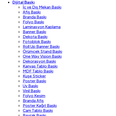
Dijital Baskı
İç ve Dış Mekan Baskı
Afiş Baskı
Branda Baskı
Folyo Baskı
Laminasyon Kaplama
Banner Baskı
Dekota Baskı
Fotoblok Baskı
Roll Up Banner Baskı
Örümcek Stand Baskı
One Way Vision Baskı
Dekorasyon Baskı
Kanvas Tablo Baskı
MDF Tablo Baskı
Kuşe Sticker
Poster Baskı
Uv Baskı
Vinil Baskı
Folyo Kesim
Branda Afiş
Poster Kağıt Baskı
Cam Tablo Baskı
Bayrak Baskı