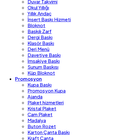
Duvar Takvimi
Okul Yıllığı
Yıllık Andaç
İnsert Baskı Hizmeti
Bloknot
Baskılı Zarf
Dergi Baskı
Klasör Baskı
Deri Menü
Davetiye Baskı
İmsakiye Baskı
Sunum Baskısı
Küp Bloknot
Promosyon
Kupa Baskı
Promosyon Kupa
Ajanda
Plaket hizmetleri
Kristal Plaket
Cam Plaket
Madalya
Buton Rozet
Karton Çanta Baskı
Kraft Çanta