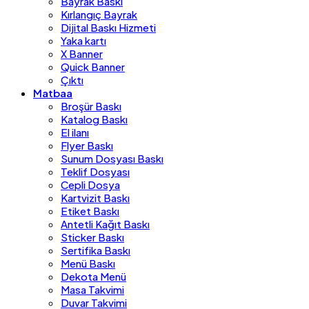
Bayrak Baskı
Kırlangıç Bayrak
Dijital Baskı Hizmeti
Yaka kartı
X Banner
Quick Banner
Çıktı
Matbaa
Broşür Baskı
Katalog Baskı
El ilanı
Flyer Baskı
Sunum Dosyası Baskı
Teklif Dosyası
Cepli Dosya
Kartvizit Baskı
Etiket Baskı
Antetli Kağıt Baskı
Sticker Baskı
Sertifika Baskı
Menü Baskı
Dekota Menü
Masa Takvimi
Duvar Takvimi