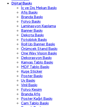
Dijital Baskı
İç ve Dış Mekan Baskı
Afiş Baskı
Branda Baskı
Folyo Baskı
Laminasyon Kaplama
Banner Baskı
Dekota Baskı
Fotoblok Baskı
Roll Up Banner Baskı
Örümcek Stand Baskı
One Way Vision Baskı
Dekorasyon Baskı
Kanvas Tablo Baskı
MDF Tablo Baskı
Kuşe Sticker
Poster Baskı
Uv Baskı
Vinil Baskı
Folyo Kesim
Branda Afiş
Poster Kağıt Baskı
Cam Tablo Baskı