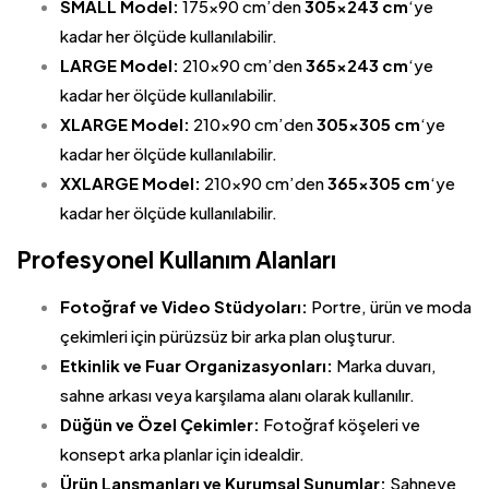
SMALL Model:
175×90 cm’den
305×243 cm
‘ye
kadar her ölçüde kullanılabilir.
LARGE Model:
210×90 cm’den
365×243 cm
‘ye
kadar her ölçüde kullanılabilir.
XLARGE Model:
210×90 cm’den
305×305 cm
‘ye
kadar her ölçüde kullanılabilir.
XXLARGE Model:
210×90 cm’den
365×305 cm
‘ye
kadar her ölçüde kullanılabilir.
Profesyonel Kullanım Alanları
Fotoğraf ve Video Stüdyoları:
Portre, ürün ve moda
çekimleri için pürüzsüz bir arka plan oluşturur.
Etkinlik ve Fuar Organizasyonları:
Marka duvarı,
sahne arkası veya karşılama alanı olarak kullanılır.
Düğün ve Özel Çekimler:
Fotoğraf köşeleri ve
konsept arka planlar için idealdir.
Ürün Lansmanları ve Kurumsal Sunumlar:
Sahneye