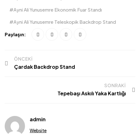
Ayni Ali Yunusemre Ekonomik Fuar Standı
Ayni Ali Yunusemre Teleskopik Backdrop Stand
Paylaşın:
ÖNCEKI
Çardak Backdrop Stand
SONRAKI
Tepebaşı Askılı Yaka Kartlığı
admin
Website