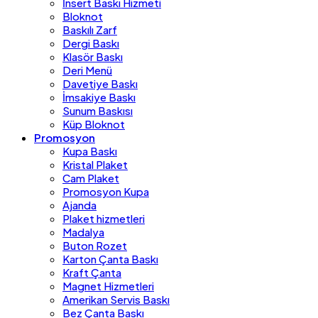
İnsert Baskı Hizmeti
Bloknot
Baskılı Zarf
Dergi Baskı
Klasör Baskı
Deri Menü
Davetiye Baskı
İmsakiye Baskı
Sunum Baskısı
Küp Bloknot
Promosyon
Kupa Baskı
Kristal Plaket
Cam Plaket
Promosyon Kupa
Ajanda
Plaket hizmetleri
Madalya
Buton Rozet
Karton Çanta Baskı
Kraft Çanta
Magnet Hizmetleri
Amerikan Servis Baskı
Bez Çanta Baskı