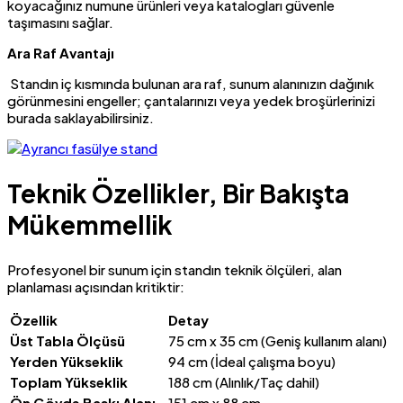
koyacağınız numune ürünleri veya katalogları güvenle
taşımasını sağlar.
Ara Raf Avantajı
Standın iç kısmında bulunan ara raf, sunum alanınızın dağınık
görünmesini engeller; çantalarınızı veya yedek broşürlerinizi
burada saklayabilirsiniz.
Teknik Özellikler, Bir Bakışta
Mükemmellik
Profesyonel bir sunum için standın teknik ölçüleri, alan
planlaması açısından kritiktir:
Özellik
Detay
Üst Tabla Ölçüsü
75 cm x 35 cm (Geniş kullanım alanı)
Yerden Yükseklik
94 cm (İdeal çalışma boyu)
Toplam Yükseklik
188 cm (Alınlık/Taç dahil)
Ön Gövde Baskı Alanı
151 cm x 88 cm