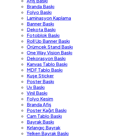
Afiş Baskı
Branda Baskı
Folyo Baskı
Laminasyon Kaplama
Banner Baskı
Dekota Baskı
Fotoblok Baskı
Roll Up Banner Baskı
Örümcek Stand Baskı
One Way Vision Baskı
Dekorasyon Baskı
Kanvas Tablo Baskı
MDF Tablo Baskı
Kuşe Sticker
Poster Baskı
Uv Baskı
Vinil Baskı
Folyo Kesim
Branda Afiş
Poster Kağıt Baskı
Cam Tablo Baskı
Bayrak Baskı
Kırlangıç Bayrak
Yelken Bayrak Baskı