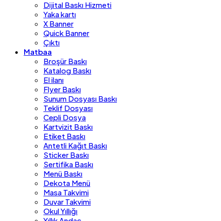
Dijital Baskı Hizmeti
Yaka kartı
X Banner
Quick Banner
Çıktı
Matbaa
Broşür Baskı
Katalog Baskı
El ilanı
Flyer Baskı
Sunum Dosyası Baskı
Teklif Dosyası
Cepli Dosya
Kartvizit Baskı
Etiket Baskı
Antetli Kağıt Baskı
Sticker Baskı
Sertifika Baskı
Menü Baskı
Dekota Menü
Masa Takvimi
Duvar Takvimi
Okul Yıllığı
Yıllık Andaç