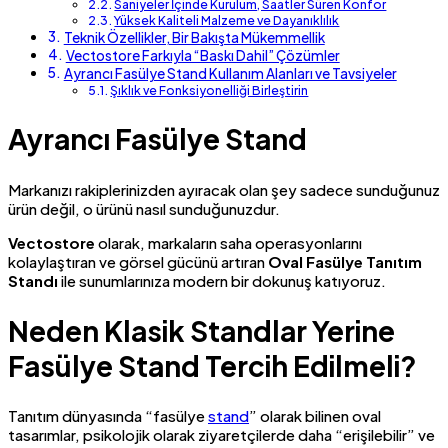
Saniyeler İçinde Kurulum, Saatler Süren Konfor
Yüksek Kaliteli Malzeme ve Dayanıklılık
Teknik Özellikler, Bir Bakışta Mükemmellik
Vectostore Farkıyla “Baskı Dahil” Çözümler
Ayrancı Fasülye Stand Kullanım Alanları ve Tavsiyeler
Şıklık ve Fonksiyonelliği Birleştirin
Ayrancı Fasülye Stand
Markanızı rakiplerinizden ayıracak olan şey sadece sunduğunuz
ürün değil, o ürünü nasıl sunduğunuzdur.
Vectostore
olarak, markaların saha operasyonlarını
kolaylaştıran ve görsel gücünü artıran
Oval Fasülye Tanıtım
Standı
ile sunumlarınıza modern bir dokunuş katıyoruz.
Neden Klasik Standlar Yerine
Fasülye Stand Tercih Edilmeli?
Tanıtım dünyasında “fasülye
stand
” olarak bilinen oval
tasarımlar, psikolojik olarak ziyaretçilerde daha “erişilebilir” ve