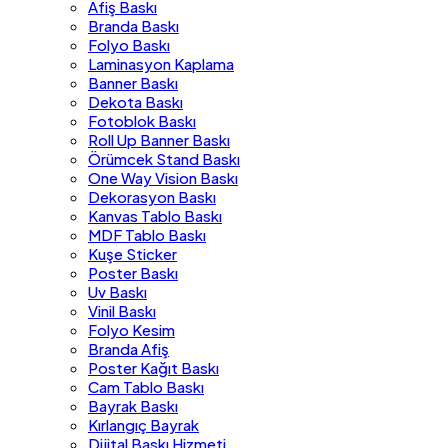
Afiş Baskı
Branda Baskı
Folyo Baskı
Laminasyon Kaplama
Banner Baskı
Dekota Baskı
Fotoblok Baskı
Roll Up Banner Baskı
Örümcek Stand Baskı
One Way Vision Baskı
Dekorasyon Baskı
Kanvas Tablo Baskı
MDF Tablo Baskı
Kuşe Sticker
Poster Baskı
Uv Baskı
Vinil Baskı
Folyo Kesim
Branda Afiş
Poster Kağıt Baskı
Cam Tablo Baskı
Bayrak Baskı
Kırlangıç Bayrak
Dijital Baskı Hizmeti