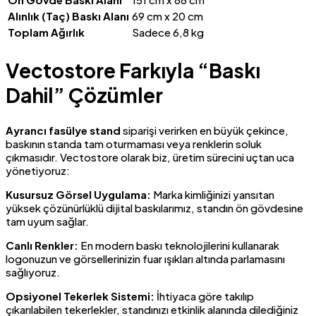
Alınlık (Taç) Baskı Alanı
69 cm x 20 cm
Toplam Ağırlık
Sadece 6,8 kg
Vectostore Farkıyla “Baskı
Dahil” Çözümler
Ayrancı fasülye stand
siparişi verirken en büyük çekince,
baskının standa tam oturmaması veya renklerin soluk
çıkmasıdır. Vectostore olarak biz, üretim sürecini uçtan uca
yönetiyoruz:
Kusursuz Görsel Uygulama:
Marka kimliğinizi yansıtan
yüksek çözünürlüklü dijital baskılarımız, standın ön gövdesine
tam uyum sağlar.
Canlı Renkler:
En modern baskı teknolojilerini kullanarak
logonuzun ve görsellerinizin fuar ışıkları altında parlamasını
sağlıyoruz.
Opsiyonel Tekerlek Sistemi:
İhtiyaca göre takılıp
çıkarılabilen tekerlekler, standınızı etkinlik alanında dilediğiniz