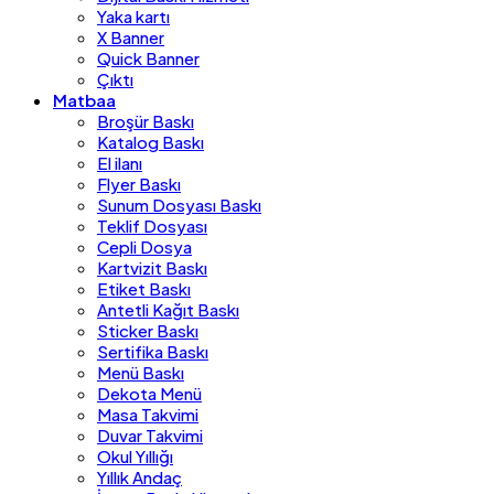
Yaka kartı
X Banner
Quick Banner
Çıktı
Matbaa
Broşür Baskı
Katalog Baskı
El ilanı
Flyer Baskı
Sunum Dosyası Baskı
Teklif Dosyası
Cepli Dosya
Kartvizit Baskı
Etiket Baskı
Antetli Kağıt Baskı
Sticker Baskı
Sertifika Baskı
Menü Baskı
Dekota Menü
Masa Takvimi
Duvar Takvimi
Okul Yıllığı
Yıllık Andaç