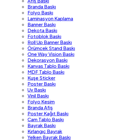
Afiş Baskı
Branda Baskı
Folyo Baskı
Laminasyon Kaplama
Banner Baskı
Dekota Baskı
Fotoblok Baskı
Roll Up Banner Baskı
Örümcek Stand Baskı
One Way Vision Baskı
Dekorasyon Baskı
Kanvas Tablo Baskı
MDF Tablo Baskı
Kuşe Sticker
Poster Baskı
Uv Baskı
Vinil Baskı
Folyo Kesim
Branda Afiş
Poster Kağıt Baskı
Cam Tablo Baskı
Bayrak Baskı
Kırlangıç Bayrak
Yelken Bayrak Baskı