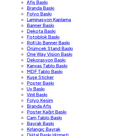
Afiş Baskı
Branda Baskı
Folyo Baskı
Laminasyon Kaplama
Banner Baskı
Dekota Baskı
Fotoblok Baskı
Roll Up Banner Baskı
Örümcek Stand Baskı
One Way Vision Baskı
Dekorasyon Baskı
Kanvas Tablo Baskı
MDF Tablo Baskı
Kuşe Sticker
Poster Baskı
Uv Baskı
Vinil Baskı
Folyo Kesim
Branda Afiş
Poster Kağıt Baskı
Cam Tablo Baskı
Bayrak Baskı
Kırlangıç Bayrak
Dijital Baskı Hizmeti