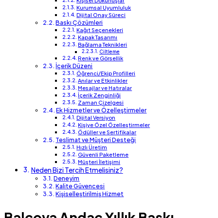
Kişisel Dokunuşlar
Kurumsal Uyumluluk
Dijital Onay Süreci
Baskı Çözümleri
Kağıt Seçenekleri
Kapak Tasarımı
Bağlama Teknikleri
Ciltleme
Renk ve Görsellik
İçerik Düzeni
Öğrenci/Ekip Profilleri
Anılar ve Etkinlikler
Mesajlar ve Hatıralar
İçerik Zenginliği
Zaman Çizelgesi
Ek Hizmetler ve Özelleştirmeler
Dijital Versiyon
Kişiye Özel Özelleştirmeler
Ödüller ve Sertifikalar
Teslimat ve Müşteri Desteği
Hızlı Üretim
Güvenli Paketleme
Müşteri İletişimi
Neden Bizi Tercih Etmelisiniz?
Deneyim
Kalite Güvencesi
Kişiselleştirilmiş Hizmet
Balçova Andaç Yıllık Baskı