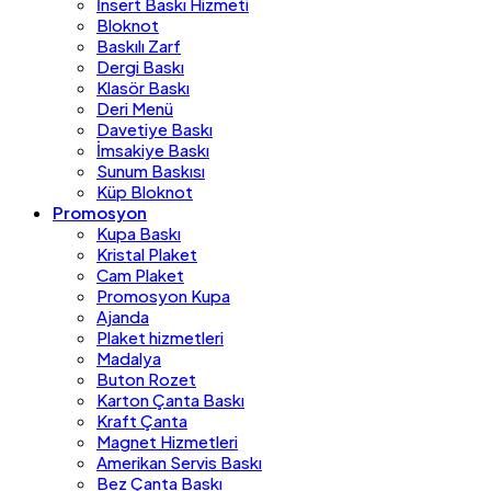
İnsert Baskı Hizmeti
Bloknot
Baskılı Zarf
Dergi Baskı
Klasör Baskı
Deri Menü
Davetiye Baskı
İmsakiye Baskı
Sunum Baskısı
Küp Bloknot
Promosyon
Kupa Baskı
Kristal Plaket
Cam Plaket
Promosyon Kupa
Ajanda
Plaket hizmetleri
Madalya
Buton Rozet
Karton Çanta Baskı
Kraft Çanta
Magnet Hizmetleri
Amerikan Servis Baskı
Bez Çanta Baskı