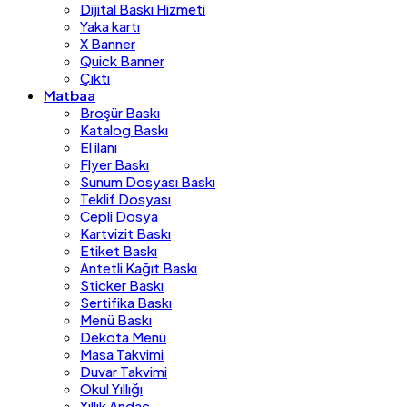
Dijital Baskı Hizmeti
Yaka kartı
X Banner
Quick Banner
Çıktı
Matbaa
Broşür Baskı
Katalog Baskı
El ilanı
Flyer Baskı
Sunum Dosyası Baskı
Teklif Dosyası
Cepli Dosya
Kartvizit Baskı
Etiket Baskı
Antetli Kağıt Baskı
Sticker Baskı
Sertifika Baskı
Menü Baskı
Dekota Menü
Masa Takvimi
Duvar Takvimi
Okul Yıllığı
Yıllık Andaç