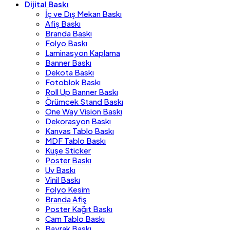
Dijital Baskı
İç ve Dış Mekan Baskı
Afiş Baskı
Branda Baskı
Folyo Baskı
Laminasyon Kaplama
Banner Baskı
Dekota Baskı
Fotoblok Baskı
Roll Up Banner Baskı
Örümcek Stand Baskı
One Way Vision Baskı
Dekorasyon Baskı
Kanvas Tablo Baskı
MDF Tablo Baskı
Kuşe Sticker
Poster Baskı
Uv Baskı
Vinil Baskı
Folyo Kesim
Branda Afiş
Poster Kağıt Baskı
Cam Tablo Baskı
Bayrak Baskı