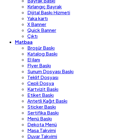
Bayrak Baskı
Kırlangıç Bayrak
Dijital Baskı Hizmeti
Yaka kartı
X Banner
Quick Banner
Çıktı
Matbaa
Broşür Baskı
Katalog Baskı
El ilanı
Flyer Baskı
Sunum Dosyası Baskı
Teklif Dosyası
Cepli Dosya
Kartvizit Baskı
Etiket Baskı
Antetli Kağıt Baskı
Sticker Baskı
Sertifika Baskı
Menü Baskı
Dekota Menü
Masa Takvimi
Duvar Takvimi