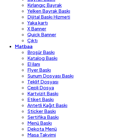
Kırlangıç Bayrak
Yelken Bayrak Baskı
Dijital Baskı Hizmeti
Yaka kartı
X Banner
Quick Banner
Çıktı
Matbaa
Broşür Baskı
Katalog Baskı
El ilanı
Flyer Baskı
Sunum Dosyası Baskı
Teklif Dosyası
Cepli Dosya
Kartvizit Baskı
Etiket Baskı
Antetli Kağıt Baskı
Sticker Baskı
Sertifika Baskı
Menü Baskı
Dekota Menü
Masa Takvimi