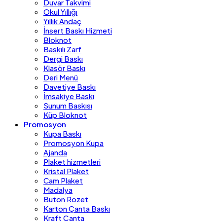
Duvar Takvimi
Okul Yıllığı
Yıllık Andaç
İnsert Baskı Hizmeti
Bloknot
Baskılı Zarf
Dergi Baskı
Klasör Baskı
Deri Menü
Davetiye Baskı
İmsakiye Baskı
Sunum Baskısı
Küp Bloknot
Promosyon
Kupa Baskı
Promosyon Kupa
Ajanda
Plaket hizmetleri
Kristal Plaket
Cam Plaket
Madalya
Buton Rozet
Karton Çanta Baskı
Kraft Çanta