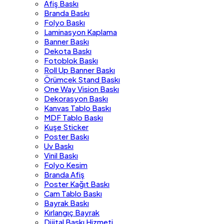
Afiş Baskı
Branda Baskı
Folyo Baskı
Laminasyon Kaplama
Banner Baskı
Dekota Baskı
Fotoblok Baskı
Roll Up Banner Baskı
Örümcek Stand Baskı
One Way Vision Baskı
Dekorasyon Baskı
Kanvas Tablo Baskı
MDF Tablo Baskı
Kuşe Sticker
Poster Baskı
Uv Baskı
Vinil Baskı
Folyo Kesim
Branda Afiş
Poster Kağıt Baskı
Cam Tablo Baskı
Bayrak Baskı
Kırlangıç Bayrak
Dijital Baskı Hizmeti