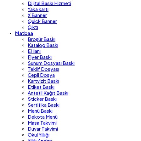
Dijital Baskı Hizmeti
Yaka kartı
X Banner
Quick Banner
Çıktı
Matbaa
Broşür Baskı
Katalog Baskı
El ilanı
Flyer Baskı
Sunum Dosyası Baskı
Teklif Dosyası
Cepli Dosya
Kartvizit Baskı
Etiket Baskı
Antetli Kağıt Baskı
Sticker Baskı
Sertifika Baskı
Menü Baskı
Dekota Menü
Masa Takvimi
Duvar Takvimi
Okul Yıllığı
Yıllık Andaç