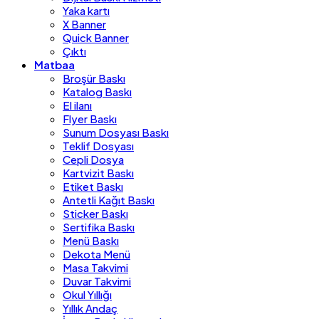
Yaka kartı
X Banner
Quick Banner
Çıktı
Matbaa
Broşür Baskı
Katalog Baskı
El ilanı
Flyer Baskı
Sunum Dosyası Baskı
Teklif Dosyası
Cepli Dosya
Kartvizit Baskı
Etiket Baskı
Antetli Kağıt Baskı
Sticker Baskı
Sertifika Baskı
Menü Baskı
Dekota Menü
Masa Takvimi
Duvar Takvimi
Okul Yıllığı
Yıllık Andaç