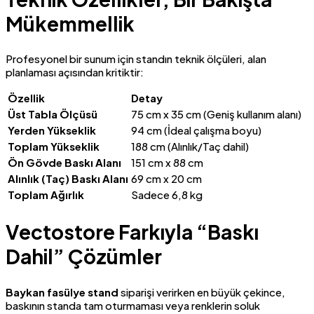
Mükemmellik
Profesyonel bir sunum için standın teknik ölçüleri, alan
planlaması açısından kritiktir:
Özellik
Detay
Üst Tabla Ölçüsü
75 cm x 35 cm (Geniş kullanım alanı)
Yerden Yükseklik
94 cm (İdeal çalışma boyu)
Toplam Yükseklik
188 cm (Alınlık/Taç dahil)
Ön Gövde Baskı Alanı
151 cm x 88 cm
Alınlık (Taç) Baskı Alanı
69 cm x 20 cm
Toplam Ağırlık
Sadece 6,8 kg
Vectostore Farkıyla “Baskı
Dahil” Çözümler
Baykan fasülye stand
siparişi verirken en büyük çekince,
baskının standa tam oturmaması veya renklerin soluk