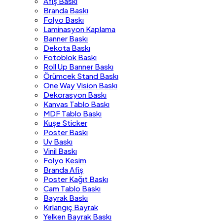
Afiş Baskı
Branda Baskı
Folyo Baskı
Laminasyon Kaplama
Banner Baskı
Dekota Baskı
Fotoblok Baskı
Roll Up Banner Baskı
Örümcek Stand Baskı
One Way Vision Baskı
Dekorasyon Baskı
Kanvas Tablo Baskı
MDF Tablo Baskı
Kuşe Sticker
Poster Baskı
Uv Baskı
Vinil Baskı
Folyo Kesim
Branda Afiş
Poster Kağıt Baskı
Cam Tablo Baskı
Bayrak Baskı
Kırlangıç Bayrak
Yelken Bayrak Baskı