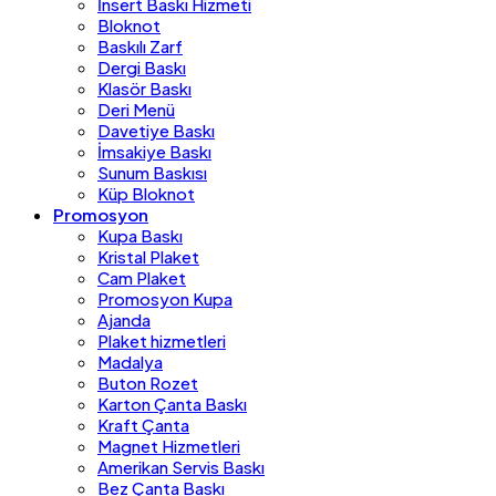
İnsert Baskı Hizmeti
Bloknot
Baskılı Zarf
Dergi Baskı
Klasör Baskı
Deri Menü
Davetiye Baskı
İmsakiye Baskı
Sunum Baskısı
Küp Bloknot
Promosyon
Kupa Baskı
Kristal Plaket
Cam Plaket
Promosyon Kupa
Ajanda
Plaket hizmetleri
Madalya
Buton Rozet
Karton Çanta Baskı
Kraft Çanta
Magnet Hizmetleri
Amerikan Servis Baskı
Bez Çanta Baskı