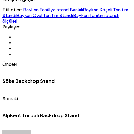
Etiketler:
Baykan Fasülye stand Baskılı
Baykan Köşeli Tanıtım
Standı
Baykan Oval Tanıtım Standı
Baykan Tanıtım standı
ölçüleri
Paylaşın:
Önceki
Söke Backdrop Stand
Sonraki
Alpkent Torbalı Backdrop Stand