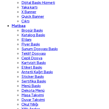
Dijital Baskı Hizmeti
Yaka kartı
X Banner
Quick Banner
Çıktı
Matbaa
Broşür Baskı
Katalog Baskı
El ilanı
Flyer Baskı
Sunum Dosyası Baskı
Teklif Dosyası
Cepli Dosya
Kartvizit Baskı
Etiket Baskı
Antetli Kağıt Baskı
Sticker Baskı
Sertifika Baskı
Menü Baskı
Dekota Menü
Masa Takvimi
Duvar Takvimi
Okul Yıllığı
Yıllık Andaç