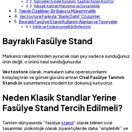
Saniyeler İçinde Kurulum, Saatler Süren Konfor
Yüksek Kaliteli Malzeme ve Dayanıklılık
Teknik Özellikler, Bir Bakışta Mükemmellik
Vectostore Farkıyla “Baskı Dahil” Çözümler
Bayraklı Fasülye Stand Kullanım Alanları ve Tavsiyeler
Şıklık ve Fonksiyonelliği Birleştirin
Bayraklı Fasülye Stand
Markanızı rakiplerinizden ayıracak olan şey sadece sunduğunuz
ürün değil, o ürünü nasıl sunduğunuzdur.
Vectostore
olarak, markaların saha operasyonlarını
kolaylaştıran ve görsel gücünü artıran
Oval Fasülye Tanıtım
Standı
ile sunumlarınıza modern bir dokunuş katıyoruz.
Neden Klasik Standlar Yerine
Fasülye Stand Tercih Edilmeli?
Tanıtım dünyasında “fasülye
stand
” olarak bilinen oval
tasarımlar, psikolojik olarak ziyaretçilerde daha “erişilebilir” ve