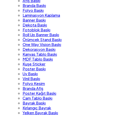
Afiş Baskı
Branda Baskı
Folyo Baskı
Laminasyon Kaplama
Banner Baskı
Dekota Baskı
Fotoblok Baskı
Roll Up Banner Baskı
Örümcek Stand Baskı
One Way Vision Baskı
Dekorasyon Baskı
Kanvas Tablo Baskı
MDF Tablo Baskı
Kuşe Sticker
Poster Baskı
Uv Baskı
Vinil Baskı
Folyo Kesim
Branda Afiş
Poster Kağıt Baskı
Cam Tablo Baskı
Bayrak Baskı
Kırlangıç Bayrak
Yelken Bayrak Baskı