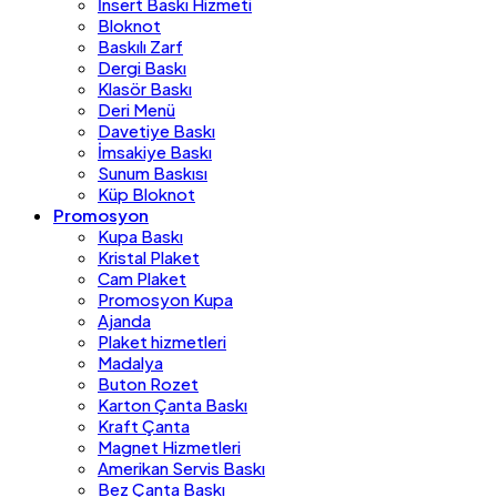
İnsert Baskı Hizmeti
Bloknot
Baskılı Zarf
Dergi Baskı
Klasör Baskı
Deri Menü
Davetiye Baskı
İmsakiye Baskı
Sunum Baskısı
Küp Bloknot
Promosyon
Kupa Baskı
Kristal Plaket
Cam Plaket
Promosyon Kupa
Ajanda
Plaket hizmetleri
Madalya
Buton Rozet
Karton Çanta Baskı
Kraft Çanta
Magnet Hizmetleri
Amerikan Servis Baskı
Bez Çanta Baskı