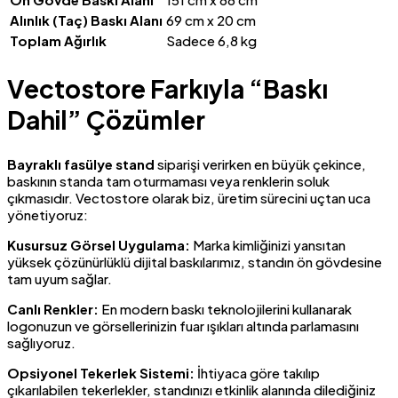
Alınlık (Taç) Baskı Alanı
69 cm x 20 cm
Toplam Ağırlık
Sadece 6,8 kg
Vectostore Farkıyla “Baskı
Dahil” Çözümler
Bayraklı fasülye stand
siparişi verirken en büyük çekince,
baskının standa tam oturmaması veya renklerin soluk
çıkmasıdır. Vectostore olarak biz, üretim sürecini uçtan uca
yönetiyoruz:
Kusursuz Görsel Uygulama:
Marka kimliğinizi yansıtan
yüksek çözünürlüklü dijital baskılarımız, standın ön gövdesine
tam uyum sağlar.
Canlı Renkler:
En modern baskı teknolojilerini kullanarak
logonuzun ve görsellerinizin fuar ışıkları altında parlamasını
sağlıyoruz.
Opsiyonel Tekerlek Sistemi:
İhtiyaca göre takılıp
çıkarılabilen tekerlekler, standınızı etkinlik alanında dilediğiniz