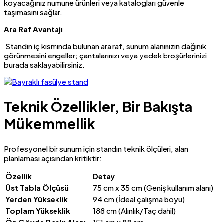
koyacağınız numune ürünleri veya katalogları güvenle
taşımasını sağlar.
Ara Raf Avantajı
Standın iç kısmında bulunan ara raf, sunum alanınızın dağınık
görünmesini engeller; çantalarınızı veya yedek broşürlerinizi
burada saklayabilirsiniz.
Teknik Özellikler, Bir Bakışta
Mükemmellik
Profesyonel bir sunum için standın teknik ölçüleri, alan
planlaması açısından kritiktir:
Özellik
Detay
Üst Tabla Ölçüsü
75 cm x 35 cm (Geniş kullanım alanı)
Yerden Yükseklik
94 cm (İdeal çalışma boyu)
Toplam Yükseklik
188 cm (Alınlık/Taç dahil)
Ön Gövde Baskı Alanı
151 cm x 88 cm