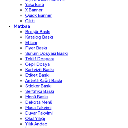
Yaka kartı
X Banner
Quick Banner
Çıktı
Matbaa
Broşür Baskı
Katalog Baskı
El ilanı
Flyer Baskı
Sunum Dosyası Baskı
Teklif Dosyası
Cepli Dosya
Kartvizit Baskı
Etiket Baskı
Antetli Kağıt Baskı
Sticker Baskı
Sertifika Baskı
Menü Baskı
Dekota Menü
Masa Takvimi
Duvar Takvimi
Okul Yıllığı
Yıllık Andaç