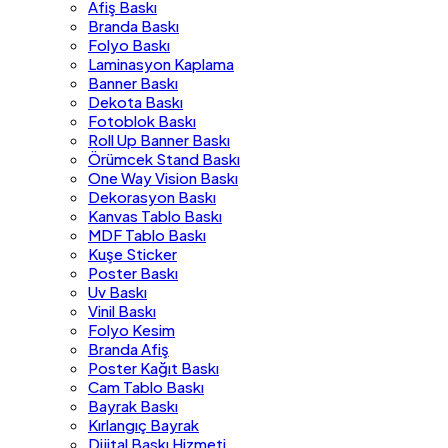
Afiş Baskı
Branda Baskı
Folyo Baskı
Laminasyon Kaplama
Banner Baskı
Dekota Baskı
Fotoblok Baskı
Roll Up Banner Baskı
Örümcek Stand Baskı
One Way Vision Baskı
Dekorasyon Baskı
Kanvas Tablo Baskı
MDF Tablo Baskı
Kuşe Sticker
Poster Baskı
Uv Baskı
Vinil Baskı
Folyo Kesim
Branda Afiş
Poster Kağıt Baskı
Cam Tablo Baskı
Bayrak Baskı
Kırlangıç Bayrak
Dijital Baskı Hizmeti