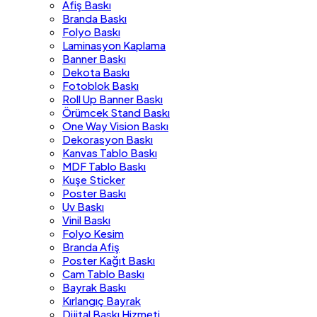
Afiş Baskı
Branda Baskı
Folyo Baskı
Laminasyon Kaplama
Banner Baskı
Dekota Baskı
Fotoblok Baskı
Roll Up Banner Baskı
Örümcek Stand Baskı
One Way Vision Baskı
Dekorasyon Baskı
Kanvas Tablo Baskı
MDF Tablo Baskı
Kuşe Sticker
Poster Baskı
Uv Baskı
Vinil Baskı
Folyo Kesim
Branda Afiş
Poster Kağıt Baskı
Cam Tablo Baskı
Bayrak Baskı
Kırlangıç Bayrak
Dijital Baskı Hizmeti