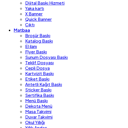
Dijital Baskı Hizmeti
Yaka kartı
X Banner
Quick Banner
Çıktı
Matbaa
Broşür Baskı
Katalog Baskı
El ilanı
Flyer Baskı
Sunum Dosyası Baskı
Teklif Dosyası
Cepli Dosya
Kartvizit Baskı
Etiket Baskı
Antetli Kağıt Baskı
Sticker Baskı
Sertifika Baskı
Menü Baskı
Dekota Menü
Masa Takvimi
Duvar Takvimi
Okul Yıllığı
Yıllık Andaç