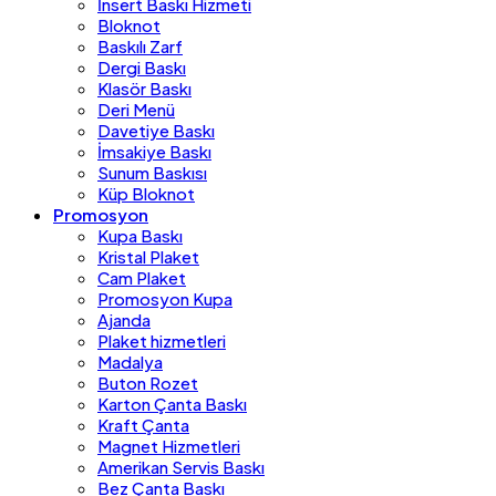
İnsert Baskı Hizmeti
Bloknot
Baskılı Zarf
Dergi Baskı
Klasör Baskı
Deri Menü
Davetiye Baskı
İmsakiye Baskı
Sunum Baskısı
Küp Bloknot
Promosyon
Kupa Baskı
Kristal Plaket
Cam Plaket
Promosyon Kupa
Ajanda
Plaket hizmetleri
Madalya
Buton Rozet
Karton Çanta Baskı
Kraft Çanta
Magnet Hizmetleri
Amerikan Servis Baskı
Bez Çanta Baskı