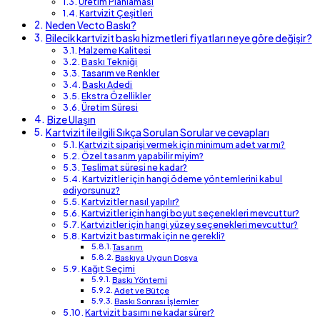
Üretim Planlaması
Kartvizit Çeşitleri
Neden Vecto Baskı?
Bilecik kartvizit baskı hizmetleri fiyatları neye göre değişir?
Malzeme Kalitesi
Baskı Tekniği
Tasarım ve Renkler
Baskı Adedi
Ekstra Özellikler
Üretim Süresi
Bize Ulaşın
Kartvizit ile ilgili Sıkça Sorulan Sorular ve cevapları
Kartvizit siparişi vermek için minimum adet var mı?
Özel tasarım yapabilir miyim?
Teslimat süresi ne kadar?
Kartvizitler için hangi ödeme yöntemlerini kabul
ediyorsunuz?
Kartvizitler nasıl yapılır?
Kartvizitler için hangi boyut seçenekleri mevcuttur?
Kartvizitler için hangi yüzey seçenekleri mevcuttur?
Kartvizit bastırmak için ne gerekli?
Tasarım
Baskıya Uygun Dosya
Kağıt Seçimi
Baskı Yöntemi
Adet ve Bütçe
Baskı Sonrası İşlemler
Kartvizit basımı ne kadar sürer?