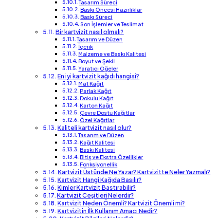
Tasarım Süreci
Baskı Öncesi Hazırlıklar
Baskı Süreci
Son İşlemler ve Teslimat
Bir kartvizit nasıl olmalı?
Tasarım ve Düzen
İçerik
Malzeme ve Baskı Kalitesi
Boyut ve Şekil
Yaratıcı Öğeler
En iyi kartvizit kağıdı hangisi?
Mat Kağıt
Parlak Kağıt
Dokulu Kağıt
Karton Kağıt
Çevre Dostu Kağıtlar
Özel Kağıtlar
Kaliteli kartvizit nasıl olur?
Tasarım ve Düzen
Kağıt Kalitesi
Baskı Kalitesi
Bitiş ve Ekstra Özellikler
Fonksiyonellik
Kartvizit Üstünde Ne Yazar? Kartvizitte Neler Yazmalı?
Kartvizit Hangi Kağıda Basılır?
Kimler Kartvizit Bastırabilir?
Kartvizit Çeşitleri Nelerdir?
Kartvizit Neden Önemli? Kartvizit Önemli mi?
Kartvizitin İlk Kullanım Amacı Nedir?