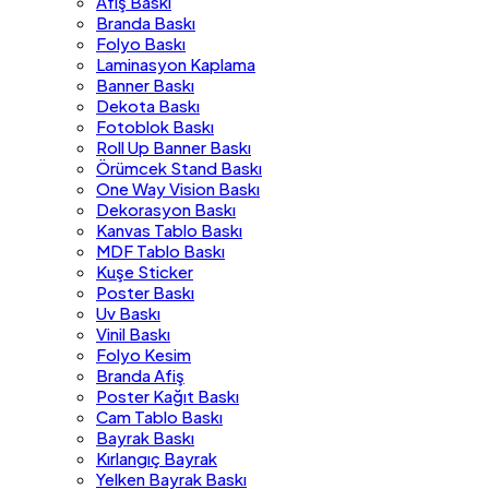
Afiş Baskı
Branda Baskı
Folyo Baskı
Laminasyon Kaplama
Banner Baskı
Dekota Baskı
Fotoblok Baskı
Roll Up Banner Baskı
Örümcek Stand Baskı
One Way Vision Baskı
Dekorasyon Baskı
Kanvas Tablo Baskı
MDF Tablo Baskı
Kuşe Sticker
Poster Baskı
Uv Baskı
Vinil Baskı
Folyo Kesim
Branda Afiş
Poster Kağıt Baskı
Cam Tablo Baskı
Bayrak Baskı
Kırlangıç Bayrak
Yelken Bayrak Baskı