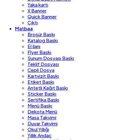
Yaka kartı
X Banner
Quick Banner
Çıktı
Matbaa
Broşür Baskı
Katalog Baskı
El ilanı
Flyer Baskı
Sunum Dosyası Baskı
Teklif Dosyası
Cepli Dosya
Kartvizit Baskı
Etiket Baskı
Antetli Kağıt Baskı
Sticker Baskı
Sertifika Baskı
Menü Baskı
Dekota Menü
Masa Takvimi
Duvar Takvimi
Okul Yıllığı
Yıllık Andaç