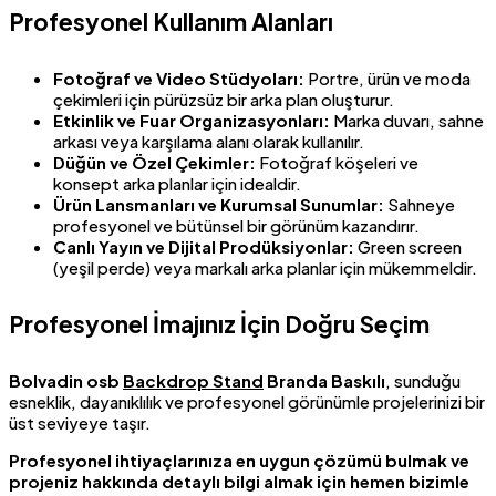
Profesyonel Kullanım Alanları
Fotoğraf ve Video Stüdyoları:
Portre, ürün ve moda
çekimleri için pürüzsüz bir arka plan oluşturur.
Etkinlik ve Fuar Organizasyonları:
Marka duvarı, sahne
arkası veya karşılama alanı olarak kullanılır.
Düğün ve Özel Çekimler:
Fotoğraf köşeleri ve
konsept arka planlar için idealdir.
Ürün Lansmanları ve Kurumsal Sunumlar:
Sahneye
profesyonel ve bütünsel bir görünüm kazandırır.
Canlı Yayın ve Dijital Prodüksiyonlar:
Green screen
(yeşil perde) veya markalı arka planlar için mükemmeldir.
Profesyonel İmajınız İçin Doğru Seçim
Bolvadin osb
Backdrop Stand
Branda Baskılı
, sunduğu
esneklik, dayanıklılık ve profesyonel görünümle projelerinizi bir
üst seviyeye taşır.
Profesyonel ihtiyaçlarınıza en uygun çözümü bulmak ve
projeniz hakkında detaylı bilgi almak için hemen bizimle