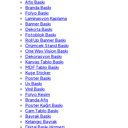
Afiş Baskı
Branda Baskı
Folyo Baskı
Laminasyon Kaplama
Banner Baskı
Dekota Baskı
Fotoblok Baskı
Roll Up Banner Baskı
Örümcek Stand Baskı
One Way Vision Baskı
Dekorasyon Baskı
Kanvas Tablo Baskı
MDF Tablo Baskı
Kuşe Sticker
Poster Baskı
Uv Baskı
Vinil Baskı
Folyo Kesim
Branda Afiş
Poster Kağıt Baskı
Cam Tablo Baskı
Bayrak Baskı
Kırlangıç Bayrak
Dijital Baskı Hizmeti