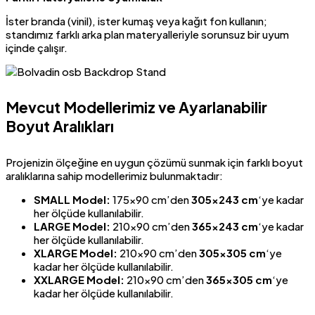
İster branda (vinil), ister kumaş veya kağıt fon kullanın;
standımız farklı arka plan materyalleriyle sorunsuz bir uyum
içinde çalışır.
Mevcut Modellerimiz ve Ayarlanabilir
Boyut Aralıkları
Projenizin ölçeğine en uygun çözümü sunmak için farklı boyut
aralıklarına sahip modellerimiz bulunmaktadır:
SMALL Model:
175×90 cm’den
305×243 cm
‘ye kadar
her ölçüde kullanılabilir.
LARGE Model:
210×90 cm’den
365×243 cm
‘ye kadar
her ölçüde kullanılabilir.
XLARGE Model:
210×90 cm’den
305×305 cm
‘ye
kadar her ölçüde kullanılabilir.
XXLARGE Model:
210×90 cm’den
365×305 cm
‘ye
kadar her ölçüde kullanılabilir.