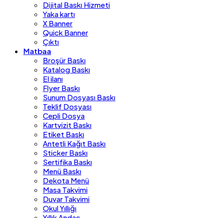
Dijital Baskı Hizmeti
Yaka kartı
X Banner
Quick Banner
Çıktı
Matbaa
Broşür Baskı
Katalog Baskı
El ilanı
Flyer Baskı
Sunum Dosyası Baskı
Teklif Dosyası
Cepli Dosya
Kartvizit Baskı
Etiket Baskı
Antetli Kağıt Baskı
Sticker Baskı
Sertifika Baskı
Menü Baskı
Dekota Menü
Masa Takvimi
Duvar Takvimi
Okul Yıllığı
Yıllık Andaç