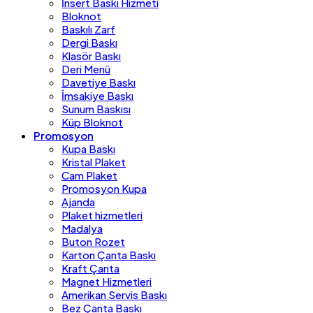
İnsert Baskı Hizmeti
Bloknot
Baskılı Zarf
Dergi Baskı
Klasör Baskı
Deri Menü
Davetiye Baskı
İmsakiye Baskı
Sunum Baskısı
Küp Bloknot
Promosyon
Kupa Baskı
Kristal Plaket
Cam Plaket
Promosyon Kupa
Ajanda
Plaket hizmetleri
Madalya
Buton Rozet
Karton Çanta Baskı
Kraft Çanta
Magnet Hizmetleri
Amerikan Servis Baskı
Bez Çanta Baskı