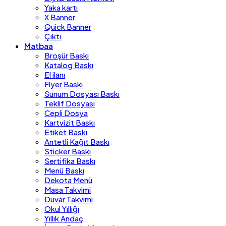
Yaka kartı
X Banner
Quick Banner
Çıktı
Matbaa
Broşür Baskı
Katalog Baskı
El ilanı
Flyer Baskı
Sunum Dosyası Baskı
Teklif Dosyası
Cepli Dosya
Kartvizit Baskı
Etiket Baskı
Antetli Kağıt Baskı
Sticker Baskı
Sertifika Baskı
Menü Baskı
Dekota Menü
Masa Takvimi
Duvar Takvimi
Okul Yıllığı
Yıllık Andaç