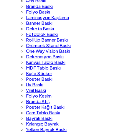
Afiş Baskı
Branda Baskı
Folyo Baskı
Laminasyon Kaplama
Banner Baskı
Dekota Baskı
Fotoblok Baskı
Roll Up Banner Baskı
Örümcek Stand Baskı
One Way Vision Baskı
Dekorasyon Baskı
Kanvas Tablo Baskı
MDF Tablo Baskı
Kuşe Sticker
Poster Baskı
Uv Baskı
Vinil Baskı
Folyo Kesim
Branda Afiş
Poster Kağıt Baskı
Cam Tablo Baskı
Bayrak Baskı
Kırlangıç Bayrak
Yelken Bayrak Baskı