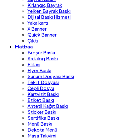
Kırlangıç Bayrak
Yelken Bayrak Baskı
Dijital Baskı Hizmeti
Yaka kartı
X Banner
Quick Banner
Çıktı
Matbaa
Broşür Baskı
Katalog Baskı
El ilanı
Flyer Baskı
Sunum Dosyası Baskı
Teklif Dosyası
Cepli Dosya
Kartvizit Baskı
Etiket Baskı
Antetli Kağıt Baskı
Sticker Baskı
Sertifika Baskı
Menü Baskı
Dekota Menü
Masa Takvimi