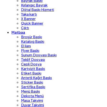
Bayrak Baskı
Kırlangıç Bayrak
Dijital Baskı Hizmeti
Yaka kartı
X Banner
Quick Banner
Çıktı
Matbaa
Broşür Baskı
Katalog Baskı
El ilanı
Flyer Baskı
Sunum Dosyası Baskı
Teklif Dosyası
Cepli Dosya
Kartvizit Baskı
Etiket Baskı
Antetli Kağıt Baskı
Sticker Baskı
Sertifika Baskı
Menü Baskı
Dekota Menü
Masa Takvimi
Duvar Takvimi