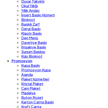
Duvar Takvimi
Okul Yıllığı
Yıllık Andaç
İnsert Baskı Hizmeti
Bloknot
Baskılı Zarf
Dergi Baskı
Klasör Baskı
Deri Menü
Davetiye Baskı
İmsakiye Baskı
Sunum Baskısı
Küp Bloknot
Promosyon
Kupa Baskı
Promosyon Kupa
Ajanda
Plaket hizmetleri
Kristal Plaket
Cam Plaket
Madalya
Buton Rozet
Karton Çanta Baskı
Kraft Çanta