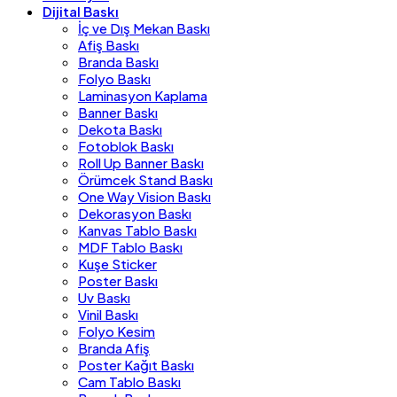
Dijital Baskı
İç ve Dış Mekan Baskı
Afiş Baskı
Branda Baskı
Folyo Baskı
Laminasyon Kaplama
Banner Baskı
Dekota Baskı
Fotoblok Baskı
Roll Up Banner Baskı
Örümcek Stand Baskı
One Way Vision Baskı
Dekorasyon Baskı
Kanvas Tablo Baskı
MDF Tablo Baskı
Kuşe Sticker
Poster Baskı
Uv Baskı
Vinil Baskı
Folyo Kesim
Branda Afiş
Poster Kağıt Baskı
Cam Tablo Baskı