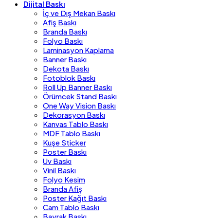
Dijital Baskı
İç ve Dış Mekan Baskı
Afiş Baskı
Branda Baskı
Folyo Baskı
Laminasyon Kaplama
Banner Baskı
Dekota Baskı
Fotoblok Baskı
Roll Up Banner Baskı
Örümcek Stand Baskı
One Way Vision Baskı
Dekorasyon Baskı
Kanvas Tablo Baskı
MDF Tablo Baskı
Kuşe Sticker
Poster Baskı
Uv Baskı
Vinil Baskı
Folyo Kesim
Branda Afiş
Poster Kağıt Baskı
Cam Tablo Baskı
Bayrak Baskı