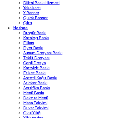
Dijital Baskı Hizmeti
Yaka kartı
X Banner
Quick Banner
Çıktı
Matbaa
Broşür Baskı
Katalog Baskı
El ilanı
Flyer Baskı
Sunum Dosyası Baskı
Teklif Dosyası
Cepli Dosya
Kartvizit Baskı
Etiket Baskı
Antetli Kağıt Baskı
Sticker Baskı
Sertifika Baskı
Menü Baskı
Dekota Menü
Masa Takvimi
Duvar Takvimi
Okul Yıllığı
Yıllık Andaç