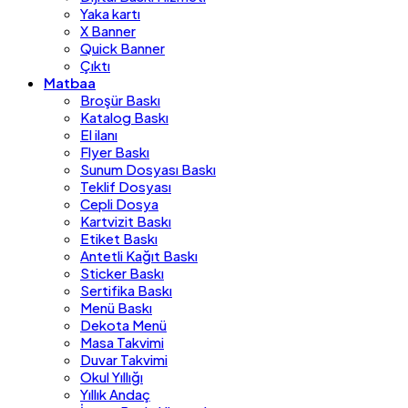
Yaka kartı
X Banner
Quick Banner
Çıktı
Matbaa
Broşür Baskı
Katalog Baskı
El ilanı
Flyer Baskı
Sunum Dosyası Baskı
Teklif Dosyası
Cepli Dosya
Kartvizit Baskı
Etiket Baskı
Antetli Kağıt Baskı
Sticker Baskı
Sertifika Baskı
Menü Baskı
Dekota Menü
Masa Takvimi
Duvar Takvimi
Okul Yıllığı
Yıllık Andaç