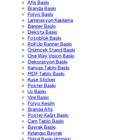
Afiş Baskı
Branda Baskı
Folyo Baskı
Laminasyon Kaplama
Banner Baskı
Dekota Baskı
Fotoblok Baskı
Roll Up Banner Baskı
Örümcek Stand Baskı
One Way Vision Baskı
Dekorasyon Baskı
Kanvas Tablo Baskı
MDF Tablo Baskı
Kuşe Sticker
Poster Baskı
Uv Baskı
Vinil Baskı
Folyo Kesim
Branda Afiş
Poster Kağıt Baskı
Cam Tablo Baskı
Bayrak Baskı
Kırlangıç Bayrak
Dijital Baskı Hizmeti