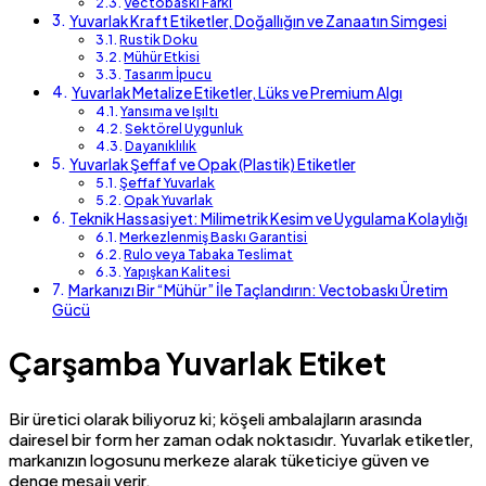
Vectobaskı Farkı
Yuvarlak Kraft Etiketler, Doğallığın ve Zanaatın Simgesi
Rustik Doku
Mühür Etkisi
Tasarım İpucu
Yuvarlak Metalize Etiketler, Lüks ve Premium Algı
Yansıma ve Işıltı
Sektörel Uygunluk
Dayanıklılık
Yuvarlak Şeffaf ve Opak (Plastik) Etiketler
Şeffaf Yuvarlak
Opak Yuvarlak
Teknik Hassasiyet: Milimetrik Kesim ve Uygulama Kolaylığı
Merkezlenmiş Baskı Garantisi
Rulo veya Tabaka Teslimat
Yapışkan Kalitesi
Markanızı Bir “Mühür” İle Taçlandırın: Vectobaskı Üretim
Gücü
Çarşamba Yuvarlak Etiket
Bir üretici olarak biliyoruz ki; köşeli ambalajların arasında
dairesel bir form her zaman odak noktasıdır. Yuvarlak etiketler,
markanızın logosunu merkeze alarak tüketiciye güven ve
denge mesajı verir.