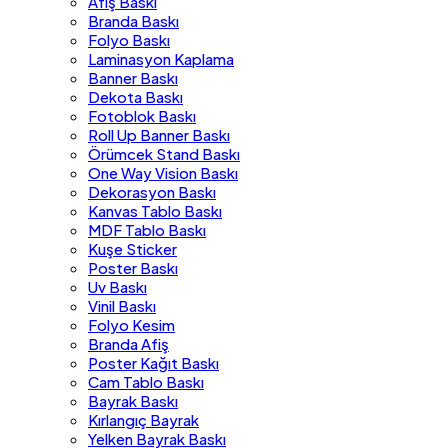
Afiş Baskı
Branda Baskı
Folyo Baskı
Laminasyon Kaplama
Banner Baskı
Dekota Baskı
Fotoblok Baskı
Roll Up Banner Baskı
Örümcek Stand Baskı
One Way Vision Baskı
Dekorasyon Baskı
Kanvas Tablo Baskı
MDF Tablo Baskı
Kuşe Sticker
Poster Baskı
Uv Baskı
Vinil Baskı
Folyo Kesim
Branda Afiş
Poster Kağıt Baskı
Cam Tablo Baskı
Bayrak Baskı
Kırlangıç Bayrak
Yelken Bayrak Baskı