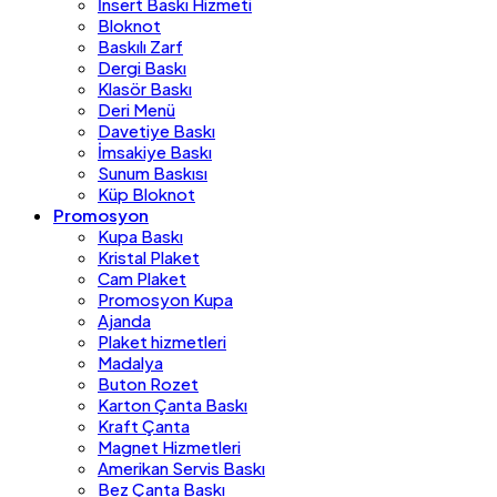
İnsert Baskı Hizmeti
Bloknot
Baskılı Zarf
Dergi Baskı
Klasör Baskı
Deri Menü
Davetiye Baskı
İmsakiye Baskı
Sunum Baskısı
Küp Bloknot
Promosyon
Kupa Baskı
Kristal Plaket
Cam Plaket
Promosyon Kupa
Ajanda
Plaket hizmetleri
Madalya
Buton Rozet
Karton Çanta Baskı
Kraft Çanta
Magnet Hizmetleri
Amerikan Servis Baskı
Bez Çanta Baskı