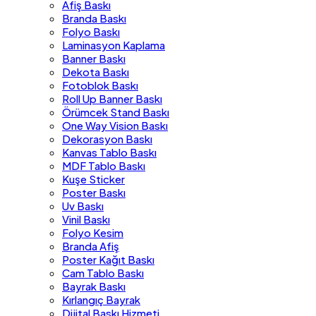
Afiş Baskı
Branda Baskı
Folyo Baskı
Laminasyon Kaplama
Banner Baskı
Dekota Baskı
Fotoblok Baskı
Roll Up Banner Baskı
Örümcek Stand Baskı
One Way Vision Baskı
Dekorasyon Baskı
Kanvas Tablo Baskı
MDF Tablo Baskı
Kuşe Sticker
Poster Baskı
Uv Baskı
Vinil Baskı
Folyo Kesim
Branda Afiş
Poster Kağıt Baskı
Cam Tablo Baskı
Bayrak Baskı
Kırlangıç Bayrak
Dijital Baskı Hizmeti