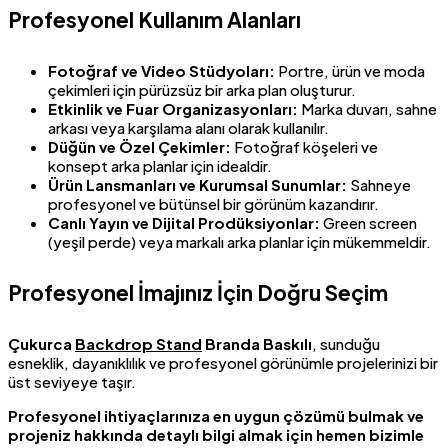
Profesyonel Kullanım Alanları
Fotoğraf ve Video Stüdyoları:
Portre, ürün ve moda
çekimleri için pürüzsüz bir arka plan oluşturur.
Etkinlik ve Fuar Organizasyonları:
Marka duvarı, sahne
arkası veya karşılama alanı olarak kullanılır.
Düğün ve Özel Çekimler:
Fotoğraf köşeleri ve
konsept arka planlar için idealdir.
Ürün Lansmanları ve Kurumsal Sunumlar:
Sahneye
profesyonel ve bütünsel bir görünüm kazandırır.
Canlı Yayın ve Dijital Prodüksiyonlar:
Green screen
(yeşil perde) veya markalı arka planlar için mükemmeldir.
Profesyonel İmajınız İçin Doğru Seçim
Çukurca
Backdrop Stand
Branda Baskılı
, sunduğu
esneklik, dayanıklılık ve profesyonel görünümle projelerinizi bir
üst seviyeye taşır.
Profesyonel ihtiyaçlarınıza en uygun çözümü bulmak ve
projeniz hakkında detaylı bilgi almak için hemen bizimle