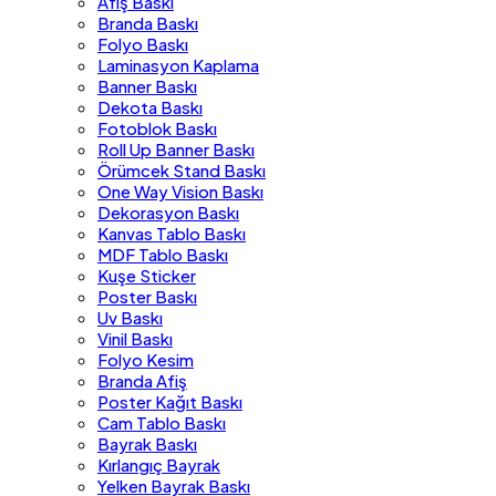
Afiş Baskı
Branda Baskı
Folyo Baskı
Laminasyon Kaplama
Banner Baskı
Dekota Baskı
Fotoblok Baskı
Roll Up Banner Baskı
Örümcek Stand Baskı
One Way Vision Baskı
Dekorasyon Baskı
Kanvas Tablo Baskı
MDF Tablo Baskı
Kuşe Sticker
Poster Baskı
Uv Baskı
Vinil Baskı
Folyo Kesim
Branda Afiş
Poster Kağıt Baskı
Cam Tablo Baskı
Bayrak Baskı
Kırlangıç Bayrak
Yelken Bayrak Baskı