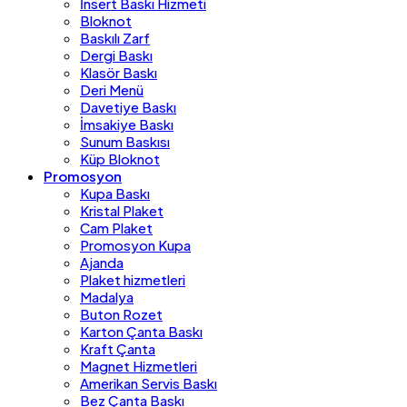
İnsert Baskı Hizmeti
Bloknot
Baskılı Zarf
Dergi Baskı
Klasör Baskı
Deri Menü
Davetiye Baskı
İmsakiye Baskı
Sunum Baskısı
Küp Bloknot
Promosyon
Kupa Baskı
Kristal Plaket
Cam Plaket
Promosyon Kupa
Ajanda
Plaket hizmetleri
Madalya
Buton Rozet
Karton Çanta Baskı
Kraft Çanta
Magnet Hizmetleri
Amerikan Servis Baskı
Bez Çanta Baskı