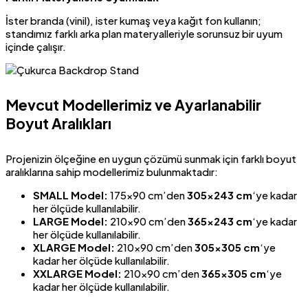
İster branda (vinil), ister kumaş veya kağıt fon kullanın;
standımız farklı arka plan materyalleriyle sorunsuz bir uyum
içinde çalışır.
Mevcut Modellerimiz ve Ayarlanabilir
Boyut Aralıkları
Projenizin ölçeğine en uygun çözümü sunmak için farklı boyut
aralıklarına sahip modellerimiz bulunmaktadır:
SMALL Model:
175×90 cm’den
305×243 cm
‘ye kadar
her ölçüde kullanılabilir.
LARGE Model:
210×90 cm’den
365×243 cm
‘ye kadar
her ölçüde kullanılabilir.
XLARGE Model:
210×90 cm’den
305×305 cm
‘ye
kadar her ölçüde kullanılabilir.
XXLARGE Model:
210×90 cm’den
365×305 cm
‘ye
kadar her ölçüde kullanılabilir.