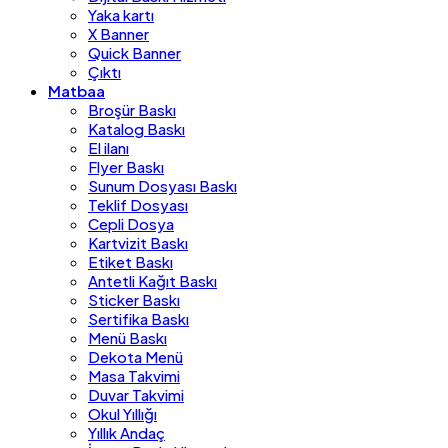
Yaka kartı
X Banner
Quick Banner
Çıktı
Matbaa
Broşür Baskı
Katalog Baskı
El ilanı
Flyer Baskı
Sunum Dosyası Baskı
Teklif Dosyası
Cepli Dosya
Kartvizit Baskı
Etiket Baskı
Antetli Kağıt Baskı
Sticker Baskı
Sertifika Baskı
Menü Baskı
Dekota Menü
Masa Takvimi
Duvar Takvimi
Okul Yıllığı
Yıllık Andaç