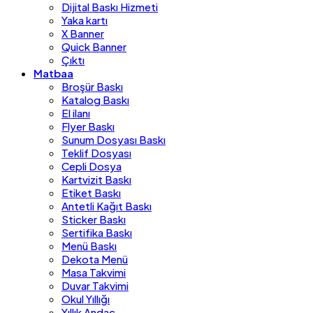
Dijital Baskı Hizmeti
Yaka kartı
X Banner
Quick Banner
Çıktı
Matbaa
Broşür Baskı
Katalog Baskı
El ilanı
Flyer Baskı
Sunum Dosyası Baskı
Teklif Dosyası
Cepli Dosya
Kartvizit Baskı
Etiket Baskı
Antetli Kağıt Baskı
Sticker Baskı
Sertifika Baskı
Menü Baskı
Dekota Menü
Masa Takvimi
Duvar Takvimi
Okul Yıllığı
Yıllık Andaç