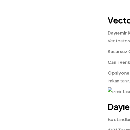
Vecto
Dayıemir 
Vectostore 
Kusursuz 
Canlı Renk
Opsiyonel
imkan tanır
Dayıe
Bu standlar
AVM Tanıtı