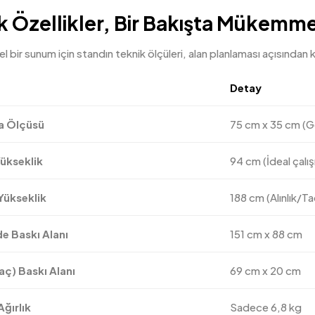
k Özellikler, Bir Bakışta Mükemme
 bir sunum için standın teknik ölçüleri, alan planlaması açısından kr
Detay
a Ölçüsü
75 cm x 35 cm (Ge
ükseklik
94 cm (İdeal çal
Yükseklik
188 cm (Alınlık/Ta
 Baskı Alanı
151 cm x 88 cm
Taç) Baskı Alanı
69 cm x 20 cm
ğırlık
Sadece 6,8 kg