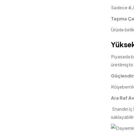
Sadece
6,
Taşıma Ça
Ürünle birl
Yüksek
Piyasada b
üretilmiştir
Güçlendiri
Köşebentler
Ara Raf Av
Standın iç 
saklayabilir