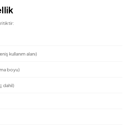
llik
itiktir:
niş kullanım alanı)
ışma boyu)
ç dahil)