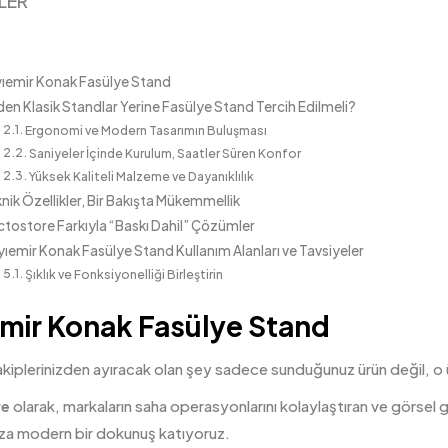
LER
ıemir Konak Fasülye Stand
en Klasik Standlar Yerine Fasülye Stand Tercih Edilmeli?
Ergonomi ve Modern Tasarımın Buluşması
Saniyeler İçinde Kurulum, Saatler Süren Konfor
Yüksek Kaliteli Malzeme ve Dayanıklılık
nik Özellikler, Bir Bakışta Mükemmellik
ctostore Farkıyla “Baskı Dahil” Çözümler
ıemir Konak Fasülye Stand Kullanım Alanları ve Tavsiyeler
Şıklık ve Fonksiyonelliği Birleştirin
mir Konak Fasülye Stand
akiplerinizden ayıracak olan şey sadece sunduğunuz ürün değil, o
re
olarak, markaların saha operasyonlarını kolaylaştıran ve görsel 
ıza modern bir dokunuş katıyoruz.