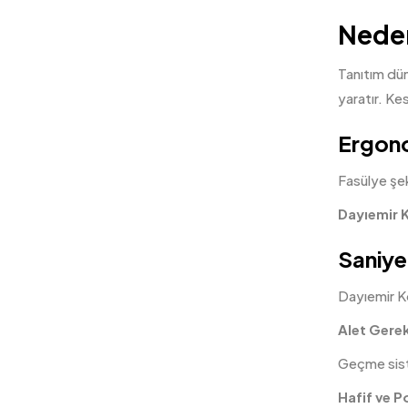
Neden
Tanıtım dü
yaratır. Ke
Ergono
Fasülye şek
Dayıemir
Saniye
Dayıemir Ko
Alet Gere
Geçme sist
Hafif ve P