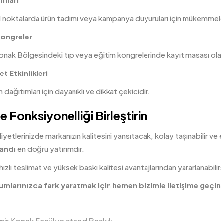
noktalarda ürün tadımı veya kampanya duyuruları için mükemmeld
Kongreler
nak Bölgesindeki tıp veya eğitim kongrelerinde kayıt masası olarak
t Etkinlikleri
ağıtımları için dayanıklı ve dikkat çekicidir.
ve Fonksiyonelliği Birleştirin
liyetlerinizde markanızın kalitesini yansıtacak, kolay taşınabilir v
tandı
en doğru yatırımdır.
ızlı teslimat ve yüksek baskı kalitesi avantajlarından yararlanabilir
umlarınızda fark yaratmak için hemen bizimle iletişime geçin
ir Konak Fasülye stand Baskılı