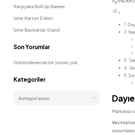
İÇİNDEKİ
Karşıyaka Roll Up Banner
İzmir Karton Etiket
Day
İzmir Backdrop Stand
Ned
Son Yorumlar
Tek
Görüntülenecek bir yorum yok.
Ve
Day
Kategoriler
Dayıe
Markanızı r
Vectosto
sunumların