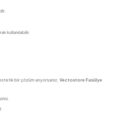
ir.
 kullanılabilir.
e estetik bir çözüm arıyorsanız,
Vectostore Fasülye
siniz.
!