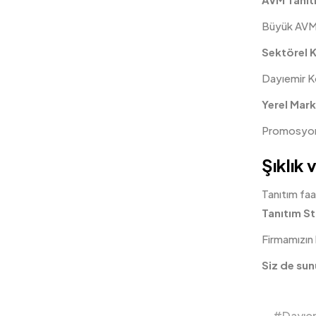
Büyük AVM 
Sektörel 
Dayıemir Ko
Yerel Marke
Promosyon d
Şıklık 
Tanıtım faa
Tanıtım S
Firmamızın h
Siz de sun
Dayıem