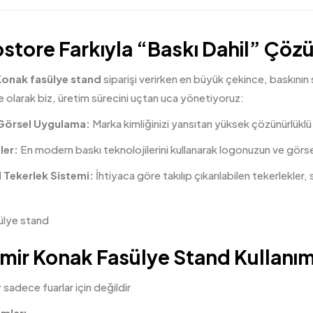
store Farkıyla “Baskı Dahil” Çöz
Konak fasülye stand
siparişi verirken en büyük çekince, baskının
olarak biz, üretim sürecini uçtan uca yönetiyoruz:
Görsel Uygulama:
Marka kimliğinizi yansıtan yüksek çözünürlüklü
ler:
En modern baskı teknolojilerini kullanarak logonuzun ve görselle
 Tekerlek Sistemi:
İhtiyaca göre takılıp çıkarılabilen tekerlekler, 
.
mir Konak Fasülye Stand Kullanım 
 sadece fuarlar için değildir
mları