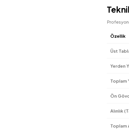
Tekni
Profesyonel
Özellik
Üst Tabl
Yerden Y
Toplam 
Ön Gövde
Alınlık (
Toplam A