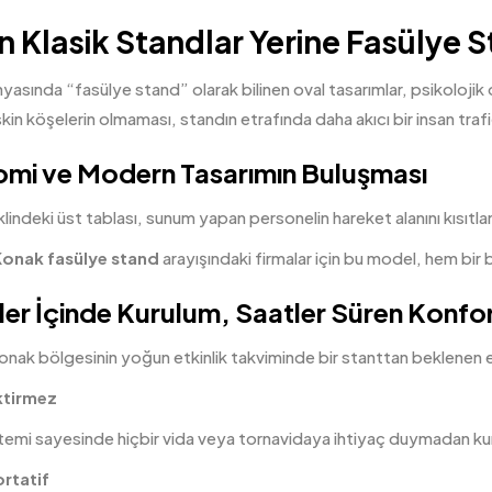
 Klasik Standlar Yerine Fasülye S
nyasında “fasülye
stand
” olarak bilinen oval tasarımlar, psikolojik 
skin köşelerin olmaması, standın etrafında daha akıcı bir insan trafi
mi ve Modern Tasarımın Buluşması
lindeki üst tablası, sunum yapan personelin hareket alanını kısıt
 Konak
fasülye stand
arayışındaki firmalar için bu model, hem bir 
ler İçinde Kurulum, Saatler Süren Konfo
nak bölgesinin yoğun etkinlik takviminde bir stanttan beklenen en 
ktirmez
emi sayesinde hiçbir vida veya tornavidaya ihtiyaç duymadan kuru
ortatif