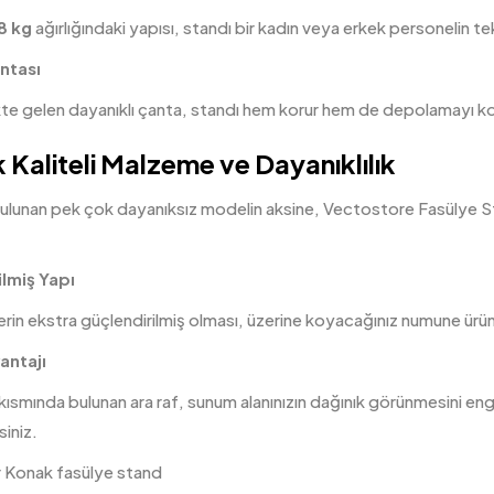
8 kg
ağırlığındaki yapısı, standı bir kadın veya erkek personelin te
ntası
ikte gelen dayanıklı çanta, standı hem korur hem de depolamayı kol
 Kaliteli Malzeme ve Dayanıklılık
ulunan pek çok dayanıksız modelin aksine, Vectostore Fasülye 
.
lmiş Yapı
in ekstra güçlendirilmiş olması, üzerine koyacağınız numune ürünl
antajı
kısmında bulunan ara raf, sunum alanınızın dağınık görünmesini enge
siniz.