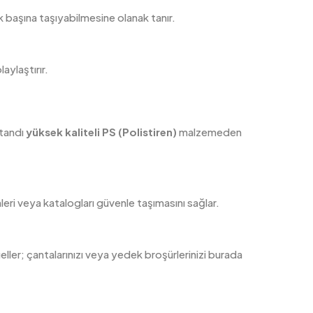
k başına taşıyabilmesine olanak tanır.
aylaştırır.
Standı
yüksek kaliteli PS (Polistiren)
malzemeden
eri veya katalogları güvenle taşımasını sağlar.
ller; çantalarınızı veya yedek broşürlerinizi burada