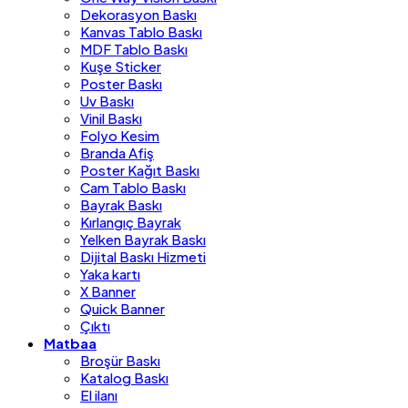
Dekorasyon Baskı
Kanvas Tablo Baskı
MDF Tablo Baskı
Kuşe Sticker
Poster Baskı
Uv Baskı
Vinil Baskı
Folyo Kesim
Branda Afiş
Poster Kağıt Baskı
Cam Tablo Baskı
Bayrak Baskı
Kırlangıç Bayrak
Yelken Bayrak Baskı
Dijital Baskı Hizmeti
Yaka kartı
X Banner
Quick Banner
Çıktı
Matbaa
Broşür Baskı
Katalog Baskı
El ilanı