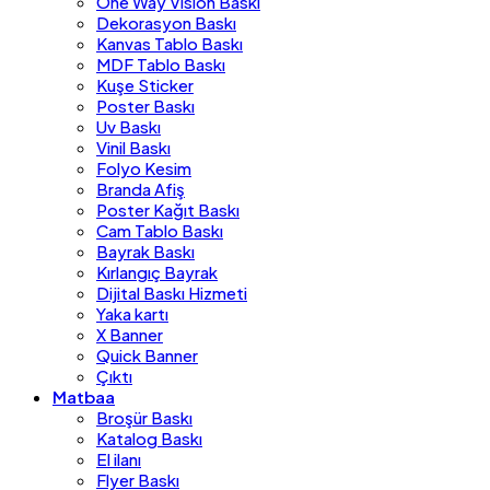
One Way Vision Baskı
Dekorasyon Baskı
Kanvas Tablo Baskı
MDF Tablo Baskı
Kuşe Sticker
Poster Baskı
Uv Baskı
Vinil Baskı
Folyo Kesim
Branda Afiş
Poster Kağıt Baskı
Cam Tablo Baskı
Bayrak Baskı
Kırlangıç Bayrak
Dijital Baskı Hizmeti
Yaka kartı
X Banner
Quick Banner
Çıktı
Matbaa
Broşür Baskı
Katalog Baskı
El ilanı
Flyer Baskı