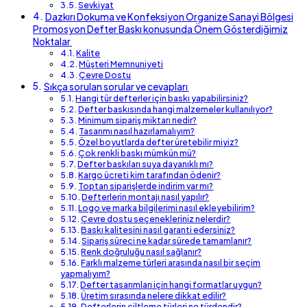
Sevkiyat
Dazkırı Dokuma ve Konfeksiyon Organize Sanayi Bölgesi
Promosyon Defter Baskı konusunda Önem Gösterdiğimiz
Noktalar
Kalite
Müşteri Memnuniyeti
Çevre Dostu
Sıkça sorulan sorular ve cevapları
Hangi tür defterler için baskı yapabilirsiniz?
Defter baskısında hangi malzemeler kullanılıyor?
Minimum sipariş miktarı nedir?
Tasarımı nasıl hazırlamalıyım?
Özel boyutlarda defter üretebilir miyiz?
Çok renkli baskı mümkün mü?
Defter baskıları suya dayanıklı mı?
Kargo ücreti kim tarafından ödenir?
Toptan siparişlerde indirim var mı?
Defterlerin montajı nasıl yapılır?
Logo ve marka bilgilerimi nasıl ekleyebilirim?
Çevre dostu seçenekleriniz nelerdir?
Baskı kalitesini nasıl garanti edersiniz?
Sipariş süreci ne kadar sürede tamamlanır?
Renk doğruluğu nasıl sağlanır?
Farklı malzeme türleri arasında nasıl bir seçim
yapmalıyım?
Defter tasarımları için hangi formatlar uygun?
Üretim sırasında nelere dikkat edilir?
Defterlerin ciltleme türleri ne türdendir?