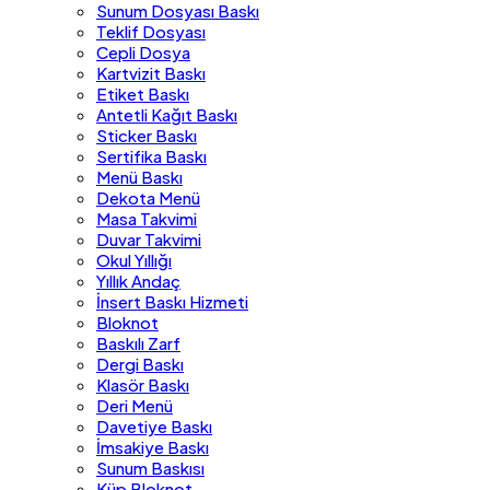
Sunum Dosyası Baskı
Teklif Dosyası
Cepli Dosya
Kartvizit Baskı
Etiket Baskı
Antetli Kağıt Baskı
Sticker Baskı
Sertifika Baskı
Menü Baskı
Dekota Menü
Masa Takvimi
Duvar Takvimi
Okul Yıllığı
Yıllık Andaç
İnsert Baskı Hizmeti
Bloknot
Baskılı Zarf
Dergi Baskı
Klasör Baskı
Deri Menü
Davetiye Baskı
İmsakiye Baskı
Sunum Baskısı
Küp Bloknot