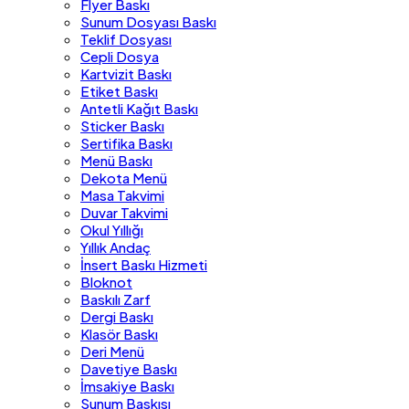
Flyer Baskı
Sunum Dosyası Baskı
Teklif Dosyası
Cepli Dosya
Kartvizit Baskı
Etiket Baskı
Antetli Kağıt Baskı
Sticker Baskı
Sertifika Baskı
Menü Baskı
Dekota Menü
Masa Takvimi
Duvar Takvimi
Okul Yıllığı
Yıllık Andaç
İnsert Baskı Hizmeti
Bloknot
Baskılı Zarf
Dergi Baskı
Klasör Baskı
Deri Menü
Davetiye Baskı
İmsakiye Baskı
Sunum Baskısı