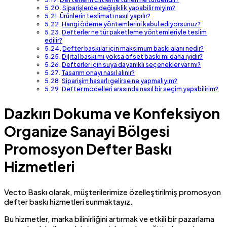
Siparişlerde değişiklik yapabilir miyim?
Ürünlerin teslimatı nasıl yapılır?
Hangi ödeme yöntemlerini kabul ediyorsunuz?
Defterler ne tür paketleme yöntemleriyle teslim
edilir?
Defter baskılar için maksimum baskı alanı nedir?
Dijital baskı mı yoksa ofset baskı mı daha iyidir?
Defterler için suya dayanıklı seçenekler var mı?
Tasarım onayı nasıl alınır?
Siparişim hasarlı gelirse ne yapmalıyım?
Defter modelleri arasında nasıl bir seçim yapabilirim?
Dazkırı Dokuma ve Konfeksiyon
Organize Sanayi Bölgesi
Promosyon Defter Baskı
Hizmetleri
Vecto Baskı olarak, müşterilerimize özelleştirilmiş promosyon
defter baskı hizmetleri sunmaktayız.
Bu hizmetler, marka bilinirliğini artırmak ve etkili bir pazarlama