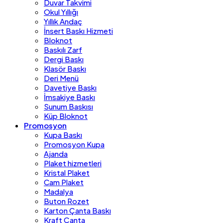
Duvar Takvimi
Okul Yıllığı
Yıllık Andaç
İnsert Baskı Hizmeti
Bloknot
Baskılı Zarf
Dergi Baskı
Klasör Baskı
Deri Menü
Davetiye Baskı
İmsakiye Baskı
Sunum Baskısı
Küp Bloknot
Promosyon
Kupa Baskı
Promosyon Kupa
Ajanda
Plaket hizmetleri
Kristal Plaket
Cam Plaket
Madalya
Buton Rozet
Karton Çanta Baskı
Kraft Çanta