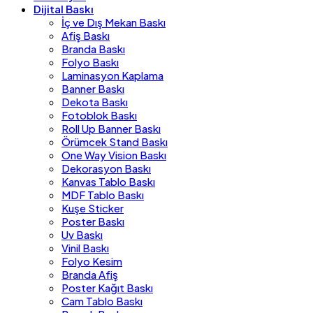
Dijital Baskı
İç ve Dış Mekan Baskı
Afiş Baskı
Branda Baskı
Folyo Baskı
Laminasyon Kaplama
Banner Baskı
Dekota Baskı
Fotoblok Baskı
Roll Up Banner Baskı
Örümcek Stand Baskı
One Way Vision Baskı
Dekorasyon Baskı
Kanvas Tablo Baskı
MDF Tablo Baskı
Kuşe Sticker
Poster Baskı
Uv Baskı
Vinil Baskı
Folyo Kesim
Branda Afiş
Poster Kağıt Baskı
Cam Tablo Baskı