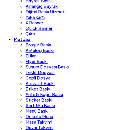
Bayrak Baskı
Kırlangıç Bayrak
Dijital Baskı Hizmeti
Yaka kartı
X Banner
Quick Banner
Çıktı
Matbaa
Broşür Baskı
Katalog Baskı
El ilanı
Flyer Baskı
Sunum Dosyası Baskı
Teklif Dosyası
Cepli Dosya
Kartvizit Baskı
Etiket Baskı
Antetli Kağıt Baskı
Sticker Baskı
Sertifika Baskı
Menü Baskı
Dekota Menü
Masa Takvimi
Duvar Takvimi