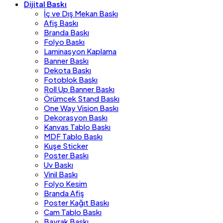
Dijital Baskı
İç ve Dış Mekan Baskı
Afiş Baskı
Branda Baskı
Folyo Baskı
Laminasyon Kaplama
Banner Baskı
Dekota Baskı
Fotoblok Baskı
Roll Up Banner Baskı
Örümcek Stand Baskı
One Way Vision Baskı
Dekorasyon Baskı
Kanvas Tablo Baskı
MDF Tablo Baskı
Kuşe Sticker
Poster Baskı
Uv Baskı
Vinil Baskı
Folyo Kesim
Branda Afiş
Poster Kağıt Baskı
Cam Tablo Baskı
Bayrak Baskı