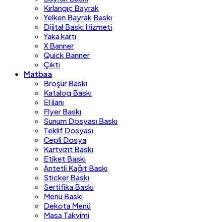
Kırlangıç Bayrak
Yelken Bayrak Baskı
Dijital Baskı Hizmeti
Yaka kartı
X Banner
Quick Banner
Çıktı
Matbaa
Broşür Baskı
Katalog Baskı
El ilanı
Flyer Baskı
Sunum Dosyası Baskı
Teklif Dosyası
Cepli Dosya
Kartvizit Baskı
Etiket Baskı
Antetli Kağıt Baskı
Sticker Baskı
Sertifika Baskı
Menü Baskı
Dekota Menü
Masa Takvimi