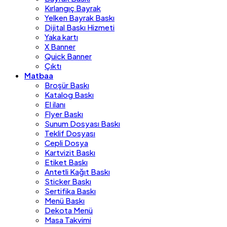
Kırlangıç Bayrak
Yelken Bayrak Baskı
Dijital Baskı Hizmeti
Yaka kartı
X Banner
Quick Banner
Çıktı
Matbaa
Broşür Baskı
Katalog Baskı
El ilanı
Flyer Baskı
Sunum Dosyası Baskı
Teklif Dosyası
Cepli Dosya
Kartvizit Baskı
Etiket Baskı
Antetli Kağıt Baskı
Sticker Baskı
Sertifika Baskı
Menü Baskı
Dekota Menü
Masa Takvimi