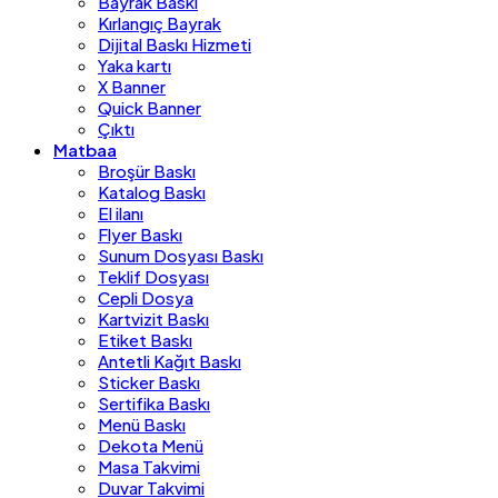
Bayrak Baskı
Kırlangıç Bayrak
Dijital Baskı Hizmeti
Yaka kartı
X Banner
Quick Banner
Çıktı
Matbaa
Broşür Baskı
Katalog Baskı
El ilanı
Flyer Baskı
Sunum Dosyası Baskı
Teklif Dosyası
Cepli Dosya
Kartvizit Baskı
Etiket Baskı
Antetli Kağıt Baskı
Sticker Baskı
Sertifika Baskı
Menü Baskı
Dekota Menü
Masa Takvimi
Duvar Takvimi