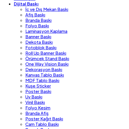
Dijital Baskı
İç ve Dış Mekan Baskı
Afiş Baskı
Branda Baskı
Folyo Baskı
Laminasyon Kaplama
Banner Baskı
Dekota Baskı
Fotoblok Baskı
Roll Up Banner Baskı
Örümcek Stand Baskı
One Way Vision Baskı
Dekorasyon Baskı
Kanvas Tablo Baskı
MDF Tablo Baskı
Kuşe Sticker
Poster Baskı
Uv Baskı
Vinil Baskı
Folyo Kesim
Branda Afiş
Poster Kağıt Baskı
Cam Tablo Baskı