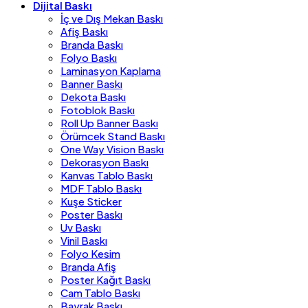
Dijital Baskı
İç ve Dış Mekan Baskı
Afiş Baskı
Branda Baskı
Folyo Baskı
Laminasyon Kaplama
Banner Baskı
Dekota Baskı
Fotoblok Baskı
Roll Up Banner Baskı
Örümcek Stand Baskı
One Way Vision Baskı
Dekorasyon Baskı
Kanvas Tablo Baskı
MDF Tablo Baskı
Kuşe Sticker
Poster Baskı
Uv Baskı
Vinil Baskı
Folyo Kesim
Branda Afiş
Poster Kağıt Baskı
Cam Tablo Baskı
Bayrak Baskı