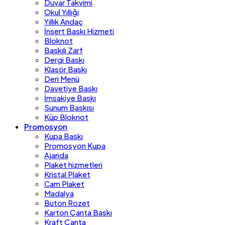
Duvar Takvimi
Okul Yıllığı
Yıllık Andaç
İnsert Baskı Hizmeti
Bloknot
Baskılı Zarf
Dergi Baskı
Klasör Baskı
Deri Menü
Davetiye Baskı
İmsakiye Baskı
Sunum Baskısı
Küp Bloknot
Promosyon
Kupa Baskı
Promosyon Kupa
Ajanda
Plaket hizmetleri
Kristal Plaket
Cam Plaket
Madalya
Buton Rozet
Karton Çanta Baskı
Kraft Çanta