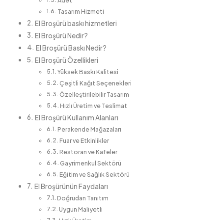
Adet
Tasarım Hizmeti
El Broşürü baskı hizmetleri
El Broşürü Nedir?
El Broşürü Baskı Nedir?
El Broşürü Özellikleri
Yüksek Baskı Kalitesi
Çeşitli Kağıt Seçenekleri
Özelleştirilebilir Tasarım
Hızlı Üretim ve Teslimat
El Broşürü Kullanım Alanları
Perakende Mağazaları
Fuar ve Etkinlikler
Restoran ve Kafeler
Gayrimenkul Sektörü
Eğitim ve Sağlık Sektörü
El Broşürünün Faydaları
Doğrudan Tanıtım
Uygun Maliyetli