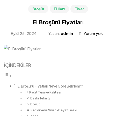
Broşür
El İlanı
Flyer
El Broşürü Fiyatları
Eylül 28, 2024
Yazan:
admin
Yorum yok
İÇİNDEKİLER
El Broşürü Fiyatları Neye Göre Belirlenir?
Kağıt Türü ve Kalitesi
Baskı Tekniği
Boyut
Renkli veya Siyah-Beyaz Baskı