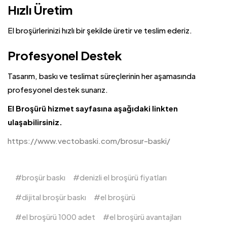
Hızlı Üretim
El broşürlerinizi hızlı bir şekilde üretir ve teslim ederiz.
Profesyonel Destek
Tasarım, baskı ve teslimat süreçlerinin her aşamasında
profesyonel destek sunarız.
El Broşürü hizmet sayfasına aşağıdaki linkten
ulaşabilirsiniz.
https://www.vectobaski.com/brosur-baski/
broşür baskı
denizli el broşürü fiyatları
dijital broşür baskı
el broşürü
el broşürü 1000 adet
el broşürü avantajları