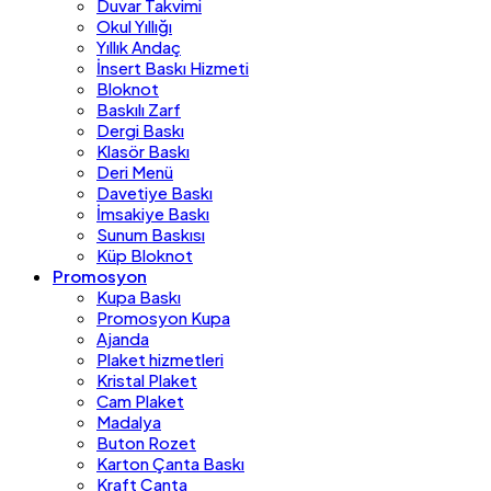
Duvar Takvimi
Okul Yıllığı
Yıllık Andaç
İnsert Baskı Hizmeti
Bloknot
Baskılı Zarf
Dergi Baskı
Klasör Baskı
Deri Menü
Davetiye Baskı
İmsakiye Baskı
Sunum Baskısı
Küp Bloknot
Promosyon
Kupa Baskı
Promosyon Kupa
Ajanda
Plaket hizmetleri
Kristal Plaket
Cam Plaket
Madalya
Buton Rozet
Karton Çanta Baskı
Kraft Çanta