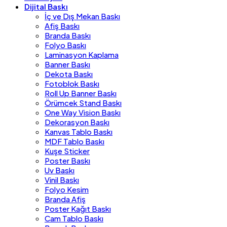
Dijital Baskı
İç ve Dış Mekan Baskı
Afiş Baskı
Branda Baskı
Folyo Baskı
Laminasyon Kaplama
Banner Baskı
Dekota Baskı
Fotoblok Baskı
Roll Up Banner Baskı
Örümcek Stand Baskı
One Way Vision Baskı
Dekorasyon Baskı
Kanvas Tablo Baskı
MDF Tablo Baskı
Kuşe Sticker
Poster Baskı
Uv Baskı
Vinil Baskı
Folyo Kesim
Branda Afiş
Poster Kağıt Baskı
Cam Tablo Baskı