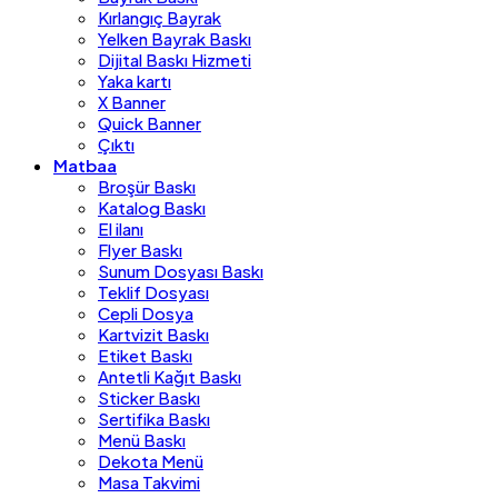
Kırlangıç Bayrak
Yelken Bayrak Baskı
Dijital Baskı Hizmeti
Yaka kartı
X Banner
Quick Banner
Çıktı
Matbaa
Broşür Baskı
Katalog Baskı
El ilanı
Flyer Baskı
Sunum Dosyası Baskı
Teklif Dosyası
Cepli Dosya
Kartvizit Baskı
Etiket Baskı
Antetli Kağıt Baskı
Sticker Baskı
Sertifika Baskı
Menü Baskı
Dekota Menü
Masa Takvimi