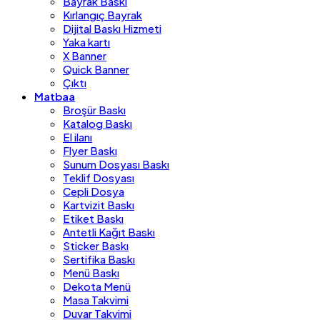
Bayrak Baskı
Kırlangıç Bayrak
Dijital Baskı Hizmeti
Yaka kartı
X Banner
Quick Banner
Çıktı
Matbaa
Broşür Baskı
Katalog Baskı
El ilanı
Flyer Baskı
Sunum Dosyası Baskı
Teklif Dosyası
Cepli Dosya
Kartvizit Baskı
Etiket Baskı
Antetli Kağıt Baskı
Sticker Baskı
Sertifika Baskı
Menü Baskı
Dekota Menü
Masa Takvimi
Duvar Takvimi