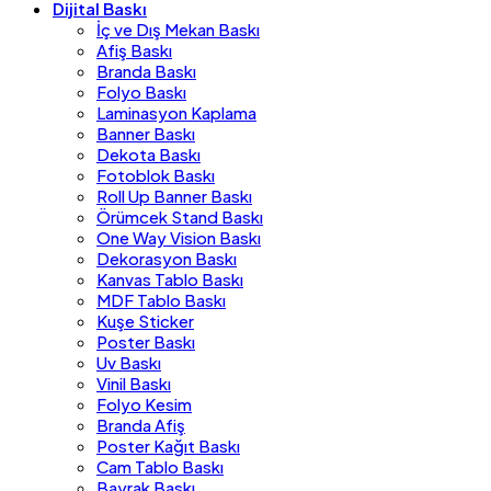
Dijital Baskı
İç ve Dış Mekan Baskı
Afiş Baskı
Branda Baskı
Folyo Baskı
Laminasyon Kaplama
Banner Baskı
Dekota Baskı
Fotoblok Baskı
Roll Up Banner Baskı
Örümcek Stand Baskı
One Way Vision Baskı
Dekorasyon Baskı
Kanvas Tablo Baskı
MDF Tablo Baskı
Kuşe Sticker
Poster Baskı
Uv Baskı
Vinil Baskı
Folyo Kesim
Branda Afiş
Poster Kağıt Baskı
Cam Tablo Baskı
Bayrak Baskı