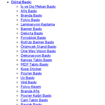
Dijital Baskı
İç ve Dış Mekan Baskı
Afiş Baskı
Branda Baskı
Folyo Baskı
Laminasyon Kaplama
Banner Baskı
Dekota Baskı
Fotoblok Baskı
Roll Up Banner Baskı
Örümcek Stand Baskı
One Way Vision Baskı
Dekorasyon Baskı
Kanvas Tablo Baskı
MDF Tablo Baskı
Kuşe Sticker
Poster Baskı
Uv Baskı
Vinil Baskı
Folyo Kesim
Branda Afiş
Poster Kağıt Baskı
Cam Tablo Baskı
Bayrak Baskı