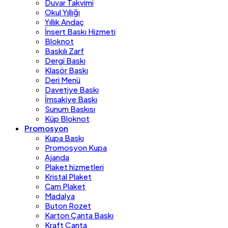
Duvar Takvimi
Okul Yıllığı
Yıllık Andaç
İnsert Baskı Hizmeti
Bloknot
Baskılı Zarf
Dergi Baskı
Klasör Baskı
Deri Menü
Davetiye Baskı
İmsakiye Baskı
Sunum Baskısı
Küp Bloknot
Promosyon
Kupa Baskı
Promosyon Kupa
Ajanda
Plaket hizmetleri
Kristal Plaket
Cam Plaket
Madalya
Buton Rozet
Karton Çanta Baskı
Kraft Çanta