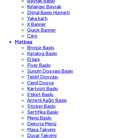
Bayrak Baskı
Kırlangıç Bayrak
Dijital Baskı Hizmeti
Yaka kartı
X Banner
Quick Banner
Çıktı
Matbaa
Broşür Baskı
Katalog Baskı
El ilanı
Flyer Baskı
Sunum Dosyası Baskı
Teklif Dosyası
Cepli Dosya
Kartvizit Baskı
Etiket Baskı
Antetli Kağıt Baskı
Sticker Baskı
Sertifika Baskı
Menü Baskı
Dekota Menü
Masa Takvimi
Duvar Takvimi