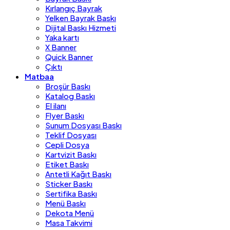
Kırlangıç Bayrak
Yelken Bayrak Baskı
Dijital Baskı Hizmeti
Yaka kartı
X Banner
Quick Banner
Çıktı
Matbaa
Broşür Baskı
Katalog Baskı
El ilanı
Flyer Baskı
Sunum Dosyası Baskı
Teklif Dosyası
Cepli Dosya
Kartvizit Baskı
Etiket Baskı
Antetli Kağıt Baskı
Sticker Baskı
Sertifika Baskı
Menü Baskı
Dekota Menü
Masa Takvimi