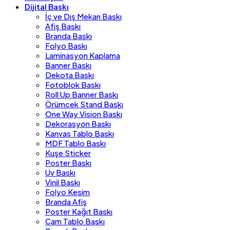
Dijital Baskı
İç ve Dış Mekan Baskı
Afiş Baskı
Branda Baskı
Folyo Baskı
Laminasyon Kaplama
Banner Baskı
Dekota Baskı
Fotoblok Baskı
Roll Up Banner Baskı
Örümcek Stand Baskı
One Way Vision Baskı
Dekorasyon Baskı
Kanvas Tablo Baskı
MDF Tablo Baskı
Kuşe Sticker
Poster Baskı
Uv Baskı
Vinil Baskı
Folyo Kesim
Branda Afiş
Poster Kağıt Baskı
Cam Tablo Baskı