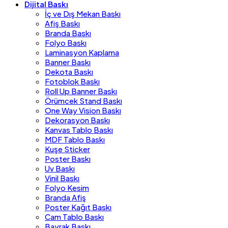
Dijital Baskı
İç ve Dış Mekan Baskı
Afiş Baskı
Branda Baskı
Folyo Baskı
Laminasyon Kaplama
Banner Baskı
Dekota Baskı
Fotoblok Baskı
Roll Up Banner Baskı
Örümcek Stand Baskı
One Way Vision Baskı
Dekorasyon Baskı
Kanvas Tablo Baskı
MDF Tablo Baskı
Kuşe Sticker
Poster Baskı
Uv Baskı
Vinil Baskı
Folyo Kesim
Branda Afiş
Poster Kağıt Baskı
Cam Tablo Baskı
Bayrak Baskı