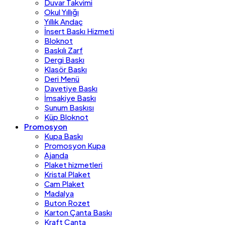
Duvar Takvimi
Okul Yıllığı
Yıllık Andaç
İnsert Baskı Hizmeti
Bloknot
Baskılı Zarf
Dergi Baskı
Klasör Baskı
Deri Menü
Davetiye Baskı
İmsakiye Baskı
Sunum Baskısı
Küp Bloknot
Promosyon
Kupa Baskı
Promosyon Kupa
Ajanda
Plaket hizmetleri
Kristal Plaket
Cam Plaket
Madalya
Buton Rozet
Karton Çanta Baskı
Kraft Çanta