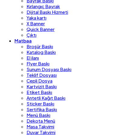
Bayrak Baskı
Kırlangıç Bayrak
Dijital Baskı Hizmeti
Yaka kartı
X Banner
Quick Banner
Çıktı
Matbaa
Broşür Baskı
Katalog Baskı
El ilanı
Flyer Baskı
Sunum Dosyası Baskı
Teklif Dosyası
Cepli Dosya
Kartvizit Baskı
Etiket Baskı
Antetli Kağıt Baskı
Sticker Baskı
Sertifika Baskı
Menü Baskı
Dekota Menü
Masa Takvimi
Duvar Takvimi