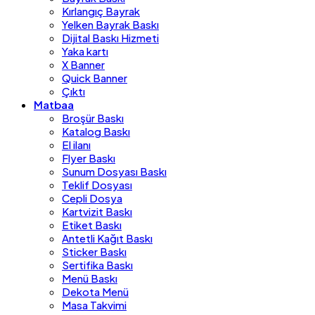
Kırlangıç Bayrak
Yelken Bayrak Baskı
Dijital Baskı Hizmeti
Yaka kartı
X Banner
Quick Banner
Çıktı
Matbaa
Broşür Baskı
Katalog Baskı
El ilanı
Flyer Baskı
Sunum Dosyası Baskı
Teklif Dosyası
Cepli Dosya
Kartvizit Baskı
Etiket Baskı
Antetli Kağıt Baskı
Sticker Baskı
Sertifika Baskı
Menü Baskı
Dekota Menü
Masa Takvimi