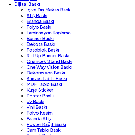
Dijital Baskı
İç ve Dış Mekan Baskı
Afiş Baskı
Branda Baskı
Folyo Baskı
Laminasyon Kaplama
Banner Baskı
Dekota Baskı
Fotoblok Baskı
Roll Up Banner Baskı
Örümcek Stand Baskı
One Way Vision Baskı
Dekorasyon Baskı
Kanvas Tablo Baskı
MDF Tablo Baskı
Kuşe Sticker
Poster Baskı
Uv Baskı
Vinil Baskı
Folyo Kesim
Branda Afiş
Poster Kağıt Baskı
Cam Tablo Baskı