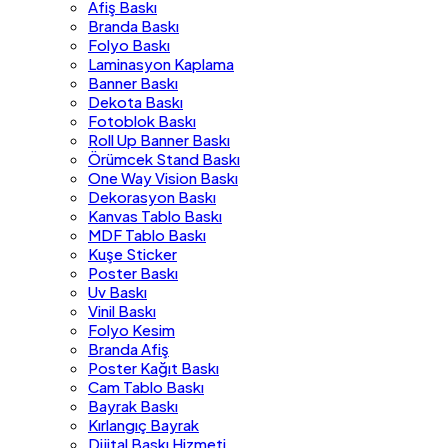
Afiş Baskı
Branda Baskı
Folyo Baskı
Laminasyon Kaplama
Banner Baskı
Dekota Baskı
Fotoblok Baskı
Roll Up Banner Baskı
Örümcek Stand Baskı
One Way Vision Baskı
Dekorasyon Baskı
Kanvas Tablo Baskı
MDF Tablo Baskı
Kuşe Sticker
Poster Baskı
Uv Baskı
Vinil Baskı
Folyo Kesim
Branda Afiş
Poster Kağıt Baskı
Cam Tablo Baskı
Bayrak Baskı
Kırlangıç Bayrak
Dijital Baskı Hizmeti