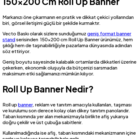
150×200 Cm Roll Up Banner
Markanızı öne çıkarmanın en pratik ve dikkat çekici yollarından
biri, görsel iletişimi güçlü bir şekilde kurmaktır.
Vecto Baskı olarak sizlere sunduğumuz
geniş format banner
stand
serisinden 150×200 cm Roll Up Banner ürünümüz, hem
şıklığı hem de taşınabilirliğiyle pazarlama dünyasında adından
söz ettiriyor.
Geniş boyutu sayesinde kalabalık ortamlarda dikkatleri üzerine
çekerken, ekonomik oluşuyla da bütçenizi sarsmadan
maksimum etki sağlamanızı mümkün kılıyor.
Roll Up Banner Nedir?
Roll up
banner
, reklam ve tanıtım amacıyla kullanılan, taşıması
ve kurulumu son derece kolay olan dikey tanıtım panolarıdır.
Taban kısmında yer alan mekanizmayla birlikte afiş yukarıya
doğru çekilir ve üst çubuğa sabitlenir.
Kullanılmadığında ise afiş, taban kısmındaki mekanizmanın içine
sarılır ve kolayca taşınabilir hale gelir.