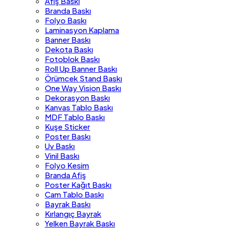
Afiş Baskı
Branda Baskı
Folyo Baskı
Laminasyon Kaplama
Banner Baskı
Dekota Baskı
Fotoblok Baskı
Roll Up Banner Baskı
Örümcek Stand Baskı
One Way Vision Baskı
Dekorasyon Baskı
Kanvas Tablo Baskı
MDF Tablo Baskı
Kuşe Sticker
Poster Baskı
Uv Baskı
Vinil Baskı
Folyo Kesim
Branda Afiş
Poster Kağıt Baskı
Cam Tablo Baskı
Bayrak Baskı
Kırlangıç Bayrak
Yelken Bayrak Baskı