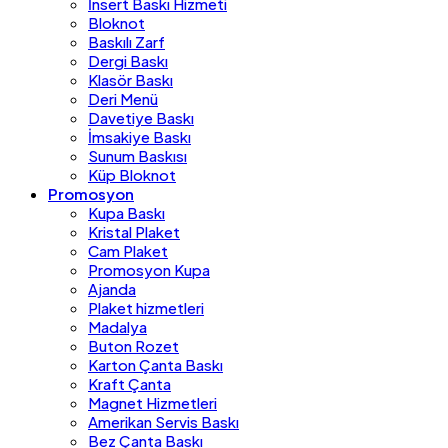
İnsert Baskı Hizmeti
Bloknot
Baskılı Zarf
Dergi Baskı
Klasör Baskı
Deri Menü
Davetiye Baskı
İmsakiye Baskı
Sunum Baskısı
Küp Bloknot
Promosyon
Kupa Baskı
Kristal Plaket
Cam Plaket
Promosyon Kupa
Ajanda
Plaket hizmetleri
Madalya
Buton Rozet
Karton Çanta Baskı
Kraft Çanta
Magnet Hizmetleri
Amerikan Servis Baskı
Bez Çanta Baskı