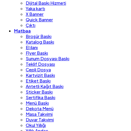
Dijital Baskı Hizmeti
Yaka kartı
X Banner
Quick Banner
Çıktı
Matbaa
Broşür Baskı
Katalog Baskı
El ilanı
Flyer Baskı
Sunum Dosyası Baskı
Teklif Dosyası
Cepli Dosya
Kartvizit Baskı
Etiket Baskı
Antetli Kağıt Baskı
Sticker Baskı
Sertifika Baskı
Menü Baskı
Dekota Menü
Masa Takvimi
Duvar Takvimi
Okul Yıllığı
Yıllık Andaç