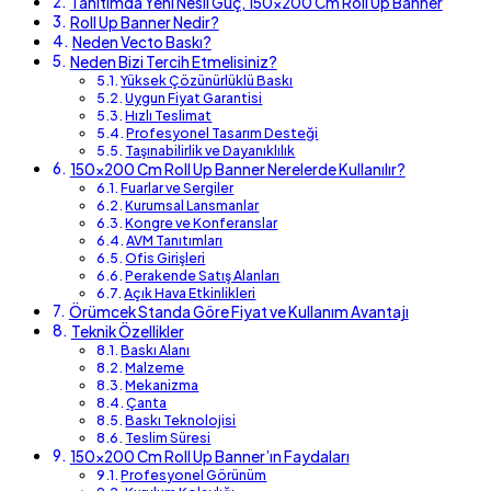
Tanıtımda Yeni Nesil Güç, 150×200 Cm Roll Up Banner
Roll Up Banner Nedir?
Neden Vecto Baskı?
Neden Bizi Tercih Etmelisiniz?
Yüksek Çözünürlüklü Baskı
Uygun Fiyat Garantisi
Hızlı Teslimat
Profesyonel Tasarım Desteği
Taşınabilirlik ve Dayanıklılık
150×200 Cm Roll Up Banner Nerelerde Kullanılır?
Fuarlar ve Sergiler
Kurumsal Lansmanlar
Kongre ve Konferanslar
AVM Tanıtımları
Ofis Girişleri
Perakende Satış Alanları
Açık Hava Etkinlikleri
Örümcek Standa Göre Fiyat ve Kullanım Avantajı
Teknik Özellikler
Baskı Alanı
Malzeme
Mekanizma
Çanta
Baskı Teknolojisi
Teslim Süresi
150×200 Cm Roll Up Banner’ın Faydaları
Profesyonel Görünüm