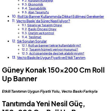
Kurulum Kolaylığı
Ekonomik
Taşınabilirlik
Alan Tasarrufu
Roll Up Banner Kullanımında Dikkat Edilmesi Gerekenler
Vecto Baskı’da Süreç Nasıl İşliyor?
Sipariş ve Tasarım Onayı
Baskı Öncesi Onay
Üretim ve Kontrol
Teslimat
Sık Sorulan Sorular
Roll up banner tekrar kullanılabilir mi?
Tasarım hizmeti veriyor musunuz?
Acil siparişlerde destek alabilir miyim?
Vecto Baskı ile Uygun Fiyatlı ve Etkili Tanıtım
Güney Konak 150×200 Cm Roll
Up Banner
Etkili Tanıtımın Uygun Fiyatlı Yolu, Vecto Baskı Farkıyla
Tanıtımda Yeni Nesil Güç,