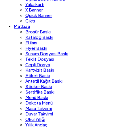
Yaka kartı
X Banner
Quick Banner
Çıktı
Matbaa
Broşür Baskı
Katalog Baskı
El ilanı
Flyer Baskı
Sunum Dosyası Baskı
Teklif Dosyası
Cepli Dosya
Kartvizit Baskı
Etiket Baskı
Antetli Kağıt Baskı
Sticker Baskı
Sertifika Baskı
Menü Baskı
Dekota Menü
Masa Takvimi
Duvar Takvimi
Okul Yıllığı
Yıllık Andaç