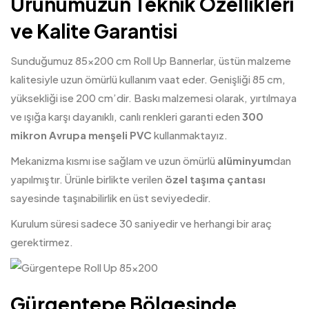
Ürünümüzün Teknik Özellikleri
ve Kalite Garantisi
Sunduğumuz
85×200 cm Roll Up Bannerlar
, üstün malzeme
kalitesiyle uzun ömürlü kullanım vaat eder. Genişliği 85 cm,
yüksekliği ise 200 cm’dir. Baskı malzemesi olarak, yırtılmaya
ve ışığa karşı dayanıklı, canlı renkleri garanti eden
300
mikron Avrupa menşeli PVC
kullanmaktayız.
Mekanizma kısmı ise sağlam ve uzun ömürlü
alüminyum
dan
yapılmıştır. Ürünle birlikte verilen
özel taşıma çantası
sayesinde taşınabilirlik en üst seviyededir.
Kurulum süresi sadece 30 saniyedir ve herhangi bir araç
gerektirmez.
Gürgentepe Bölgesinde