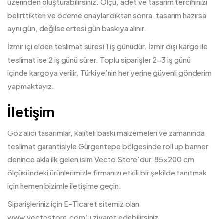
üzerinden oluşturabilirsiniz. Ölçü, adet ve tasarım tercihinizi
belirttikten ve ödeme onaylandıktan sonra, tasarım hazırsa
aynı gün, değilse ertesi gün baskıya alınır.
İzmir içi elden teslimat süresi 1 iş günüdür. İzmir dışı kargo ile
teslimat ise 2 iş günü sürer. Toplu siparişler 2-3 iş günü
içinde kargoya verilir. Türkiye’nin her yerine güvenli gönderim
yapmaktayız.
İletişim
Göz alıcı tasarımlar, kaliteli baskı malzemeleri ve zamanında
teslimat garantisiyle Gürgentepe bölgesinde roll up banner
denince akla ilk gelen isim Vecto Store’dur. 85×200 cm
ölçüsündeki ürünlerimizle firmanızı etkili bir şekilde tanıtmak
için hemen bizimle iletişime geçin.
Siparişleriniz için E-Ticaret sitemiz olan
www.vectostore.com
‘u ziyaret edebilirsiniz.