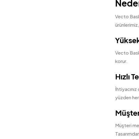
Neden
Vecto Baskı
ürünlerimiz
Yüksek 
Vecto Baskı 
korur.
Hızlı T
İhtiyacınız
yüzden her
Müşter
Müşteri mem
Tasarımdan