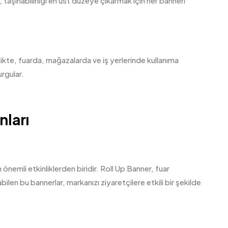
 taşınabilirliği en üst düzeye çıkarmak için her bannerı
likte, fuarda, mağazalarda ve iş yerlerinde kullanıma
rgular.
nları
önemli etkinliklerden biridir. Roll Up Banner, fuar
ilen bu bannerlar, markanızı ziyaretçilere etkili bir şekilde