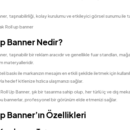
er, taşınabilirliği, kolay kurulumu ve etkileyici görsel sunumu ile ta
Up Banner Nedir?
er, taşınabilir bir reklam aracıdır ve genellikle fuar standları, mağa
m materyalleridir.
eli baskı ile markanızın mesajını en etkili şekilde iletmek için kulla
la hedef kitlenize hızlıca ulaşmanızı sağlar.
Roll Up Banner, şık bir tasarıma sahip olup, her türlü iç ve dış mekan 
bu bannerlar, profesyonel bir görünüm elde etmenizi sağlar.
Up Banner’ın Özellikleri