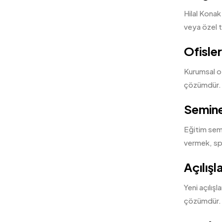
Hilal Konak
veya özel t
Ofisler
Kurumsal ofi
çözümdür. M
Seminer
Eğitim semi
vermek, spo
Açılışl
Yeni açılışl
çözümdür. K