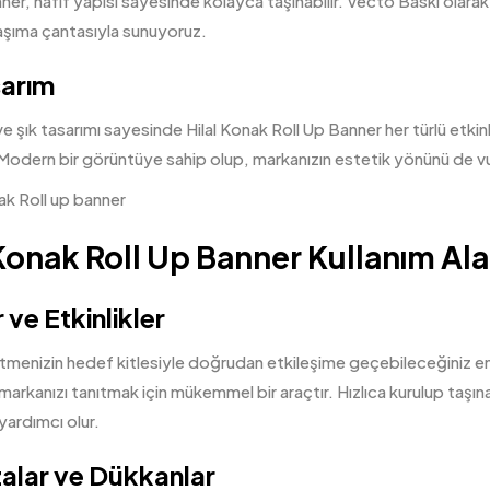
ner, hafif yapısı sayesinde kolayca taşınabilir. Vecto Baskı olarak,
taşıma çantasıyla sunuyoruz.
sarım
ve şık tasarımı sayesinde Hilal Konak Roll Up Banner her türlü etkin
Modern bir görüntüye sahip olup, markanızın estetik yönünü de vu
 Konak Roll Up Banner Kullanım Ala
 ve Etkinlikler
letmenizin hedef kitlesiyle doğrudan etkileşime geçebileceğiniz en 
 markanızı tanıtmak için mükemmel bir araçtır. Hızlıca kurulup taşınab
ardımcı olur.
lar ve Dükkanlar