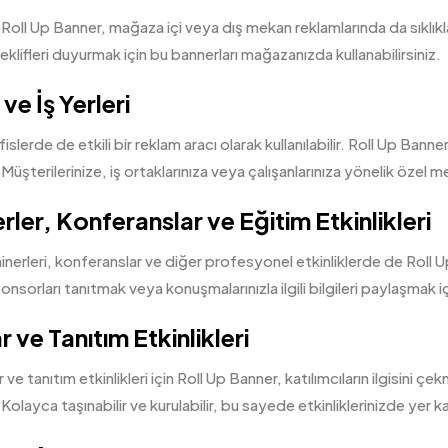
 Roll Up Banner, mağaza içi veya dış mekan reklamlarında da sıklıkla 
eklifleri duyurmak için bu bannerları mağazanızda kullanabilirsiniz.
 ve İş Yerleri
slerde de etkili bir reklam aracı olarak kullanılabilir. Roll Up Banne
üşterilerinize, iş ortaklarınıza veya çalışanlarınıza yönelik özel me
ler, Konferanslar ve Eğitim Etkinlikleri
nerleri, konferanslar ve diğer profesyonel etkinliklerde de Roll Up
nsorları tanıtmak veya konuşmalarınızla ilgili bilgileri paylaşmak içi
ar ve Tanıtım Etkinlikleri
ar ve tanıtım etkinlikleri için Roll Up Banner, katılımcıların ilgisini ç
olayca taşınabilir ve kurulabilir, bu sayede etkinliklerinizde yer 