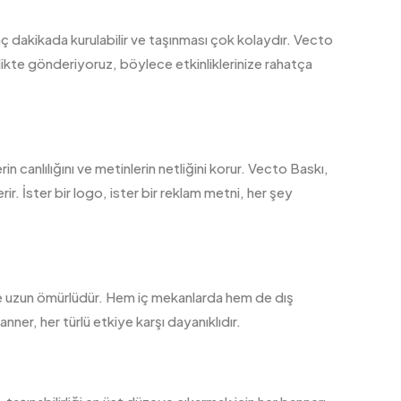
 dakikada kurulabilir ve taşınması çok kolaydır. Vecto
likte gönderiyoruz, böylece etkinliklerinize rahatça
rin canlılığını ve metinlerin netliğini korur. Vecto Baskı,
rir. İster bir logo, ister bir reklam metni, her şey
yle uzun ömürlüdür. Hem iç mekanlarda hem de dış
anner, her türlü etkiye karşı dayanıklıdır.