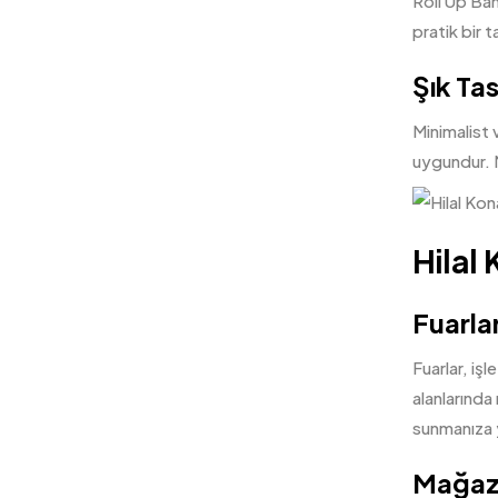
Roll Up Ban
pratik bir 
Şık Ta
Minimalist 
uygundur. 
Hilal
Fuarlar
Fuarlar, iş
alanlarında
sunmanıza y
Mağaza