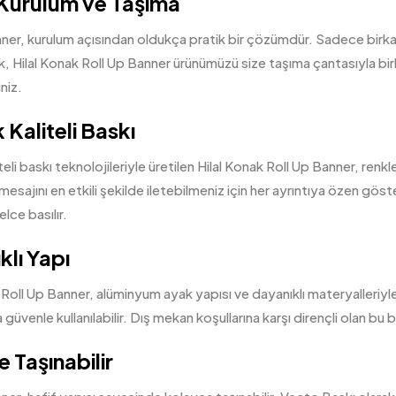
Kurulum ve Taşıma
ner, kurulum açısından oldukça pratik bir çözümdür. Sadece birkaç
k, Hilal Konak Roll Up Banner ürünümüzü size taşıma çantasıyla bir
iniz.
Kaliteli Baskı
eli baskı teknolojileriyle üretilen Hilal Konak Roll Up Banner, renkle
esajını en etkili şekilde iletebilmeniz için her ayrıntıya özen göste
ce basılır.
klı Yapı
 Roll Up Banner, alüminyum ayak yapısı ve dayanıklı materyalleri
üvenle kullanılabilir. Dış mekan koşullarına karşı dirençli olan bu b
e Taşınabilir