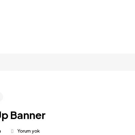
 Up Banner
n
Yorum yok