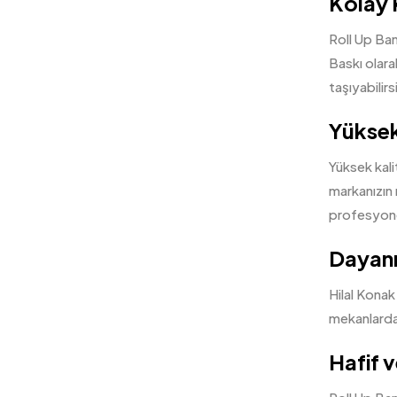
Kolay 
Roll Up Ban
Baskı olara
taşıyabilirs
Yüksek 
Yüksek kalit
markanızın m
profesyonel
Dayanı
Hilal Konak
mekanlarda g
Hafif v