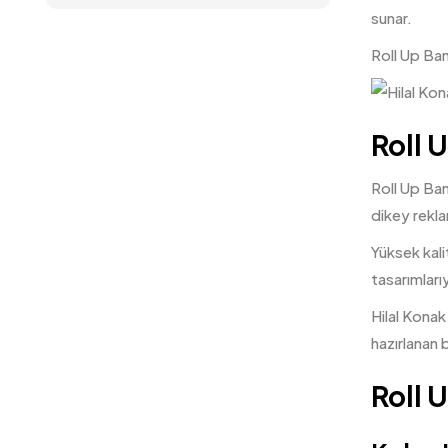
sunar.
Roll Up Bann
Roll 
Roll Up Bann
dikey rekla
Yüksek kalit
tasarımlarıy
Hilal Konak 
hazırlanan 
Roll 