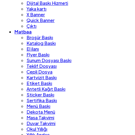
Dijital Baskı Hizmeti
Yaka kartı
X Banner
Quick Banner
Çıktı
Matbaa
Broşür Baskı
Katalog Baskı
El ilanı
Flyer Baskı
Sunum Dosyası Baskı
Teklif Dosyası
Cepli Dosya
Kartvizit Baskı
Etiket Baskı
Antetli Kağıt Baskı
Sticker Baskı
Sertifika Baskı
Menü Baskı
Dekota Menü
Masa Takvimi
Duvar Takvimi
Okul Yıllığı
Yıllık Andaç