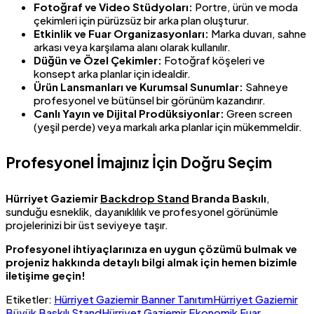
Fotoğraf ve Video Stüdyoları:
Portre, ürün ve moda
çekimleri için pürüzsüz bir arka plan oluşturur.
Etkinlik ve Fuar Organizasyonları:
Marka duvarı, sahne
arkası veya karşılama alanı olarak kullanılır.
Düğün ve Özel Çekimler:
Fotoğraf köşeleri ve
konsept arka planlar için idealdir.
Ürün Lansmanları ve Kurumsal Sunumlar:
Sahneye
profesyonel ve bütünsel bir görünüm kazandırır.
Canlı Yayın ve Dijital Prodüksiyonlar:
Green screen
(yeşil perde) veya markalı arka planlar için mükemmeldir.
Profesyonel İmajınız İçin Doğru Seçim
Hürriyet Gaziemir
Backdrop Stand
Branda Baskılı
,
sunduğu esneklik, dayanıklılık ve profesyonel görünümle
projelerinizi bir üst seviyeye taşır.
Profesyonel ihtiyaçlarınıza en uygun çözümü bulmak ve
projeniz hakkında detaylı bilgi almak için hemen bizimle
iletişime geçin!
Etiketler:
Hürriyet Gaziemir Banner Tanıtım
Hürriyet Gaziemir
Büyük Baskılı Stand
Hürriyet Gaziemir Ekonomik Fuar