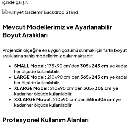
içinde çalışır.
Mevcut Modellerimiz ve Ayarlanabilir
Boyut Aralıkları
Projenizin ölçeğine en uygun çözümü sunmak için farklı boyut
aralıklarına sahip modellerimiz bulunmaktadır:
SMALL Model:
175×90 cm’den
305×243 cm
‘ye kadar
her ölçüde kullanılabilir.
LARGE Model:
210×90 cm’den
365×243 cm
‘ye kadar
her ölçüde kullanılabilir.
XLARGE Model:
210×90 cm’den
305×305 cm
‘ye
kadar her ölçüde kullanılabilir.
XXLARGE Model:
210×90 cm’den
365×305 cm
‘ye
kadar her ölçüde kullanılabilir.
Profesyonel Kullanım Alanları