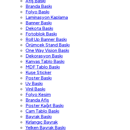
Afiş Baskı
Branda Baskı
Folyo Baskı
Laminasyon Kaplama
Banner Baskı
Dekota Baskı
Fotoblok Baskı
Roll Up Banner Baskı
Örümcek Stand Baskı
One Way Vision Baskı
Dekorasyon Baskı
Kanvas Tablo Baskı
MDF Tablo Baskı
Kuşe Sticker
Poster Baskı
Uv Baskı
Vinil Baskı
Folyo Kesim
Branda Afiş
Poster Kağıt Baskı
Cam Tablo Baskı
Bayrak Baskı
Kırlangıç Bayrak
Yelken Bayrak Baskı