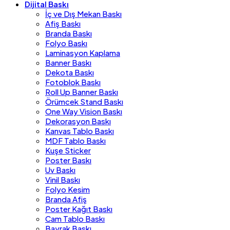
Dijital Baskı
İç ve Dış Mekan Baskı
Afiş Baskı
Branda Baskı
Folyo Baskı
Laminasyon Kaplama
Banner Baskı
Dekota Baskı
Fotoblok Baskı
Roll Up Banner Baskı
Örümcek Stand Baskı
One Way Vision Baskı
Dekorasyon Baskı
Kanvas Tablo Baskı
MDF Tablo Baskı
Kuşe Sticker
Poster Baskı
Uv Baskı
Vinil Baskı
Folyo Kesim
Branda Afiş
Poster Kağıt Baskı
Cam Tablo Baskı
Bayrak Baskı