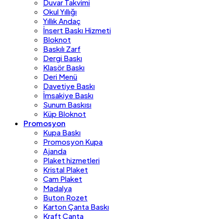
Duvar Takvimi
Okul Yıllığı
Yıllık Andaç
İnsert Baskı Hizmeti
Bloknot
Baskılı Zarf
Dergi Baskı
Klasör Baskı
Deri Menü
Davetiye Baskı
İmsakiye Baskı
Sunum Baskısı
Küp Bloknot
Promosyon
Kupa Baskı
Promosyon Kupa
Ajanda
Plaket hizmetleri
Kristal Plaket
Cam Plaket
Madalya
Buton Rozet
Karton Çanta Baskı
Kraft Çanta