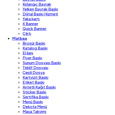
Kırlangıç Bayrak
Yelken Bayrak Baskı
Dijital Baskı Hizmeti
Yaka kartı
X Banner
Quick Banner
Çıktı
Matbaa
Broşür Baskı
Katalog Baskı
El ilanı
Flyer Baskı
Sunum Dosyası Baskı
Teklif Dosyası
Cepli Dosya
Kartvizit Baskı
Etiket Baskı
Antetli Kağıt Baskı
Sticker Baskı
Sertifika Baskı
Menü Baskı
Dekota Menü
Masa Takvimi