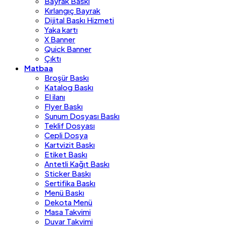
Bayrak Baskı
Kırlangıç Bayrak
Dijital Baskı Hizmeti
Yaka kartı
X Banner
Quick Banner
Çıktı
Matbaa
Broşür Baskı
Katalog Baskı
El ilanı
Flyer Baskı
Sunum Dosyası Baskı
Teklif Dosyası
Cepli Dosya
Kartvizit Baskı
Etiket Baskı
Antetli Kağıt Baskı
Sticker Baskı
Sertifika Baskı
Menü Baskı
Dekota Menü
Masa Takvimi
Duvar Takvimi