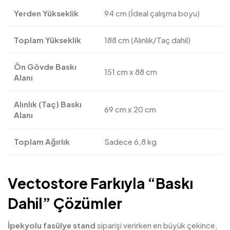
Yerden Yükseklik
94 cm (İdeal çalışma boyu)
Toplam Yükseklik
188 cm (Alınlık/Taç dahil)
Ön Gövde Baskı
151 cm x 88 cm
Alanı
Alınlık (Taç) Baskı
69 cm x 20 cm
Alanı
Toplam Ağırlık
Sadece 6,8 kg
Vectostore Farkıyla “Baskı
Dahil” Çözümler
İpekyolu fasülye stand
siparişi verirken en büyük çekince,