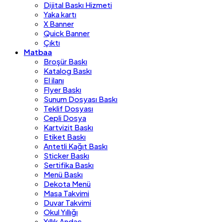
Dijital Baskı Hizmeti
Yaka kartı
X Banner
Quick Banner
Çıktı
Matbaa
Broşür Baskı
Katalog Baskı
El ilanı
Flyer Baskı
Sunum Dosyası Baskı
Teklif Dosyası
Cepli Dosya
Kartvizit Baskı
Etiket Baskı
Antetli Kağıt Baskı
Sticker Baskı
Sertifika Baskı
Menü Baskı
Dekota Menü
Masa Takvimi
Duvar Takvimi
Okul Yıllığı
Yıllık Andaç