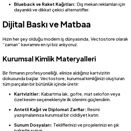
Blueback ve Raket Kağıtları:
Dış mekan reklamları için
dayanıklı ve dikkat çekici alternatifler.
Dijital Baskı ve Matbaa
Hızın her şey olduğu modern iş dünyasında, Vectostore olarak
“zaman” kavramını en iyi biz anlıyoruz.
Kurumsal Kimlik Materyalleri
Bir firmanın profesyonelliği, elinize aldığınız kartvizitin
dokusunda başlar. Vectostore, kurumsal kimliğinizi oluşturan
tüm parçaları bir bütünlük içinde üretir:
Kartvizitler:
Kabartma lak, gofre, mat selofon veya
özel kesim seçenekleriyle ilk izlenimi güçlendirin.
Antetli Kağıt ve Diplomat Zarflar:
Resmi
yazışmalarınıza kurumsal bir ciddiyet katın.
Sunum Dosyaları:
Tekliflerinizi ve projelerinizi en şık
paketle sunun.