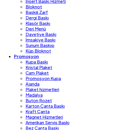
İnsert Baskı Hizmeti
Bloknot
Baskılı Zarf
Dergi Baskı
Klasör Baskı
Deri Menü
Davetiye Baskı
İmsakiye Baskı
Sunum Baskısı
Küp Bloknot
Promosyon
Kupa Baskı
Kristal Plaket
Cam Plaket
Promosyon Kupa
Ajanda
Plaket hizmetleri
Madalya
Buton Rozet
Karton Çanta Baskı
Kraft Çanta
Magnet Hizmetleri
Amerikan Servis Baskı
Bez Çanta Baskı