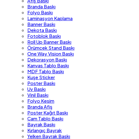
Afiş Baskı
Branda Baskı
Folyo Baskı
Laminasyon Kaplama
Banner Baskı
Dekota Baskı
Fotoblok Baskı
Roll Up Banner Baskı
Örümcek Stand Baskı
One Way Vision Baskı
Dekorasyon Baskı
Kanvas Tablo Baskı
MDF Tablo Baskı
Kuşe Sticker
Poster Baskı
Uv Baskı
Vinil Baskı
Folyo Kesim
Branda Afiş
Poster Kağıt Baskı
Cam Tablo Baskı
Bayrak Baskı
Kırlangıç Bayrak
Yelken Bayrak Baskı