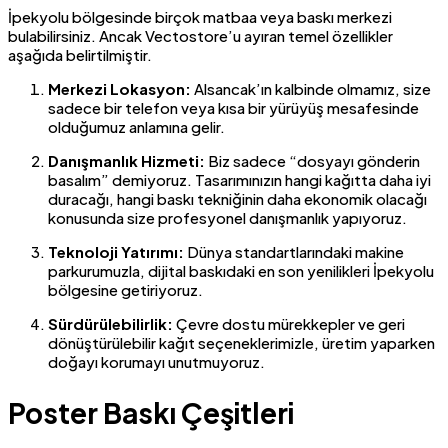
İpekyolu bölgesinde birçok matbaa veya baskı merkezi
bulabilirsiniz. Ancak Vectostore’u ayıran temel özellikler
aşağıda belirtilmiştir.
Merkezi Lokasyon:
Alsancak’ın kalbinde olmamız, size
sadece bir telefon veya kısa bir yürüyüş mesafesinde
olduğumuz anlamına gelir.
Danışmanlık Hizmeti:
Biz sadece “dosyayı gönderin
basalım” demiyoruz. Tasarımınızın hangi kağıtta daha iyi
duracağı, hangi baskı tekniğinin daha ekonomik olacağı
konusunda size profesyonel danışmanlık yapıyoruz.
Teknoloji Yatırımı:
Dünya standartlarındaki makine
parkurumuzla, dijital baskıdaki en son yenilikleri İpekyolu
bölgesine getiriyoruz.
Sürdürülebilirlik:
Çevre dostu mürekkepler ve geri
dönüştürülebilir kağıt seçeneklerimizle, üretim yaparken
doğayı korumayı unutmuyoruz.
Poster Baskı Çeşitleri