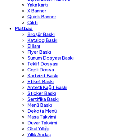
Yaka kartı
X Banner
Quick Banner
Çıktı
Matbaa
Broşür Baskı
Katalog Baskı
El ilanı
Flyer Baskı
Sunum Dosyası Baskı
Teklif Dosyası
Cepli Dosya
Kartvizit Baskı
Etiket Baskı
Antetli Kağıt Baskı
Sticker Baskı
Sertifika Baskı
Menü Baskı
Dekota Menü
Masa Takvimi
Duvar Takvimi
Okul Yıllığı
Yıllık Andaç