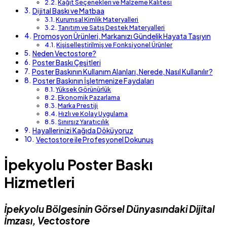
Kağıt Seçenekleri ve Malzeme Kalitesi
Dijital Baskı ve Matbaa
Kurumsal Kimlik Materyalleri
Tanıtım ve Satış Destek Materyalleri
Promosyon Ürünleri, Markanızı Gündelik Hayata Taşıyın
Kişiselleştirilmiş ve Fonksiyonel Ürünler
Neden Vectostore?
Poster Baskı Çeşitleri
Poster Baskının Kullanım Alanları, Nerede, Nasıl Kullanılır?
Poster Baskının İşletmenize Faydaları
Yüksek Görünürlük
Ekonomik Pazarlama
Marka Prestiji
Hızlı ve Kolay Uygulama
Sınırsız Yaratıcılık
Hayallerinizi Kağıda Döküyoruz
Vectostore ile Profesyonel Dokunuş
İpekyolu Poster Baskı
Hizmetleri
İpekyolu Bölgesinin Görsel Dünyasındaki Dijital
İmzası, Vectostore