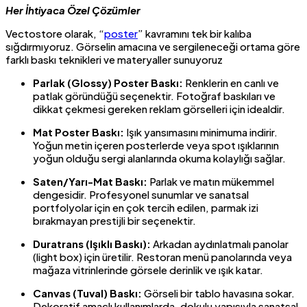
Her İhtiyaca Özel Çözümler
Vectostore olarak, “
poster
” kavramını tek bir kalıba
sığdırmıyoruz. Görselin amacına ve sergileneceği ortama göre
farklı baskı teknikleri ve materyaller sunuyoruz
Parlak (Glossy) Poster Baskı:
Renklerin en canlı ve
patlak göründüğü seçenektir. Fotoğraf baskıları ve
dikkat çekmesi gereken reklam görselleri için idealdir.
Mat Poster Baskı:
Işık yansımasını minimuma indirir.
Yoğun metin içeren posterlerde veya spot ışıklarının
yoğun olduğu sergi alanlarında okuma kolaylığı sağlar.
Saten/Yarı-Mat Baskı:
Parlak ve matın mükemmel
dengesidir. Profesyonel sunumlar ve sanatsal
portfolyolar için en çok tercih edilen, parmak izi
bırakmayan prestijli bir seçenektir.
Duratrans (Işıklı Baskı):
Arkadan aydınlatmalı panolar
(light box) için üretilir. Restoran menü panolarında veya
mağaza vitrinlerinde görsele derinlik ve ışık katar.
Canvas (Tuval) Baskı:
Görseli bir tablo havasına sokar.
Dekoratif amaçlı kullanımlarda, dokulu yapısıyla sanatsal