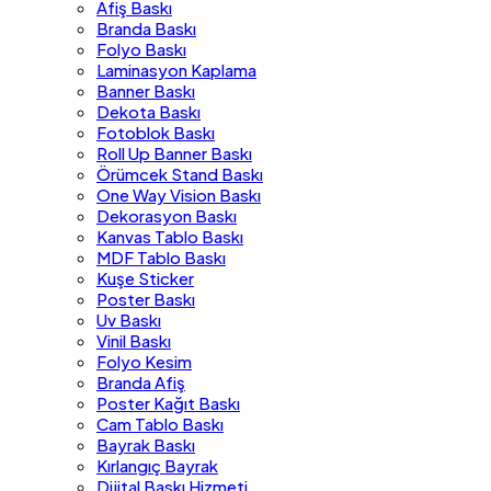
Afiş Baskı
Branda Baskı
Folyo Baskı
Laminasyon Kaplama
Banner Baskı
Dekota Baskı
Fotoblok Baskı
Roll Up Banner Baskı
Örümcek Stand Baskı
One Way Vision Baskı
Dekorasyon Baskı
Kanvas Tablo Baskı
MDF Tablo Baskı
Kuşe Sticker
Poster Baskı
Uv Baskı
Vinil Baskı
Folyo Kesim
Branda Afiş
Poster Kağıt Baskı
Cam Tablo Baskı
Bayrak Baskı
Kırlangıç Bayrak
Dijital Baskı Hizmeti