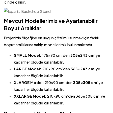
içinde çalışır.
Mevcut Modellerimiz ve Ayarlanabilir
Boyut Aralıkları
Projenizin ölçeğine en uygun çözümü sunmak için farklı
boyut aralıklarına sahip modellerimiz bulunmaktadır:
SMALL Model:
175×90 cm’den
305×243 cm
‘ye
kadar her ölçüde kullanılabilir.
LARGE Model:
210×90 cm’den
365×243 cm
‘ye
kadar her ölçüde kullanılabilir.
XLARGE Model:
210×90 cm’den
305×305 cm
‘ye
kadar her ölçüde kullanılabilir.
XXLARGE Model:
210×90 cm’den
365×305 cm
‘ye
kadar her ölçüde kullanılabilir.