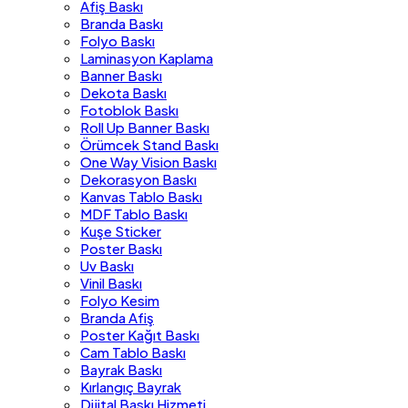
Afiş Baskı
Branda Baskı
Folyo Baskı
Laminasyon Kaplama
Banner Baskı
Dekota Baskı
Fotoblok Baskı
Roll Up Banner Baskı
Örümcek Stand Baskı
One Way Vision Baskı
Dekorasyon Baskı
Kanvas Tablo Baskı
MDF Tablo Baskı
Kuşe Sticker
Poster Baskı
Uv Baskı
Vinil Baskı
Folyo Kesim
Branda Afiş
Poster Kağıt Baskı
Cam Tablo Baskı
Bayrak Baskı
Kırlangıç Bayrak
Dijital Baskı Hizmeti