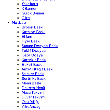
Yaka kartı
X Banner
Quick Banner
Çıktı
Matbaa
Broşür Baskı
Katalog Baskı
El ilanı
Flyer Baskı
Sunum Dosyası Baskı
Teklif Dosyası
Cepli Dosya
Kartvizit Baskı
Etiket Baskı
Antetli Kağıt Baskı
Sticker Baskı
Sertifika Baskı
Menü Baskı
Dekota Menü
Masa Takvimi
Duvar Takvimi
Okul Yıllığı
Yıllık Andaç