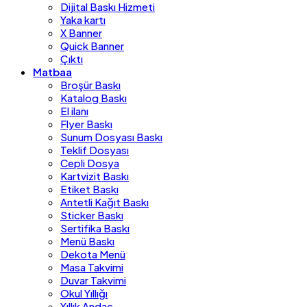
Dijital Baskı Hizmeti
Yaka kartı
X Banner
Quick Banner
Çıktı
Matbaa
Broşür Baskı
Katalog Baskı
El ilanı
Flyer Baskı
Sunum Dosyası Baskı
Teklif Dosyası
Cepli Dosya
Kartvizit Baskı
Etiket Baskı
Antetli Kağıt Baskı
Sticker Baskı
Sertifika Baskı
Menü Baskı
Dekota Menü
Masa Takvimi
Duvar Takvimi
Okul Yıllığı
Yıllık Andaç