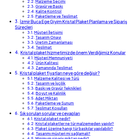
Malzeme Seçimi
Gravür ve Baskı
Kalite Kontrol
Paketleme ve Teslimat
İzmir Buca Ege Giyim Kristal Plaket Planlama ve Sipariş
Süreçleri
Müşteri İletişimi
Tasarım Onayı
Üretim Zamanlaması
Teslimat
Kristal plaket hizmetimizde önem Verdiğimiz Konular
Müşteri Memnuniyeti
Ürün Kalitesi
Zamanında Teslimat
Kristal plaket fiyatları neye göre değişir?
Malzeme Kalitesi ve Türü
Tasarım ve İşçilik
Baskı ve Gravür Teknikleri
Boyut ve Kalınlık
Adet Miktarı
Paketleme ve Sunum
Teslimat Koşulları
Sık sorulan sorular ve cevapları
Kristal plaket nedir?
Kristal plaketler ne tür malzemeden yapılır?
Plaket üzerine hangi tür baskılar yapılabilir?
Tasarımı müşteri mi sağlamalı?
Minimum sipariş miktarı nedir?