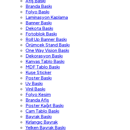
Afiş Baskı
Branda Baskı
Folyo Baskı
Laminasyon Kaplama
Banner Baskı
Dekota Baskı
Fotoblok Baskı
Roll Up Banner Baskı
Örümcek Stand Baskı
One Way Vision Baskı
Dekorasyon Baskı
Kanvas Tablo Baskı
MDF Tablo Baskı
Kuşe Sticker
Poster Baskı
Uv Baskı
Vinil Baskı
Folyo Kesim
Branda Afiş
Poster Kağıt Baskı
Cam Tablo Baskı
Bayrak Baskı
Kırlangıç Bayrak
Yelken Bayrak Baskı