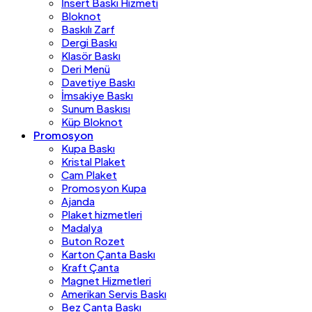
İnsert Baskı Hizmeti
Bloknot
Baskılı Zarf
Dergi Baskı
Klasör Baskı
Deri Menü
Davetiye Baskı
İmsakiye Baskı
Sunum Baskısı
Küp Bloknot
Promosyon
Kupa Baskı
Kristal Plaket
Cam Plaket
Promosyon Kupa
Ajanda
Plaket hizmetleri
Madalya
Buton Rozet
Karton Çanta Baskı
Kraft Çanta
Magnet Hizmetleri
Amerikan Servis Baskı
Bez Çanta Baskı