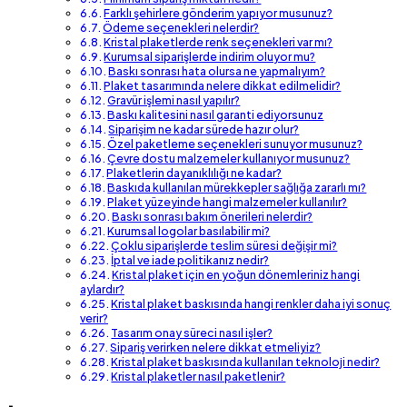
Farklı şehirlere gönderim yapıyor musunuz?
Ödeme seçenekleri nelerdir?
Kristal plaketlerde renk seçenekleri var mı?
Kurumsal siparişlerde indirim oluyor mu?
Baskı sonrası hata olursa ne yapmalıyım?
Plaket tasarımında nelere dikkat edilmelidir?
Gravür işlemi nasıl yapılır?
Baskı kalitesini nasıl garanti ediyorsunuz
Siparişim ne kadar sürede hazır olur?
Özel paketleme seçenekleri sunuyor musunuz?
Çevre dostu malzemeler kullanıyor musunuz?
Plaketlerin dayanıklılığı ne kadar?
Baskıda kullanılan mürekkepler sağlığa zararlı mı?
Plaket yüzeyinde hangi malzemeler kullanılır?
Baskı sonrası bakım önerileri nelerdir?
Kurumsal logolar basılabilir mi?
Çoklu siparişlerde teslim süresi değişir mi?
İptal ve iade politikanız nedir?
Kristal plaket için en yoğun dönemleriniz hangi
aylardır?
Kristal plaket baskısında hangi renkler daha iyi sonuç
verir?
Tasarım onay süreci nasıl işler?
Sipariş verirken nelere dikkat etmeliyiz?
Kristal plaket baskısında kullanılan teknoloji nedir?
Kristal plaketler nasıl paketlenir?