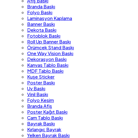
Afiş Baskı
Branda Baskı
Folyo Baskı
Laminasyon Kaplama
Banner Baskı
Dekota Baskı
Fotoblok Baskı
Roll Up Banner Baskı
Örümcek Stand Baskı
One Way Vision Baskı
Dekorasyon Baskı
Kanvas Tablo Baskı
MDF Tablo Baskı
Kuşe Sticker
Poster Baskı
Uv Baskı
Vinil Baskı
Folyo Kesim
Branda Afiş
Poster Kağıt Baskı
Cam Tablo Baskı
Bayrak Baskı
Kırlangıç Bayrak
Yelken Bayrak Baskı