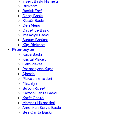
İnsert Baskı Hizmeti
Bloknot
Baskılı Zarf
Dergi Baskı
Klasör Baskı
Deri Menü
Davetiye Baskı
İmsakiye Baskı
Sunum Baskısı
Küp Bloknot
Promosyon
Kupa Baskı
Kristal Plaket
Cam Plaket
Promosyon Kupa
Ajanda
Plaket hizmetleri
Madalya
Buton Rozet
Karton Çanta Baskı
Kraft Çanta
Magnet Hizmetleri
Amerikan Servis Baskı
Bez Çanta Baskı