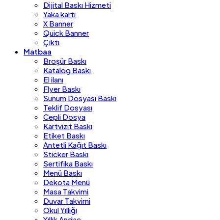
Dijital Baskı Hizmeti
Yaka kartı
X Banner
Quick Banner
Çıktı
Matbaa
Broşür Baskı
Katalog Baskı
El ilanı
Flyer Baskı
Sunum Dosyası Baskı
Teklif Dosyası
Cepli Dosya
Kartvizit Baskı
Etiket Baskı
Antetli Kağıt Baskı
Sticker Baskı
Sertifika Baskı
Menü Baskı
Dekota Menü
Masa Takvimi
Duvar Takvimi
Okul Yıllığı
Yıllık Andaç