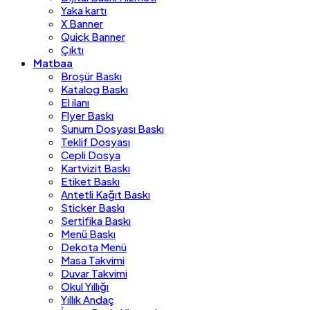
Yaka kartı
X Banner
Quick Banner
Çıktı
Matbaa
Broşür Baskı
Katalog Baskı
El ilanı
Flyer Baskı
Sunum Dosyası Baskı
Teklif Dosyası
Cepli Dosya
Kartvizit Baskı
Etiket Baskı
Antetli Kağıt Baskı
Sticker Baskı
Sertifika Baskı
Menü Baskı
Dekota Menü
Masa Takvimi
Duvar Takvimi
Okul Yıllığı
Yıllık Andaç