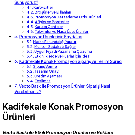
Sunuyoruz?
Kartvizitler
Broşürler ve El İlanları
Promosyon Defterler ve Ofis Ürünleri
Afişler ve Posterler
Karton Çantalar
Takvimler ve Masa Üstü Ürünler
Promosyon Ürünlerinin Faydaları
Marka Farkındalığı Yaratır
Müşteri Sadakati Sağlar
Uygun Fiyatlı Pazarlama Çözümü
Etkinliklerde ve Fuarlar İçin Ideal
Kadifekale Konak Promosyon Sipariş ve Teslim Süreci
Sipariş Verme
Tasarım Onayı
Üretim Aşaması
Teslimat
Vecto Baskı ile Promosyon Ürünleri Siparişi Nasıl
Verebilirsiniz?
Kadifekale Konak Promosyon
Ürünleri
Vecto Baskı ile Etkili Promosyon Ürünleri ve Reklam