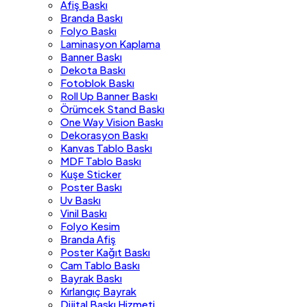
Afiş Baskı
Branda Baskı
Folyo Baskı
Laminasyon Kaplama
Banner Baskı
Dekota Baskı
Fotoblok Baskı
Roll Up Banner Baskı
Örümcek Stand Baskı
One Way Vision Baskı
Dekorasyon Baskı
Kanvas Tablo Baskı
MDF Tablo Baskı
Kuşe Sticker
Poster Baskı
Uv Baskı
Vinil Baskı
Folyo Kesim
Branda Afiş
Poster Kağıt Baskı
Cam Tablo Baskı
Bayrak Baskı
Kırlangıç Bayrak
Dijital Baskı Hizmeti