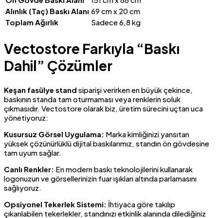
Alınlık (Taç) Baskı Alanı
69 cm x 20 cm
Toplam Ağırlık
Sadece 6,8 kg
Vectostore Farkıyla “Baskı
Dahil” Çözümler
Keşan fasülye stand
siparişi verirken en büyük çekince,
baskının standa tam oturmaması veya renklerin soluk
çıkmasıdır. Vectostore olarak biz, üretim sürecini uçtan uca
yönetiyoruz:
Kusursuz Görsel Uygulama:
Marka kimliğinizi yansıtan
yüksek çözünürlüklü dijital baskılarımız, standın ön gövdesine
tam uyum sağlar.
Canlı Renkler:
En modern baskı teknolojilerini kullanarak
logonuzun ve görsellerinizin fuar ışıkları altında parlamasını
sağlıyoruz.
Opsiyonel Tekerlek Sistemi:
İhtiyaca göre takılıp
çıkarılabilen tekerlekler, standınızı etkinlik alanında dilediğiniz