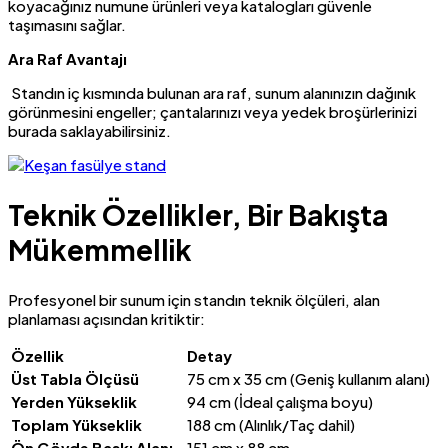
koyacağınız numune ürünleri veya katalogları güvenle
taşımasını sağlar.
Ara Raf Avantajı
Standın iç kısmında bulunan ara raf, sunum alanınızın dağınık
görünmesini engeller; çantalarınızı veya yedek broşürlerinizi
burada saklayabilirsiniz.
Teknik Özellikler, Bir Bakışta
Mükemmellik
Profesyonel bir sunum için standın teknik ölçüleri, alan
planlaması açısından kritiktir:
Özellik
Detay
Üst Tabla Ölçüsü
75 cm x 35 cm (Geniş kullanım alanı)
Yerden Yükseklik
94 cm (İdeal çalışma boyu)
Toplam Yükseklik
188 cm (Alınlık/Taç dahil)
Ön Gövde Baskı Alanı
151 cm x 88 cm