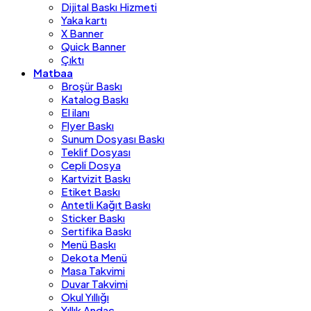
Dijital Baskı Hizmeti
Yaka kartı
X Banner
Quick Banner
Çıktı
Matbaa
Broşür Baskı
Katalog Baskı
El ilanı
Flyer Baskı
Sunum Dosyası Baskı
Teklif Dosyası
Cepli Dosya
Kartvizit Baskı
Etiket Baskı
Antetli Kağıt Baskı
Sticker Baskı
Sertifika Baskı
Menü Baskı
Dekota Menü
Masa Takvimi
Duvar Takvimi
Okul Yıllığı
Yıllık Andaç