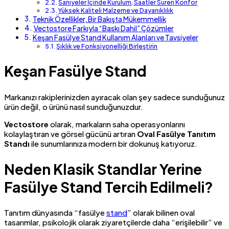
Saniyeler İçinde Kurulum, Saatler Süren Konfor
Yüksek Kaliteli Malzeme ve Dayanıklılık
Teknik Özellikler, Bir Bakışta Mükemmellik
Vectostore Farkıyla “Baskı Dahil” Çözümler
Keşan Fasülye Stand Kullanım Alanları ve Tavsiyeler
Şıklık ve Fonksiyonelliği Birleştirin
Keşan Fasülye Stand
Markanızı rakiplerinizden ayıracak olan şey sadece sunduğunuz
ürün değil, o ürünü nasıl sunduğunuzdur.
Vectostore
olarak, markaların saha operasyonlarını
kolaylaştıran ve görsel gücünü artıran
Oval Fasülye Tanıtım
Standı
ile sunumlarınıza modern bir dokunuş katıyoruz.
Neden Klasik Standlar Yerine
Fasülye Stand Tercih Edilmeli?
Tanıtım dünyasında “fasülye
stand
” olarak bilinen oval
tasarımlar, psikolojik olarak ziyaretçilerde daha “erişilebilir” ve