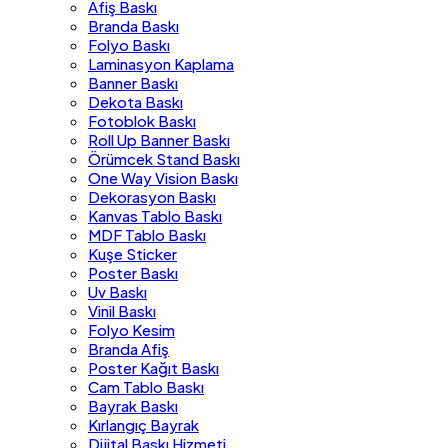
Afiş Baskı
Branda Baskı
Folyo Baskı
Laminasyon Kaplama
Banner Baskı
Dekota Baskı
Fotoblok Baskı
Roll Up Banner Baskı
Örümcek Stand Baskı
One Way Vision Baskı
Dekorasyon Baskı
Kanvas Tablo Baskı
MDF Tablo Baskı
Kuşe Sticker
Poster Baskı
Uv Baskı
Vinil Baskı
Folyo Kesim
Branda Afiş
Poster Kağıt Baskı
Cam Tablo Baskı
Bayrak Baskı
Kırlangıç Bayrak
Dijital Baskı Hizmeti