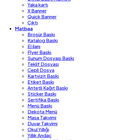
Yaka kartı
X Banner
Quick Banner
Çıktı
Matbaa
Broşür Baskı
Katalog Baskı
El ilanı
Flyer Baskı
Sunum Dosyası Baskı
Teklif Dosyası
Cepli Dosya
Kartvizit Baskı
Etiket Baskı
Antetli Kağıt Baskı
Sticker Baskı
Sertifika Baskı
Menü Baskı
Dekota Menü
Masa Takvimi
Duvar Takvimi
Okul Yıllığı
Yıllık Andaç