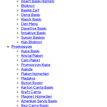
İnsert Baskı Hizmeti
Bloknot
Baskılı Zarf
Dergi Baskı
Klasör Baskı
Deri Menü
Davetiye Baskı
İmsakiye Baskı
Sunum Baskısı
Küp Bloknot
Promosyon
Kupa Baskı
Kristal Plaket
Cam Plaket
Promosyon Kupa
Ajanda
Plaket hizmetleri
Madalya
Buton Rozet
Karton Çanta Baskı
Kraft Çanta
Magnet Hizmetleri
Amerikan Servis Baskı
Bez Çanta Baskı