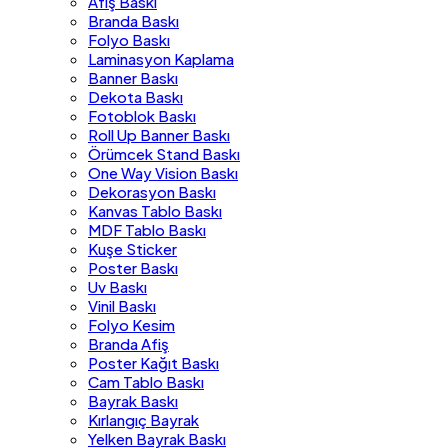
Afiş Baskı
Branda Baskı
Folyo Baskı
Laminasyon Kaplama
Banner Baskı
Dekota Baskı
Fotoblok Baskı
Roll Up Banner Baskı
Örümcek Stand Baskı
One Way Vision Baskı
Dekorasyon Baskı
Kanvas Tablo Baskı
MDF Tablo Baskı
Kuşe Sticker
Poster Baskı
Uv Baskı
Vinil Baskı
Folyo Kesim
Branda Afiş
Poster Kağıt Baskı
Cam Tablo Baskı
Bayrak Baskı
Kırlangıç Bayrak
Yelken Bayrak Baskı