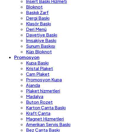
İnsert Baskı Hizmeti
Bloknot
Baskılı Zarf
Dergi Baskı
Klasör Baskı
Deri Menü
Davetiye Baskı
İmsakiye Baskı
Sunum Baskısı
Küp Bloknot
Promosyon
Kupa Baskı
Kristal Plaket
Cam Plaket
Promosyon Kupa
Ajanda
Plaket hizmetleri
Madalya
Buton Rozet
Karton Çanta Baskı
Kraft Çanta
Magnet Hizmetleri
Amerikan Servis Baskı
Bez Çanta Baskı