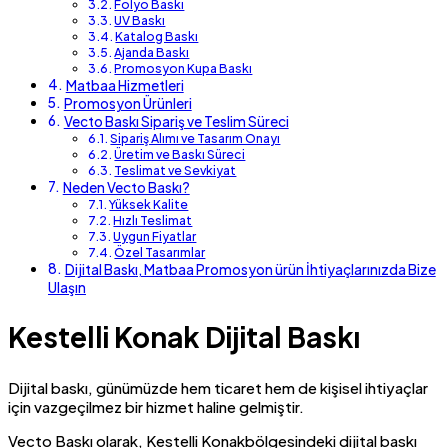
Folyo Baskı
UV Baskı
Katalog Baskı
Ajanda Baskı
Promosyon Kupa Baskı
Matbaa Hizmetleri
Promosyon Ürünleri
Vecto Baskı Sipariş ve Teslim Süreci
Sipariş Alımı ve Tasarım Onayı
Üretim ve Baskı Süreci
Teslimat ve Sevkiyat
Neden Vecto Baskı?
Yüksek Kalite
Hızlı Teslimat
Uygun Fiyatlar
Özel Tasarımlar
Dijital Baskı, Matbaa Promosyon ürün İhtiyaçlarınızda Bize
Ulaşın
Kestelli Konak Dijital Baskı
Dijital baskı, günümüzde hem ticaret hem de kişisel ihtiyaçlar
için vazgeçilmez bir hizmet haline gelmiştir.
Vecto Baskı olarak, Kestelli Konakbölgesindeki dijital baskı