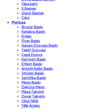
Yaka kartı
X Banner
Quick Banner
Çıktı
Matbaa
Broşür Baskı
Katalog Baskı
El ilanı
Flyer Baskı
Sunum Dosyası Baskı
Teklif Dosyası
Cepli Dosya
Kartvizit Baskı
Etiket Baskı
Antetli Kağıt Baskı
Sticker Baskı
Sertifika Baskı
Menü Baskı
Dekota Menü
Masa Takvimi
Duvar Takvimi
Okul Yıllığı
Yıllık Andaç