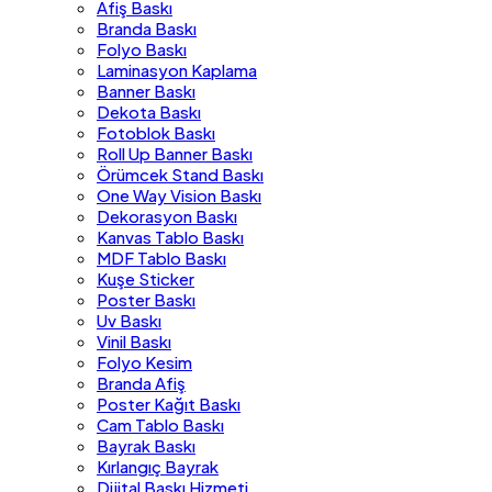
Afiş Baskı
Branda Baskı
Folyo Baskı
Laminasyon Kaplama
Banner Baskı
Dekota Baskı
Fotoblok Baskı
Roll Up Banner Baskı
Örümcek Stand Baskı
One Way Vision Baskı
Dekorasyon Baskı
Kanvas Tablo Baskı
MDF Tablo Baskı
Kuşe Sticker
Poster Baskı
Uv Baskı
Vinil Baskı
Folyo Kesim
Branda Afiş
Poster Kağıt Baskı
Cam Tablo Baskı
Bayrak Baskı
Kırlangıç Bayrak
Dijital Baskı Hizmeti