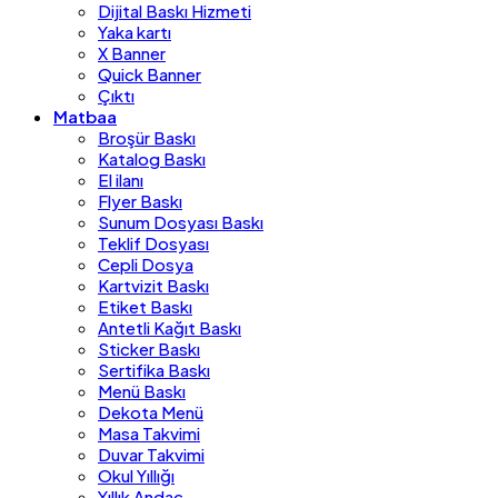
Dijital Baskı Hizmeti
Yaka kartı
X Banner
Quick Banner
Çıktı
Matbaa
Broşür Baskı
Katalog Baskı
El ilanı
Flyer Baskı
Sunum Dosyası Baskı
Teklif Dosyası
Cepli Dosya
Kartvizit Baskı
Etiket Baskı
Antetli Kağıt Baskı
Sticker Baskı
Sertifika Baskı
Menü Baskı
Dekota Menü
Masa Takvimi
Duvar Takvimi
Okul Yıllığı
Yıllık Andaç