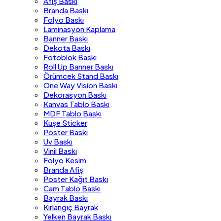
Afiş Baskı
Branda Baskı
Folyo Baskı
Laminasyon Kaplama
Banner Baskı
Dekota Baskı
Fotoblok Baskı
Roll Up Banner Baskı
Örümcek Stand Baskı
One Way Vision Baskı
Dekorasyon Baskı
Kanvas Tablo Baskı
MDF Tablo Baskı
Kuşe Sticker
Poster Baskı
Uv Baskı
Vinil Baskı
Folyo Kesim
Branda Afiş
Poster Kağıt Baskı
Cam Tablo Baskı
Bayrak Baskı
Kırlangıç Bayrak
Yelken Bayrak Baskı