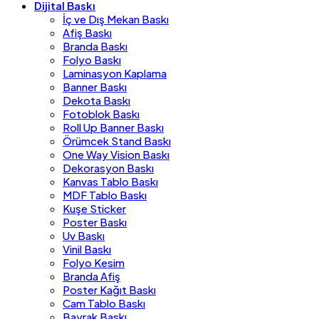
Dijital Baskı
İç ve Dış Mekan Baskı
Afiş Baskı
Branda Baskı
Folyo Baskı
Laminasyon Kaplama
Banner Baskı
Dekota Baskı
Fotoblok Baskı
Roll Up Banner Baskı
Örümcek Stand Baskı
One Way Vision Baskı
Dekorasyon Baskı
Kanvas Tablo Baskı
MDF Tablo Baskı
Kuşe Sticker
Poster Baskı
Uv Baskı
Vinil Baskı
Folyo Kesim
Branda Afiş
Poster Kağıt Baskı
Cam Tablo Baskı
Bayrak Baskı