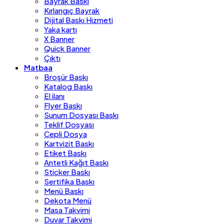
Bayrak Baskı
Kırlangıç Bayrak
Dijital Baskı Hizmeti
Yaka kartı
X Banner
Quick Banner
Çıktı
Matbaa
Broşür Baskı
Katalog Baskı
El ilanı
Flyer Baskı
Sunum Dosyası Baskı
Teklif Dosyası
Cepli Dosya
Kartvizit Baskı
Etiket Baskı
Antetli Kağıt Baskı
Sticker Baskı
Sertifika Baskı
Menü Baskı
Dekota Menü
Masa Takvimi
Duvar Takvimi