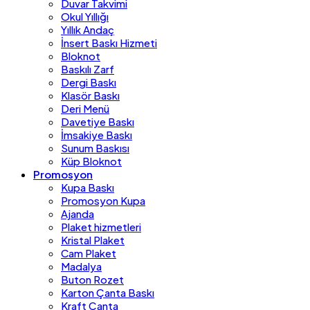
Duvar Takvimi
Okul Yıllığı
Yıllık Andaç
İnsert Baskı Hizmeti
Bloknot
Baskılı Zarf
Dergi Baskı
Klasör Baskı
Deri Menü
Davetiye Baskı
İmsakiye Baskı
Sunum Baskısı
Küp Bloknot
Promosyon
Kupa Baskı
Promosyon Kupa
Ajanda
Plaket hizmetleri
Kristal Plaket
Cam Plaket
Madalya
Buton Rozet
Karton Çanta Baskı
Kraft Çanta