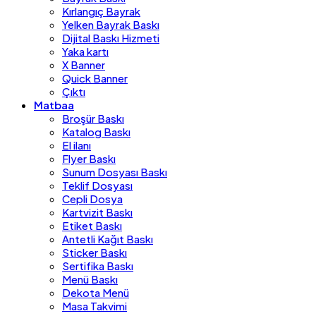
Kırlangıç Bayrak
Yelken Bayrak Baskı
Dijital Baskı Hizmeti
Yaka kartı
X Banner
Quick Banner
Çıktı
Matbaa
Broşür Baskı
Katalog Baskı
El ilanı
Flyer Baskı
Sunum Dosyası Baskı
Teklif Dosyası
Cepli Dosya
Kartvizit Baskı
Etiket Baskı
Antetli Kağıt Baskı
Sticker Baskı
Sertifika Baskı
Menü Baskı
Dekota Menü
Masa Takvimi