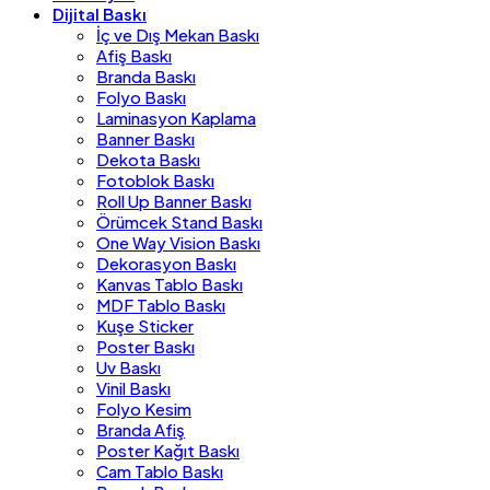
Dijital Baskı
İç ve Dış Mekan Baskı
Afiş Baskı
Branda Baskı
Folyo Baskı
Laminasyon Kaplama
Banner Baskı
Dekota Baskı
Fotoblok Baskı
Roll Up Banner Baskı
Örümcek Stand Baskı
One Way Vision Baskı
Dekorasyon Baskı
Kanvas Tablo Baskı
MDF Tablo Baskı
Kuşe Sticker
Poster Baskı
Uv Baskı
Vinil Baskı
Folyo Kesim
Branda Afiş
Poster Kağıt Baskı
Cam Tablo Baskı