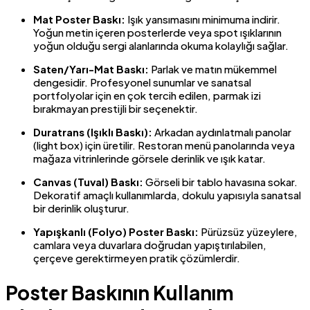
Mat Poster Baskı:
Işık yansımasını minimuma indirir.
Yoğun metin içeren posterlerde veya spot ışıklarının
yoğun olduğu sergi alanlarında okuma kolaylığı sağlar.
Saten/Yarı-Mat Baskı:
Parlak ve matın mükemmel
dengesidir. Profesyonel sunumlar ve sanatsal
portfolyolar için en çok tercih edilen, parmak izi
bırakmayan prestijli bir seçenektir.
Duratrans (Işıklı Baskı):
Arkadan aydınlatmalı panolar
(light box) için üretilir. Restoran menü panolarında veya
mağaza vitrinlerinde görsele derinlik ve ışık katar.
Canvas (Tuval) Baskı:
Görseli bir tablo havasına sokar.
Dekoratif amaçlı kullanımlarda, dokulu yapısıyla sanatsal
bir derinlik oluşturur.
Yapışkanlı (Folyo) Poster Baskı:
Pürüzsüz yüzeylere,
camlara veya duvarlara doğrudan yapıştırılabilen,
çerçeve gerektirmeyen pratik çözümlerdir.
Poster Baskının Kullanım