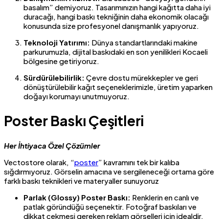
basalım” demiyoruz. Tasarımınızın hangi kağıtta daha iyi
duracağı, hangi baskı tekniğinin daha ekonomik olacağı
konusunda size profesyonel danışmanlık yapıyoruz.
Teknoloji Yatırımı:
Dünya standartlarındaki makine
parkurumuzla, dijital baskıdaki en son yenilikleri Kocaeli
bölgesine getiriyoruz.
Sürdürülebilirlik:
Çevre dostu mürekkepler ve geri
dönüştürülebilir kağıt seçeneklerimizle, üretim yaparken
doğayı korumayı unutmuyoruz.
Poster Baskı Çeşitleri
Her İhtiyaca Özel Çözümler
Vectostore olarak, “
poster
” kavramını tek bir kalıba
sığdırmıyoruz. Görselin amacına ve sergileneceği ortama göre
farklı baskı teknikleri ve materyaller sunuyoruz
Parlak (Glossy) Poster Baskı:
Renklerin en canlı ve
patlak göründüğü seçenektir. Fotoğraf baskıları ve
dikkat çekmesi gereken reklam görselleri için idealdir.