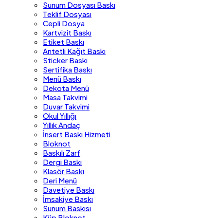
Sunum Dosyası Baskı
Teklif Dosyası
Cepli Dosya
Kartvizit Baskı
Etiket Baskı
Antetli Kağıt Baskı
Sticker Baskı
Sertifika Baskı
Menü Baskı
Dekota Menü
Masa Takvimi
Duvar Takvimi
Okul Yıllığı
Yıllık Andaç
İnsert Baskı Hizmeti
Bloknot
Baskılı Zarf
Dergi Baskı
Klasör Baskı
Deri Menü
Davetiye Baskı
İmsakiye Baskı
Sunum Baskısı
Küp Bloknot