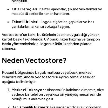
birleştirin.
Ofis Gereçleri:
Kaliteli ajandalar, şık metal kalemler ve
masaüstü setler ile her an hatırlanın.
Tekstil Ürünleri:
Logolu tişörtler, şapkalar ve bez
çantalarla markanızı sokağa taşıyın.
Vectostore’un farkı, bu ürünlerin üzerine uyguladığı yüksek
kaliteli baskı teknikleridir. UV baskı, lazer kazıma ve tampon
baskı yöntemlerimizle, logonuz ürün üzerinden yıllarca
silinmez.
Neden Vectostore?
Kocaeli bölgesinde birçok matbaa veya baskı merkezi
bulabilirsiniz. Ancak Vectostore’u ayıran temel özellikler
aşağıda belirtilmiştir.
Merkezi Lokasyon:
Alsancak’ın kalbinde olmamız, size
sadece bir telefon veya kısa bir yürüyüş mesafesinde
olduğumuz anlamına gelir.
Danışmanlık Hizmeti:
Biz sadece “dosyayı gönderin