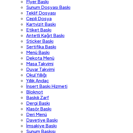
Flyer Baskı
Sunum Dosyası Baskı
Teklif Dosyası
Cepli Dosya
Kartvizit Baskı
Etiket Baskı
Antetli Kağıt Baskı
Sticker Baskı
Sertifika Baskı
Menü Baskı
Dekota Menü
Masa Takvimi
Duvar Takvimi
Okul Yıllığı
Yıllık Andaç
İnsert Baskı Hizmeti
Bloknot
Baskılı Zarf
Dergi Baskı
Klasör Baskı
Deri Menü
Davetiye Baskı
İmsakiye Baskı
Sunum Baskısı