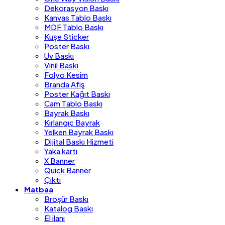
Dekorasyon Baskı
Kanvas Tablo Baskı
MDF Tablo Baskı
Kuşe Sticker
Poster Baskı
Uv Baskı
Vinil Baskı
Folyo Kesim
Branda Afiş
Poster Kağıt Baskı
Cam Tablo Baskı
Bayrak Baskı
Kırlangıç Bayrak
Yelken Bayrak Baskı
Dijital Baskı Hizmeti
Yaka kartı
X Banner
Quick Banner
Çıktı
Matbaa
Broşür Baskı
Katalog Baskı
El ilanı