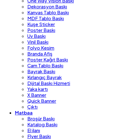
One Way Vision Baskı
Dekorasyon Baskı
Kanvas Tablo Baskı
MDF Tablo Baskı
Kuşe Sticker
Poster Baskı
Uv Baskı
Vinil Baskı
Folyo Kesim
Branda Afiş
Poster Kağıt Baskı
Cam Tablo Baskı
Bayrak Baskı
Kırlangıç Bayrak
Dijital Baskı Hizmeti
Yaka kartı
X Banner
Quick Banner
Çıktı
Matbaa
Broşür Baskı
Katalog Baskı
El ilanı
Flyer Baskı