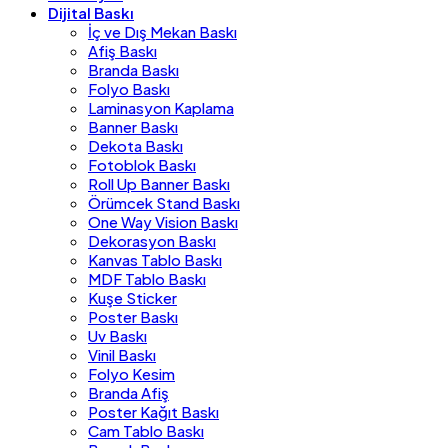
Dijital Baskı
İç ve Dış Mekan Baskı
Afiş Baskı
Branda Baskı
Folyo Baskı
Laminasyon Kaplama
Banner Baskı
Dekota Baskı
Fotoblok Baskı
Roll Up Banner Baskı
Örümcek Stand Baskı
One Way Vision Baskı
Dekorasyon Baskı
Kanvas Tablo Baskı
MDF Tablo Baskı
Kuşe Sticker
Poster Baskı
Uv Baskı
Vinil Baskı
Folyo Kesim
Branda Afiş
Poster Kağıt Baskı
Cam Tablo Baskı