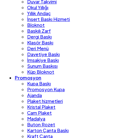
Duvar Takvimi
Okul Yıllığı
Yıllık Andaç
İnsert Baskı Hizmeti
Bloknot
Baskılı Zarf
Dergi Baskı
Klasör Baskı
Deri Menü
Davetiye Baskı
İmsakiye Baskı
Sunum Baskısı
Küp Bloknot
Promosyon
Kupa Baskı
Promosyon Kupa
Ajanda
Plaket hizmetleri
Kristal Plaket
Cam Plaket
Madalya
Buton Rozet
Karton Çanta Baskı
Kraft Çanta