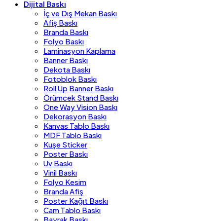
Dijital Baskı
İç ve Dış Mekan Baskı
Afiş Baskı
Branda Baskı
Folyo Baskı
Laminasyon Kaplama
Banner Baskı
Dekota Baskı
Fotoblok Baskı
Roll Up Banner Baskı
Örümcek Stand Baskı
One Way Vision Baskı
Dekorasyon Baskı
Kanvas Tablo Baskı
MDF Tablo Baskı
Kuşe Sticker
Poster Baskı
Uv Baskı
Vinil Baskı
Folyo Kesim
Branda Afiş
Poster Kağıt Baskı
Cam Tablo Baskı
Bayrak Baskı