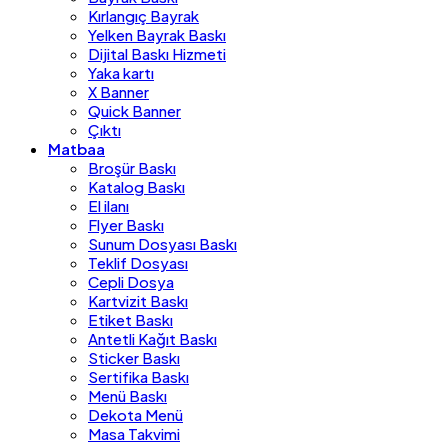
Kırlangıç Bayrak
Yelken Bayrak Baskı
Dijital Baskı Hizmeti
Yaka kartı
X Banner
Quick Banner
Çıktı
Matbaa
Broşür Baskı
Katalog Baskı
El ilanı
Flyer Baskı
Sunum Dosyası Baskı
Teklif Dosyası
Cepli Dosya
Kartvizit Baskı
Etiket Baskı
Antetli Kağıt Baskı
Sticker Baskı
Sertifika Baskı
Menü Baskı
Dekota Menü
Masa Takvimi