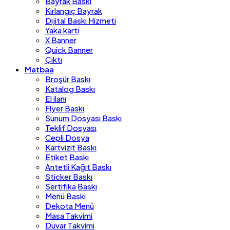
Bayrak Baskı
Kırlangıç Bayrak
Dijital Baskı Hizmeti
Yaka kartı
X Banner
Quick Banner
Çıktı
Matbaa
Broşür Baskı
Katalog Baskı
El ilanı
Flyer Baskı
Sunum Dosyası Baskı
Teklif Dosyası
Cepli Dosya
Kartvizit Baskı
Etiket Baskı
Antetli Kağıt Baskı
Sticker Baskı
Sertifika Baskı
Menü Baskı
Dekota Menü
Masa Takvimi
Duvar Takvimi